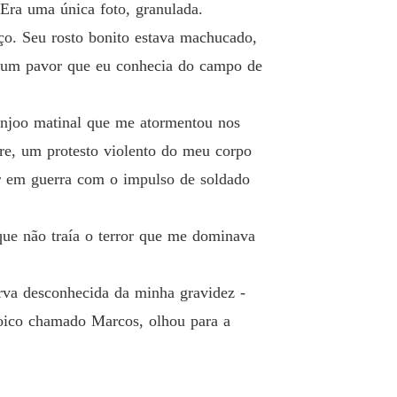
ra uma única foto, granulada.
ço. Seu rosto bonito estava machucado,
m um pavor que eu conhecia do campo de
enjoo matinal que me atormentou nos
tre, um protesto violento do meu corpo
or em guerra com o impulso de soldado
que não traía o terror que me dominava
rva desconhecida da minha gravidez -
ico chamado Marcos, olhou para a