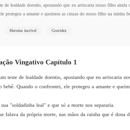
e de lealdade doentio, apostando que eu arriscaria nosso filho ainda n
Minha 
le protegeu a amante e queimou as cinzas do nosso filho na minha fre
Capítul
Minha 
Heroína incrível
Gravidez
ldadinha leal" e que só a morte nos separaria.

Capítul
Minha 
ava da própria morte, nas mãos da rainha que é dona de todo o seu exé
Capítul
ção Vingativo Capítulo 1
m teste de lealdade doentio, apostando que eu arriscaria nos
o bebê. Quando o confrontei, ele protegeu a amante e queim
sua "soldadinha leal" e que só a morte nos separaria.
ue falava da própria morte, nas mãos da rainha que é dona d