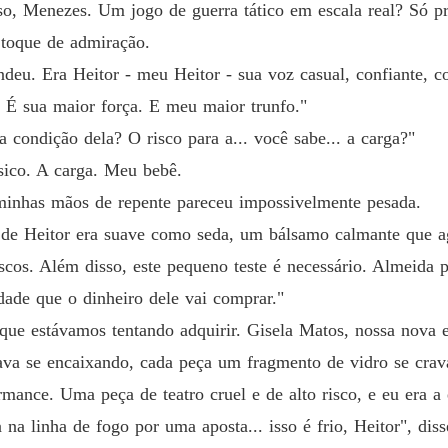
so, Menezes. Um jogo de guerra tático em escala real? Só pr
 toque de admiração.
ndeu. Era Heitor - meu Heitor - sua voz casual, confiante, 
. É sua maior força. E meu maior trunfo."
condição dela? O risco para a... você sabe... a carga?"
sico. A carga. Meu bebê.
 minhas mãos de repente pareceu impossivelmente pesada.
 de Heitor era suave como seda, um bálsamo calmante que a
iscos. Além disso, este pequeno teste é necessário. Almeida p
dade que o dinheiro dele vai comprar."
e estávamos tentando adquirir. Gisela Matos, nossa nova e b
tava se encaixando, cada peça um fragmento de vidro se cr
ance. Uma peça de teatro cruel e de alto risco, e eu era a e
 na linha de fogo por uma aposta... isso é frio, Heitor", d