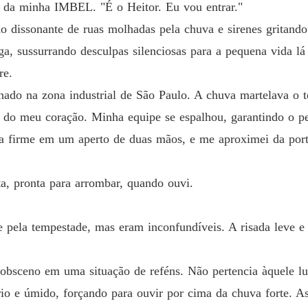
e da minha IMBEL. "É o Heitor. Eu vou entrar."
o dissonante de ruas molhadas pela chuva e sirenes gritan
, sussurrando desculpas silenciosas para a pequena vida lá 
re.
ado na zona industrial de São Paulo. A chuva martelava o t
 do meu coração. Minha equipe se espalhou, garantindo o pe
ola firme em um aperto de duas mãos, e me aproximei da port
ta, pronta para arrombar, quando ouvi.
e pela tempestade, mas eram inconfundíveis. A risada leve e
bsceno em uma situação de reféns. Não pertencia àquele lu
io e úmido, forçando para ouvir por cima da chuva forte. As