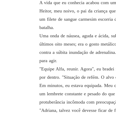
A vida que eu conhecia acabou com uma
Heitor, meu noivo, o pai da criança qu
um filete de sangue carmesim escorria
batalha.
Uma onda de náusea, aguda e ácida, sub
últimos oito meses; era o gosto metáli
contra a súbita inundação de adrenalin
para agir.
"Equipe Alfa, reunir. Agora", eu brade
por dentro. "Situação de refém. O alvo
Em minutos, eu estava equipada. Meu co
um lembrete constante e pesado do qu
protuberância incômoda com preocupaçã
"Adriana, talvez você devesse ficar de f