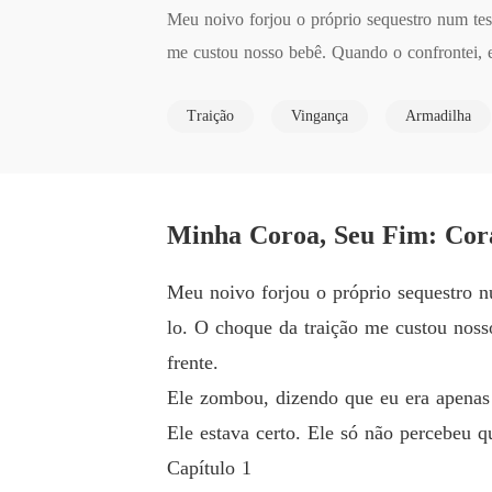
Meu noivo forjou o próprio sequestro num test
me custou nosso bebê. Quando o confrontei, e
Traição
Vingança
Armadilha
Ele zombou, dizendo que eu era apenas sua "so
Ele estava certo. Ele só não percebeu que fal
Minha Coroa, Seu Fim: Cora
Meu noivo forjou o próprio sequestro nu
lo. O choque da traição me custou noss
frente.
Ele zombou, dizendo que eu era apenas 
Ele estava certo. Ele só não percebeu q
Capítulo 1