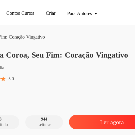
Contos Curtos
Criar
Para Autores
im: Coração Vingativo
Minha 
a Coroa, Seu Fim: Coração Vingativo
Capítul
Minha 
lia
Capítul
5.0
Minha 
Capítul
Minha 
Capítul
8
944
Ler agora
ítulo
Leituras
Minha 
Capítul