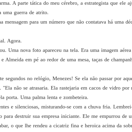
rma. A parte tática do meu cérebro, a estrategista que ele a
 uma guerra de atrito.
 uma mensagem para um número que não contatava há uma d
al. Agora.
u. Uma nova foto apareceu na tela. Era uma imagem aérea 
a e Almeida em pé ao redor de uma mesa, taças de champanhe
nte segundos no relógio, Menezes! Se ela não passar por aqu
u. "Ela não se atrasaria. Ela rastejaria em cacos de vidro po
la porta. Uma palma lenta e zombeteira.
ntes e silenciosas, misturando-se com a chuva fria. Lembrei
o para destruir sua empresa iniciante. Ele me empurrou de u
bar, o que lhe rendeu a cicatriz fina e heroica acima da sob