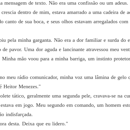
 mensagem de texto. Não era uma confissão ou um adeus. E
e crescia dentro de mim, estava amarrado a uma cadeira de a
 do canto de sua boca, e seus olhos estavam arregalados co
iu pela minha garganta. Não era a dor familiar e surda do 
co de pavor. Uma dor aguda e lancinante atravessou meu ven
a. Minha mão voou para a minha barriga, um instinto protet
i no meu rádio comunicador, minha voz uma lâmina de gelo 
 é Heitor Menezes."
lete tático, geralmente uma segunda pele, cravava-se na cu
e estava em jogo. Meu segundo em comando, um homem esto
o indisfarçada.
ora desta. Deixa que eu lidero."