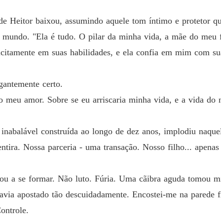
de Heitor baixou, assumindo aquele tom íntimo e protetor q
o mundo. "Ela é tudo. O pilar da minha vida, a mãe do meu 
icitamente em suas habilidades, e ela confia em mim com sua
ogantemente certo.
 meu amor. Sobre se eu arriscaria minha vida, e a vida do n
 inabalável construída ao longo de dez anos, implodiu naqu
tira. Nossa parceria - uma transação. Nosso filho... apenas
ou a se formar. Não luto. Fúria. Uma cãibra aguda tomou m
havia apostado tão descuidadamente. Encostei-me na parede 
Controle.