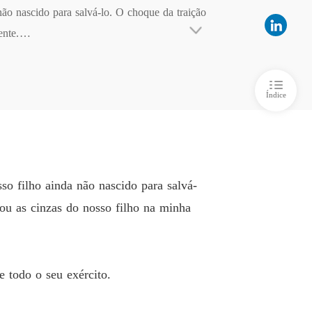
ão nascido para salvá-lo. O choque da traição 
Coroa, Seu Fim: Coração Vingativo
nte.

o 6
14/10/2025
Coroa, Seu Fim: Coração Vingativo
o 7
14/10/2025
Índice
Coroa, Seu Fim: Coração Vingativo
rcito.
o 8
14/10/2025
so filho ainda não nascido para salvá-
ou as cinzas do nosso filho na minha
e todo o seu exército.