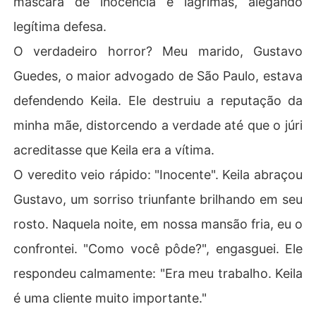
máscara de inocência e lágrimas, alegando
a para proteger sua cliente e sua carreira.

legítima defesa.
Eu estava presa, humilhada e de coração partido. Ele h
O verdadeiro horror? Meu marido, Gustavo
avia sacrificado minha mãe por sua ambição, e agora e
Guedes, o maior advogado de São Paulo, estava
stava tentando me apagar. Mas enquanto eu assinava o
s papéis do divórcio que ele havia preparado, um plano
defendendo Keila. Ele destruiu a reputação da
 selvagem e desesperado começou a se formar. Se eles
minha mãe, distorcendo a verdade até que o júri
 me queriam fora, eu desapareceria. E então, eu os faria 
pagar.
acreditasse que Keila era a vítima.
O veredito veio rápido: "Inocente". Keila abraçou
Gustavo, um sorriso triunfante brilhando em seu
rosto. Naquela noite, em nossa mansão fria, eu o
confrontei. "Como você pôde?", engasguei. Ele
respondeu calmamente: "Era meu trabalho. Keila
é uma cliente muito importante."