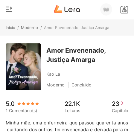
Início
/
Moderno
/
Amor Envenenado, Justiça Amarga
0
Início
Loja
Amor Envenenado,
Gênero
Justiça Amarga
Moderno
Histórico
Lobisomem
Kao La
Sair
Contos
|
Moderno
Concluído
Romance
Baixar App
5.0
22.1K
23
Bilionários
1 Comentário(s)
Leituras
Capítulo
Ranking
Minha mãe, uma enfermeira que passou quarenta anos
 cuidando dos outros, foi envenenada e deixada para m