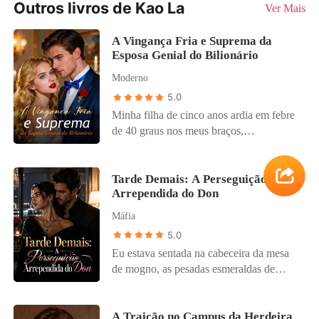
Outros livros de Kao La
Ver Mais
A Vingança Fria e Suprema da
Esposa Genial do Bilionário
Moderno
5.0
Minha filha de cinco anos ardia em febre
de 40 graus nos meus braços,
convulsionando enquanto a chuva
açoitava as janelas da nossa cobertura.
Desesperada, liguei para o meu marido,
Tarde Demais: A Perseguição
Arrependida do Don
Risco, implorando por ajuda, mas a
chamada foi direto para a caixa postal.
Máfia
Enquanto eu corria sozinha para a
5.0
emergência, invadindo a sala de trauma e
Eu estava sentada na cabeceira da mesa
forçava os médicos a tratarem uma
de mogno, as pesadas esmeraldas de
hemorragia pulmonar rara que eles não
herança em meu pescoço me marcando
conseguiam diagnosticar, meu celular
como a futura Rainha da Família. Mas o
vibrou. Não era ele. Era uma notícia de
homem ao meu lado — Dante Vilar, o
A Traição no Campus da Herdeira
fofoca: Risco estava no Baile do Met,