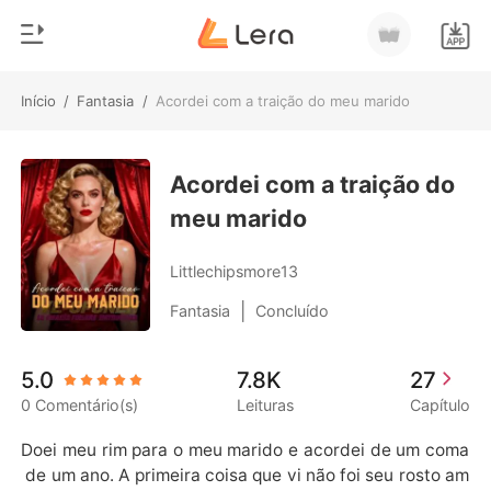
Início
/
Fantasia
/
Acordei com a traição do meu marido
0
Início
Loja
Acordei com a traição do
Gênero
meu marido
Moderno
Histórico
Lobisomem
Littlechipsmore13
Sair
Contos
|
Fantasia
Concluído
Romance
Baixar App
5.0
7.8K
27
Bilionários
0 Comentário(s)
Leituras
Capítulo
Ranking
Doei meu rim para o meu marido e acordei de um coma
 de um ano. A primeira coisa que vi não foi seu rosto am