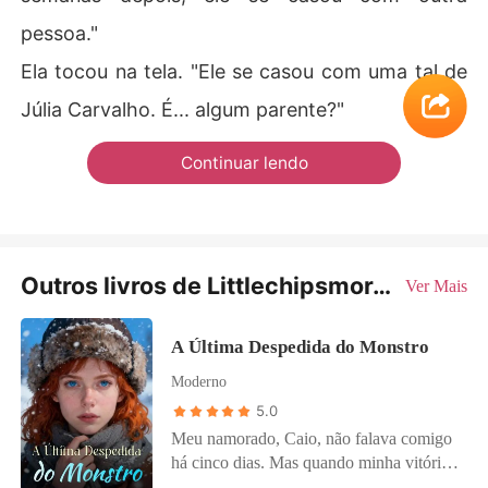
pessoa."
Ela tocou na tela. "Ele se casou com uma tal de
Júlia Carvalho. É... algum parente?"
Continuar lendo
Outros livros de Littlechipsmore13
Ver Mais
A Última Despedida do Monstro
Moderno
5.0
Meu namorado, Caio, não falava comigo
há cinco dias. Mas quando minha vitória
no Prêmio Nacional de Arquitetura