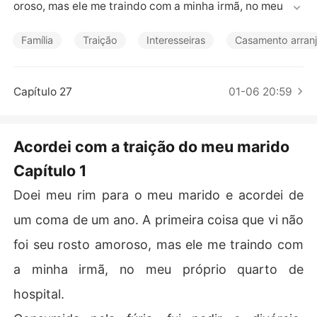
Contos Curtos
oroso, mas ele me traindo com a minha irmã, no meu pró
prio quarto de hospital.

Família
Traição
Interesseiras
Casamento arran
Consumida pela fúria, fui pedir o divórcio, apenas para
 descobrir que nosso casamento havia sido anulado de
z meses atrás. Ele já tinha se casado com ela.

Capítulo 27
01-06 20:59
Enquanto eu estava indefesa, eles me apagaram da min
ha própria vida. Agora, o pai poderoso dele tem um nov
Acordei com a traição do meu marido
o plano para mim: um casamento forçado com outro her
Capítulo 1
deiro rico que também está em coma.
Doei meu rim para o meu marido e acordei de
um coma de um ano. A primeira coisa que vi não
foi seu rosto amoroso, mas ele me traindo com
a minha irmã, no meu próprio quarto de
hospital.