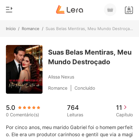
Início
/
Romance
/
Suas Belas Mentiras, Meu Mundo Destroçado
0
Início
Loja
Suas Belas Mentiras, Meu
Gênero
Mundo Destroçado
Moderno
Histórico
Lobisomem
Alissa Nexus
Sair
Contos
|
Romance
Concluído
Romance
Baixar App
5.0
764
11
Bilionários
0 Comentário(s)
Leituras
Capítulo
Ranking
Por cinco anos, meu marido Gabriel foi o homem perfeit
o. Ele era um produtor carinhoso e gentil que via a magi