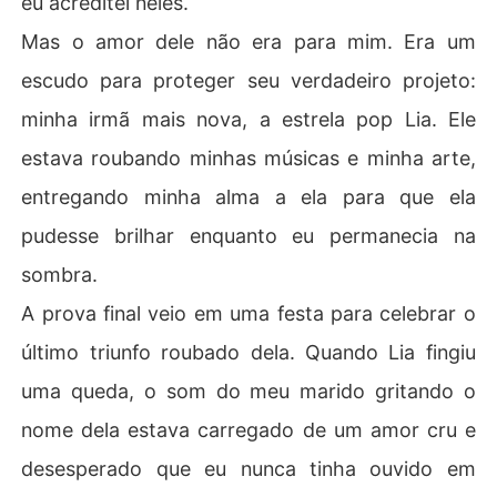
eu acreditei neles.
Mas o amor dele não era para mim. Era um
Naquele único instante, a mulher que o amava morreu.
 Meu mundo inteiro, construído sobre suas lindas menti
escudo para proteger seu verdadeiro projeto:
ras, se estilhaçou por completo. Eu não era sua esposa;
minha irmã mais nova, a estrela pop Lia. Ele
 eu era apenas a galinha dos ovos de ouro, e meu coraç
ão era simplesmente um dano colateral.

estava roubando minhas músicas e minha arte,
entregando minha alma a ela para que ela
Então, quando ele perguntou o que eu queria para o me
u trigésimo aniversário, eu lhe dei um sorriso pequeno e 
pudesse brilhar enquanto eu permanecia na
vazio.

sombra.
- Eu quero sair no iate. Só nós dois. Podemos ver o nasc
A prova final veio em uma festa para celebrar o
er do sol.

último triunfo roubado dela. Quando Lia fingiu
Ele pensou que era uma escapada romântica. Mal sabia 
uma queda, o som do meu marido gritando o
ele que aquele era o palco para o meu desaparecimento 
nome dela estava carregado de um amor cru e
e o começo da sua ruína.
desesperado que eu nunca tinha ouvido em