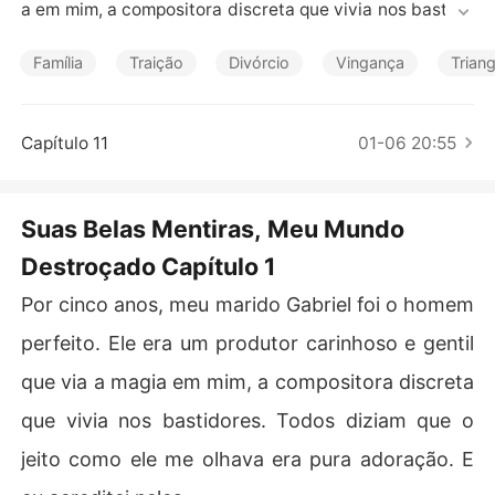
Contos Curtos
a em mim, a compositora discreta que vivia nos bastido
res. Todos diziam que o jeito como ele me olhava era pu
ra adoração. E eu acreditei neles.

Família
Traição
Divórcio
Vingança
Trian
Mas o amor dele não era para mim. Era um escudo para
 proteger seu verdadeiro projeto: minha irmã mais nova, 
Capítulo 11
01-06 20:55
a estrela pop Lia. Ele estava roubando minhas músicas
 e minha arte, entregando minha alma a ela para que ela 
pudesse brilhar enquanto eu permanecia na sombra.

Suas Belas Mentiras, Meu Mundo
Destroçado Capítulo 1
A prova final veio em uma festa para celebrar o último t
riunfo roubado dela. Quando Lia fingiu uma queda, o so
Por cinco anos, meu marido Gabriel foi o homem
m do meu marido gritando o nome dela estava carrega
do de um amor cru e desesperado que eu nunca tinha o
perfeito. Ele era um produtor carinhoso e gentil
uvido em todo o nosso casamento. Era um amor reserva
que via a magia em mim, a compositora discreta
do apenas para ela.

que vivia nos bastidores. Todos diziam que o
Ele então se virou para mim, com os olhos gélidos, e sibi
jeito como ele me olhava era pura adoração. E
lou:

- O que você fez?
