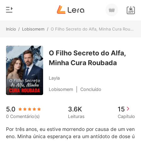
Início
/
Lobisomem
/
O Filho Secreto do Alfa, Minha Cura Roubada
0
Início
Loja
O Filho Secreto do Alfa,
Gênero
Minha Cura Roubada
Moderno
Histórico
Lobisomem
Layla
Sair
Contos
|
Lobisomem
Concluído
Romance
Baixar App
5.0
3.6K
15
Bilionários
0 Comentário(s)
Leituras
Capítulo
Ranking
Por três anos, eu estive morrendo por causa de um ven
eno. Minha única esperança era um antídoto de dose ú