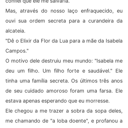
confiei que ele me salvaria.
mando minha morte em uma tragédia para seu próprio g
Mas, através do nosso laço enfraquecido, eu
anho.

ouvi sua ordem secreta para a curandeira da
Ele achava que eu era uma loba fraca e moribunda. Ele
alcateia.
 não fazia ideia da tempestade que tinha acabado de d
espertar.

"Dê o Elixir da Flor da Lua para a mãe da Isabela
Campos."
Naquela noite, juntei o resto de minhas forças e rompi n
osso laço de companheiros. A dor foi excruciante, mas
O motivo dele destruiu meu mundo: "Isabela me
 eu saí daquela casa de mentiras, deixando apenas min
deu um filho. Um filho forte e saudável." Ele
ha aliança para trás. Eu não iria morrer. Eu viveria para
 ver o mundo dele queimar.
tinha uma família secreta. Os últimos três anos
de seu cuidado amoroso foram uma farsa. Ele
estava apenas esperando que eu morresse.
Ele chegou a me trazer a sobra da sopa deles,
me chamando de "a loba doente", e profanou a