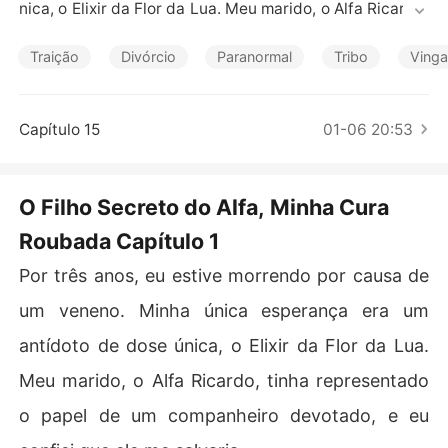
Contos Curtos
nica, o Elixir da Flor da Lua. Meu marido, o Alfa Ricardo, 
tinha representado o papel de um companheiro devota
do, e eu confiei que ele me salvaria.

Traição
Divórcio
Paranormal
Tribo
Ving
Mas, através do nosso laço enfraquecido, eu ouvi sua o
rdem secreta para a curandeira da alcateia.

Capítulo 15
01-06 20:53
"Dê o Elixir da Flor da Lua para a mãe da Isabela Campo
s."

O Filho Secreto do Alfa, Minha Cura
Roubada Capítulo 1
O motivo dele destruiu meu mundo: "Isabela me deu um 
filho. Um filho forte e saudável." Ele tinha uma família s
Por três anos, eu estive morrendo por causa de
ecreta. Os últimos três anos de seu cuidado amoroso fo
ram uma farsa. Ele estava apenas esperando que eu mo
um veneno. Minha única esperança era um
rresse.

antídoto de dose única, o Elixir da Flor da Lua.
Ele chegou a me trazer a sobra da sopa deles, me cham
Meu marido, o Alfa Ricardo, tinha representado
ando de "a loba doente", e profanou a casa sagrada do
o papel de um companheiro devotado, e eu
s meus pais com sua amante e o filho deles. Ele planeja
va dizer à alcateia que minha cura foi roubada, transfor