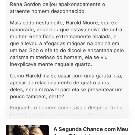
Rena Gordon beijou apaixonadamente o
era um conto de fadas. Por dez anos,
ela suportou a humilhação de não ter
atraente homem desconhecido.
o título de Luna nem marca de
Mais cedo nesta noite, Harold Moore, seu ex-
companheira, apenas lençóis frios e
namorado, anunciou que estava noivo de outra
olhares mais frios ainda. Quando sua
irmã perfeita voltou, na mesma noite
mulher. Rena ficou extremamente abalada, o
em que o Kieran pediu o divórcio, sua
que a levou a afogar as mágoas na bebida em
família ficou feliz em ver seu
um bar. Sob o efeito do álcool e encantada pelo
casamento desfeito. Seraphina não
carisma misterioso do homem, ela se viu
brigou, foi embora em silêncio.
inexplicavelmente naquele quarto.
Contudo, quando o perigo surgiu,
verdades chocantes vieram à tona: ☽
Como Harold iria se casar com uma garota rica,
Aquela noite não foi um acidente; ☽
apesar do relacionamento de quatro anos
Seu "defeito" era, na verdade, um
deles, seria razoável para ela se presentear um
dom raro; ☽ E agora todos os Alfas,
pouco também, certo?
incluindo seu ex-marido, iam lutar
para reivindicá-la. Pena que ela
Enquanto o homem começava a despi-la, Rena
estava cansada de ser controlada.
instintivamente se apoiou no ombro dele e,
*** O rosnado do Kieran reverberou
num momento de confusão, sussurrou:
pelos meus ossos enquanto ele me
"Harold!"
A Segunda Chance com Meu
prendia contra a parede. O calor dele