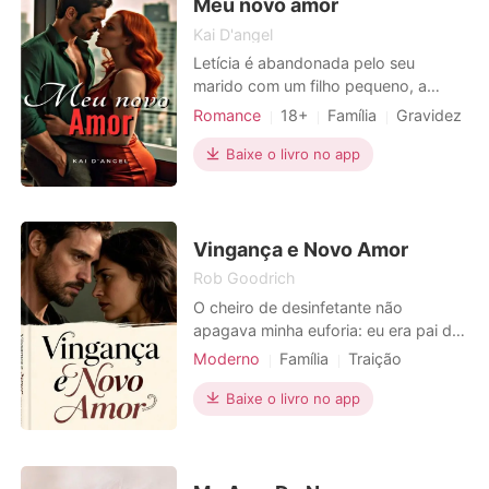
Graça, com um sorriso venenoso,
Meu novo amor
Kai D'angel
Letícia é abandonada pelo seu
marido com um filho pequeno, a
mesma sofre para criar seu filho
Romance
18+
Família
Gravidez
sozinha. Apesar de todas as
Amor a primeira vista
CEO
dificuldades, ela está se saindo bem.
Baixe o livro no app
Playboy
Encantador
Mágico
Letícia acaba conhecendo Lucas, um
Paixão / Erótica
cara carinhoso, romântico e
atencioso. A atração é inevitável e
Arrogante / Dominante
eles começam a se envolver. O que
Vingança e Novo Amor
será
Rob Goodrich
O cheiro de desinfetante não
apagava minha euforia: eu era pai de
gêmeos. Mas a alegria virou terror
Moderno
Família
Traição
quando o médico me disse: "Senhor
Vingança
Gravidez
Divórcio
Ricardo, um dos bebês não é seu
Baixe o livro no app
filho." Minha mãe desmaiou ao meu
lado, enquanto a notícia da traição
de Ana, e de seu amante, Fernando,