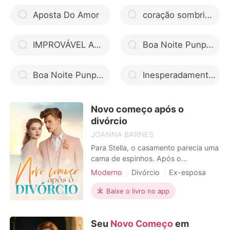
Aposta Do Amor
coração sombrio estefano ler online
IMPROVÁVEL AMOR
Boa Noite Punpun pdf docero
Boa Noite Punpun livros em áudio gratuito
Inesperadamente Grávida: A Protegida do Bilionário
Novo começo após o
divórcio
JOANNA BARNES
Para Stella, o casamento parecia uma
cama de espinhos. Após o
casamento, ela viveu como uma
Moderno
Divórcio
Ex-esposa
escrava miserável por seis anos. Um
CEO
Arrogante / Dominante
dia, Waylon, seu implacável marido,
Baixe o livro no app
disse a ela: "Ayla vai voltar, você tem
que se mudar amanhã." "Vamos nos
Seu
Novo Começo
em
divoriciar", respondeu Stella. Ela saiu