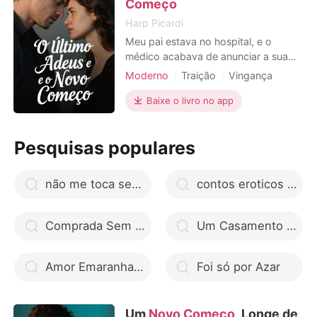
mágoa. Morri. Abri os
Começo
Harp Picardi
Meu pai estava no hospital, e o
médico acabava de anunciar a sua
morte. A minha barriga de três meses
Moderno
Traição
Vingança
tremeu, o meu mundo desabou.
Gravidez
Divórcio
Liguei para o meu marido, Miguel, o
Baixe o livro no app
Heroína incrível
melhor cardiologista da cidade, mas
ele não atendeu as minhas chamadas
Pesquisas populares
desesperadas. Desesperada, fui
encontrá-lo no corredor e vi
não me toca seu boboca pdf google drive
contos eroticos escola
Comprada Sem Amor google drive
Um Casamento de Conveniência com o CEO
Amor Emaranhado do Destino google drive
Foi só por Azar
Um
Novo Começo
, Longe de