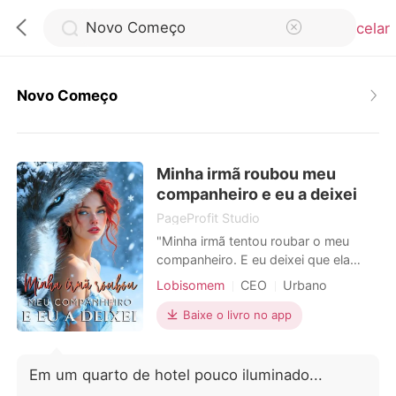
Cancelar
Novo Começo
0
Minha irmã roubou meu
Loja
companheiro e eu a deixei
PageProfit Studio
Histórico
"Minha irmã tentou roubar o meu
companheiro. E eu deixei que ela
ficasse com ele." Nascida sem uma
Sair
Lobisomem
CEO
Urbano
loba, Seraphina era a vergonha da
sua Alcateia. Até que, em uma noite
Baixe o livro no app
de bebedeira, engravidou e casou-se
Baixar App
com Kieran, o impiedoso Alfa que
nunca a quis. Mas o casamento
Em um quarto de hotel pouco iluminado...
deles, que durou uma década, não