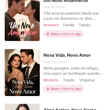
Um Novo Amanhecer
Bink Moisson
Três anos se passaram desde que
Lucas me abandonou no altar,
trocando-me por Gabriela. Hoje, ele
Romance
Família
Traição
e a amante grávida, com uma barriga
Vingança
Gravidez
proeminente e um ar de triunfo,
Baixe o livro no app
Aristocracia
retornaram à luxuosa mansão da
família Monteiro, a mesma casa que
um dia pensei que seria meu lar. Com
um sorriso sínico, Lucas, o "a
Nova Vida, Novo Amor
Rob Goodrich
Minha garagem, antes um refúgio,
virou palco de humilhação quando
um Porsche 718 vermelho,
Moderno
Traição
Vingança
extravagante e arrogante, tomou
Divórcio
CEO
Advogados
meu lugar. Ao lado dele, Lucas, o
Baixe o livro no app
estagiário da minha esposa, sorria,
acariciando a lataria como um
amante, sob o olhar aprovador e
"maternal" de Helena. Minha esposa,