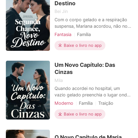
Destino
Bei Jin
Com o corpo gelado e a respiração
suspensa, Mariana acordou, não no
limbo, mas em seu próprio quarto de
Fantasia
Família
infância. A memória da queda era
Casamento arranjado
Traição
uma ferida aberta: o vento frio no
Baixe o livro no app
Vingança
Gravidez
alto do prédio, Lucas, seu marido na
vida passada, com o rosto
Um Novo Capítulo: Das
contorcido de ódio. Ele a segurava
pelo braço, enquanto sua bar
Cinzas
Mila
Quando acordei no hospital, um
vazio gelado preenchia o lugar onde
meu filho deveria estar. Nosso bebê
Moderno
Família
Traição
não resistiu ao incêndio. Meu irmão
Vingança
Gravidez
Divórcio
Leo, por pouco, não morreu na UTI.
Baixe o livro no app
Liguei para meu marido, Marcos, um
bombeiro que deveria ter estado lá
por nós. Sua voz era impaciente:
O Novo Capítulo de Maria