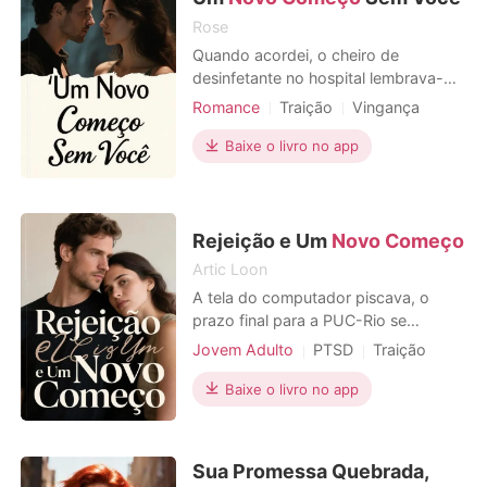
Lucia obteve uma segunda
Rose
Quando acordei, o cheiro de
desinfetante no hospital lembrava-me
da perda que acabara de sofrer. O
Romance
Traição
Vingança
nosso bebé, que esperei com tanto
Gravidez
Divórcio
amor, tinha-se ido. A enfermeira disse
Baixe o livro no app
Triangulo amoroso
que o Leo, o meu marido, estava
preso no trânsito devido às cheias,
mas viria assim que pudesse. Mas as
notícias na TV mostra
Rejeição e Um
Novo Começo
Artic Loon
A tela do computador piscava, o
prazo final para a PUC-Rio se
esgotava, mas meu mouse tremia por
Jovem Adulto
PTSD
Traição
outro motivo: não era mais nosso
Vingança
Local de trabalho
sonho. A foto de Sofia e Camila
Baixe o livro no app
Urbano
sorrindo, antes um tesouro, agora
zombava de mim, um lembrete de
uma amizade que parecia uma
Sua Promessa Quebrada,
mentira. Com um clique abrupto,