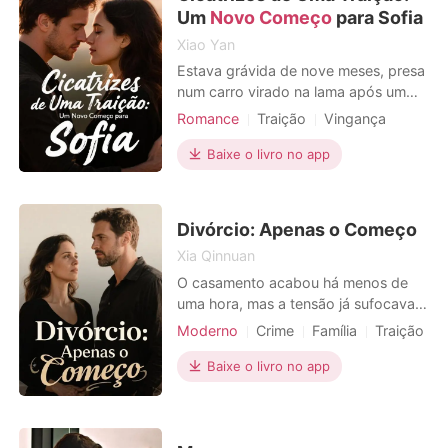
tanto desprezáv
Um
Novo Começo
para Sofia
Xiao Yan
Estava grávida de nove meses, presa
num carro virado na lama após um
deslizamento de terra, a lutar
Romance
Traição
Vingança
desesperadamente pela vida do meu
Gravidez
Divórcio
Urbano
filho. Quando a polícia me encontrou,
Baixe o livro no app
a minha última imagem foi o bebé ser
arrancado de mim por uma cesariana
de emergência, antes de tudo
Divórcio: Apenas o Começo
escurecer. Ao acordar, to
Xia Qinnuan
O casamento acabou há menos de
uma hora, mas a tensão já sufocava o
ar na suíte presidencial. Diante dos
Moderno
Crime
Família
Traição
meus olhos, na tela de um tablet, um
Vingança
Divórcio
número absurdo: duzentos e
Baixe o livro no app
cinquenta mil reais, uma conta extra
que transformava o sonho em
pesadelo. Minha sogra, Maria da