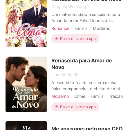
Qing Jiu Wei Yang
Um mal-entendido é suficiente para
Amanda odiar Felix. Depois de
encontrar o homem em pé com uma
Romance
Família
Moderno
faca ensanguentada na mão e o
Renascença
Mal-entendido
corpo de seu único membro da
Baixe o livro no app
Encantadora
Charmoso
família, ela ignora tudo o que ele quer
dizer e o manda para a prisão. Mas
ela comete um erro terrível. Felix é
Renascida para Amar de
seu único salvador e ela tem de
Novo
Hua Kai Bu Xi
A escuridão fria da cela era minha
única companheira, o cheiro de mofo,
a lembrança constante da vida que
Moderno
Crime
Família
Traição
se desfez. Foi na televisão da prisão
Vingança
Heroína incrível
que a notícia fria me atingiu: o
Baixe o livro no app
"suicídio" dos meus pais, esmagados
pela vergonha após minha
condenação injusta. A dor física em
Me apaixonei pelo novo CEO