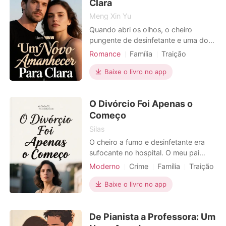
marido, Tiago.\nMas quando el
Clara
Meng Xin Yu
Quando abri os olhos, o cheiro
pungente de desinfetante e uma dor
insuportável no ventre confirmaram o
Romance
Família
Traição
que o meu coração já sabia: tinha
Vingança
Gravidez
1V1
acabado de perder o meu bebé. Ao
Baixe o livro no app
meu lado, o meu marido Pedro
descascava uma maçã com uma
O Divórcio Foi Apenas o
frieza assustadora. Ele não me olhou,
e quando finalmente falou, foi par
Começo
Silas
O cheiro a fumo e desinfetante era
sufocante no hospital. O meu pai
lutava pela vida na UCI, após o
Moderno
Crime
Família
Traição
incêndio que devastou a sua oficina.
Vingança
Divórcio
Com as mãos sujas de fuligem, liguei
Baixe o livro no app
a Miguel, o meu marido. A sua voz,
irritada e abafada por música,
De Pianista a Professora: Um
ignorou a minha tragédia.