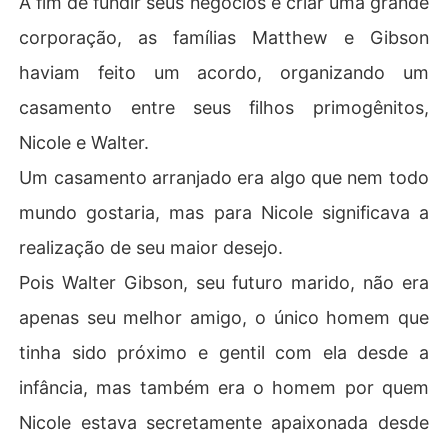
A fim de fundir seus negócios e criar uma grande
E uma noite, em um bar, uma mulher linda, curvilínea e d
corporação, as famílias Matthew e Gibson
esconhecida se aproxima de Patrick e fala com ele. Ess
a mulher faz uma proposta incomum a Patrick, que ele a
haviam feito um acordo, organizando um
cha muito interessante e não pode recusar.
casamento entre seus filhos primogênitos,
Nicole e Walter.
Um casamento arranjado era algo que nem todo
mundo gostaria, mas para Nicole significava a
realização de seu maior desejo.
Pois Walter Gibson, seu futuro marido, não era
apenas seu melhor amigo, o único homem que
tinha sido próximo e gentil com ela desde a
infância, mas também era o homem por quem
Nicole estava secretamente apaixonada desde