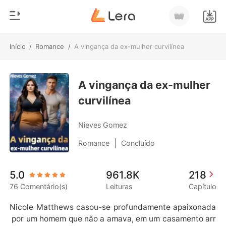
Início
/
Romance
/
A vingança da ex-mulher curvilínea
0
Início
Loja
A vingança da ex-mulher
Gênero
curvilínea
Moderno
Histórico
Lobisomem
Nieves Gomez
Sair
Contos
|
Romance
Concluído
Romance
Baixar App
5.0
961.8K
218
Bilionários
76 Comentário(s)
Leituras
Capítulo
Ranking
Nicole Matthews casou-se profundamente apaixonada
 por um homem que não a amava, em um casamento arr