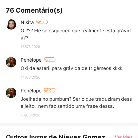
76 Comentário(s)
Nikita
0
Oi??? Ele se esqueceu que realmente esta grávid
a??
15/07/2026
Penélope
0
Oxi de estéril para grávida de trigêmeos kkkk
14/06/2026
Penélope
0
Joelhada no bumbum? Serio que traduziram dess
e jeito,  nem faz sentido uma frase dessa.
13/06/2026
Outros livros de Nieves Gomez
Ver Mais