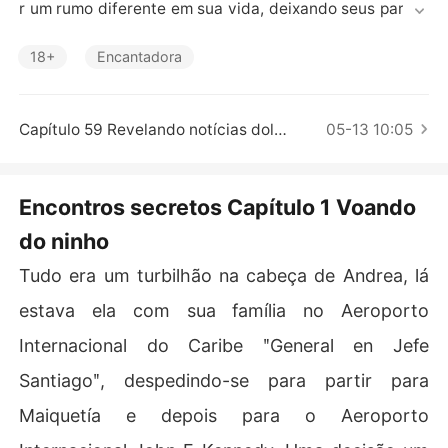
Contos Curtos
r um rumo diferente em sua vida, deixando seus parent
es surpresos. Por acaso, seu próximo local de residênci
a será a cidade que nunca dorme, Nova York, onde cont
18+
Encantadora
ará com a ajuda de seu primo. 

Com o passar dos anos, as oportunidades a transforma
rão em uma mulher responsável e bem-sucedida, mas o 
Capítulo 59 Revelando notícias dolorosas
05-13 10:05
destino fará sua parte novamente e, em um jantar de tr
abalho, ela reencontrará um velho amigo que nunca ima
ginou encontrar ali. Sentimentos renascerão entre eles,
Encontros secretos Capítulo 1 Voando
 mas será que darão vazão ao amor e à paixão? Em ape
do ninho
nas uma noite, a vida de Andrea e Peter dará um salto p
ara o desconhecido... seus encontros serão secretos? P
Tudo era um turbilhão na cabeça de Andrea, lá
or quê?
estava ela com sua família no Aeroporto
Internacional do Caribe ʺGeneral en Jefe
Santiagoʺ, despedindo-se para partir para
Maiquetía e depois para o Aeroporto