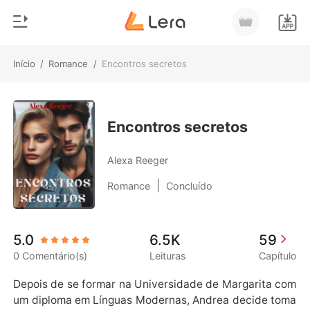
Início
/
Romance
/
Encontros secretos
0
Início
Loja
Gênero
Encontros secretos
Moderno
Histórico
Alexa Reeger
Lobisomem
|
Romance
Concluído
Sair
Contos
Romance
Baixar App
5.0
6.5K
59
Bilionários
0 Comentário(s)
Leituras
Capítulo
Ranking
Depois de se formar na Universidade de Margarita com 
um diploma em Línguas Modernas, Andrea decide toma