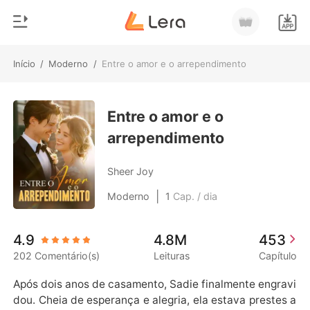
Início
/
Moderno
/
Entre o amor e o arrependimento
0
Início
Loja
Entre o amor e o
Gênero
arrependimento
Moderno
Histórico
Lobisomem
Sheer Joy
Sair
Contos
|
Moderno
1
Cap. / dia
Romance
Baixar App
4.9
4.8M
453
Bilionários
202 Comentário(s)
Leituras
Capítulo
Ranking
Após dois anos de casamento, Sadie finalmente engravi
dou. Cheia de esperança e alegria, ela estava prestes a