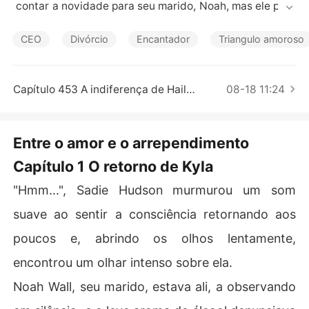
Contos Curtos
 contar a novidade para seu marido, Noah, mas ele pedi
u o divórcio.

CEO
Divórcio
Encantador
Triangulo amoroso
Por causa de uma conspiração, Sadie se viu deitada em 
uma poça de sangue e ligou desesperadamente para N
oah para pedir ajuda. Porém, ele não atendeu e, devast
Capítulo 453 A indiferença de Hailey
08-18 11:24
ada pela traição, ela deixou o país.

O tempo passou e, quando Sadie estava prestes a se ca
Entre o amor e o arrependimento
sar de novo, Noah apareceu, caindo de joelhos. "Tendo
Capítulo 1 O retorno de Kyla
 uma criança nossa, como você pode se casar com outr
o homem?"
"Hmm...", Sadie Hudson murmurou um som
suave ao sentir a consciência retornando aos
poucos e, abrindo os olhos lentamente,
encontrou um olhar intenso sobre ela.
Noah Wall, seu marido, estava ali, a observando