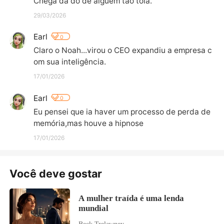
Chega dá dó de alguém tão tola.
29/03/2026
Earl
0
Claro o Noah...virou o CEO expandiu a empresa c
om sua inteligência.
17/01/2026
Earl
0
Eu pensei que ia haver um processo de perda de 
memória,mas houve a hipnose
17/01/2026
Você deve gostar
A mulher traída é uma lenda
mundial