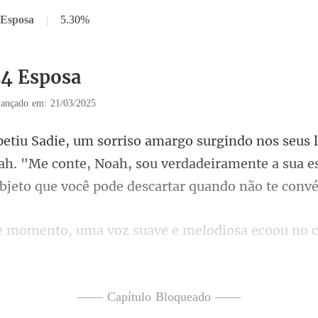
 Esposa
|
5.30%
24 Esposa
ançado em: 21/03/2025
ah. "Me conte, Noah, sou verdadeiramente a sua e
uma voz suave e melod
apenas para se deparar
—— Capítulo Bloqueado ——