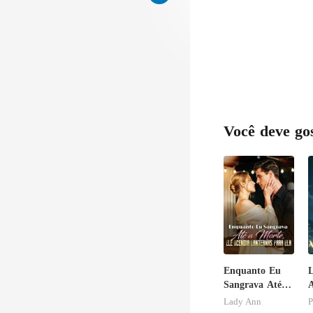
Você deve go
Enquanto Eu
Sangrava Até a
Morte, Ele
A
Lady Ann
P
Acendia