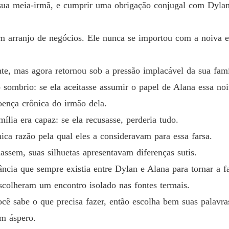
 sua meia-irmã, e cumprir uma obrigação conjugal com Dyl
Sob o f
Capítulo
 arranjo de negócios. Ele nunca se importou com a noiva e,
Sob o f
Capítul
ante, mas agora retornou sob a pressão implacável da sua fa
ombrio: se ela aceitasse assumir o papel de Alana essa noit
Sob o f
Capítul
oença crônica do irmão dela.
lia era capaz: se ela recusasse, perderia tudo.
Sob o f
Capítul
ica razão pela qual eles a consideravam para essa farsa.
ssem, suas silhuetas apresentavam diferenças sutis.
Sob o f
Capítul
ncia que sempre existia entre Dylan e Alana para tornar a fa
escolheram um encontro isolado nas fontes termais.
Sob o f
ê sabe o que precisa fazer, então escolha bem suas palavr
om áspero.
Sob o f