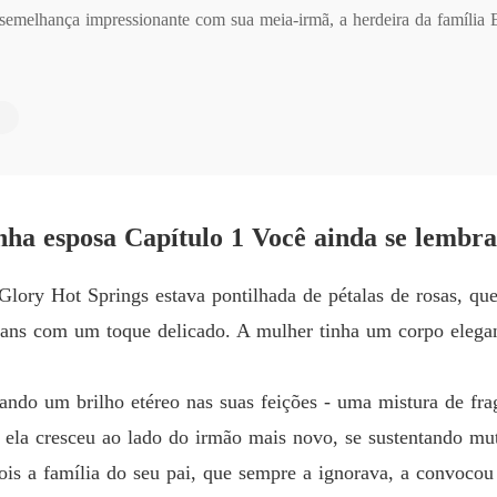
 semelhança impressionante com sua meia-irmã, a herdeira da família Ev
Sob o f
Capítul
Sob o f
oite, até que o deixou completamente apaixonado para que pudesse usa
Capítulo
Sob o f
Capítulo
tranho em sua amada esposa...
anha esposa Capítulo 1 Você ainda se lembr
Sob o f
Capítulo
Glory Hot Springs estava pontilhada de pétalas de rosas, qu
Sob o f
ans com um toque delicado. A mulher tinha um corpo elega
Sob o f
ndo um brilho etéreo nas suas feições - uma mistura de fragi
Capítul
, ela cresceu ao lado do irmão mais novo, se sustentando mu
Sob o f
s a família do seu pai, que sempre a ignorava, a convocou
Capítul