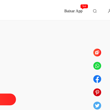
hot
Baixar App
Capítulo 276 Acidente
eitiço da minha estranha esposa
Capítulo 1 Você ainda se lembra que eu sou seu marido
03/03/2025
eitiço da minha estranha esposa
 2 Quebrando as próprias regras por Lena
03/03/2025
eitiço da minha estranha esposa
o 3 Você não passa de um brinquedo
03/03/2025
eitiço da minha estranha esposa
o 4 Evitando o exame médico
03/03/2025
eitiço da minha estranha esposa
o 5 Enfrentando Reese
03/03/2025