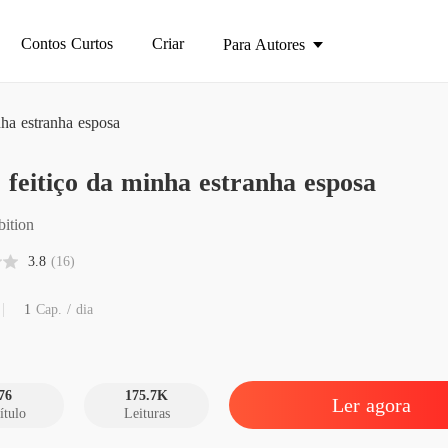
Contos Curtos
Criar
Para Autores
nha estranha esposa
Sob o f
 feitiço da minha estranha esposa
Sob o f
ition
Capítulo
3.8
(16)
Sob o f
Capítul
1
Cap. / dia
Sob o f
Capítul
76
175.7K
Ler agora
ítulo
Leituras
Sob o f
Capítul