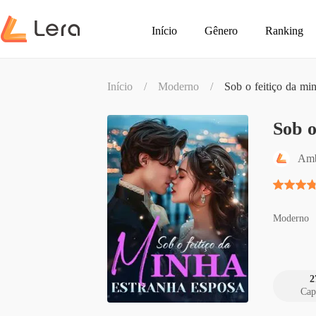
Início
Gênero
Ranking
Início
/
Moderno
/
Sob o feitiço da mi
Sob o
Amb
Moderno
2
Cap