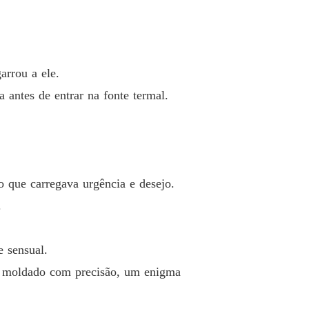
o 33 Você me deve!
03/03/2025
eitiço da minha estranha esposa
 34 Ele sentiu o calor do lar
03/03/2025
arrou a ele.
eitiço da minha estranha esposa
 antes de entrar na fonte termal.
o 35 Quem está no comando aqui
03/03/2025
eitiço da minha estranha esposa
o 36 Lidando com as empregadas domésticas
03/03/2025
eitiço da minha estranha esposa
 que carregava urgência e desejo.
o 37 Confirmação
03/03/2025
.
eitiço da minha estranha esposa
 38 Fui permissiva demais
03/03/2025
 sensual.
eitiço da minha estranha esposa
te moldado com precisão, um enigma
 39 Estabelecendo limites claros
03/03/2025