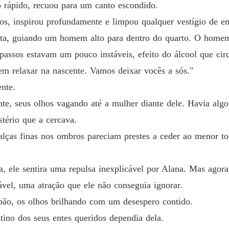
o rápido, recuou para um canto escondido.
Capítulo
os, inspirou profundamente e limpou qualquer vestígio de 
Sob o f
orta, guiando um homem alto para dentro do quarto. O homem
Capítulo
passos estavam um pouco instáveis, efeito do álcool que cir
Sob o f
m relaxar na nascente. Vamos deixar vocês a sós."
Capítulo
nte.
Sob o f
e, seus olhos vagando até a mulher diante dele. Havia algo 
stério que a cercava.
Sob o f
 alças finas nos ombros pareciam prestes a ceder ao menor t
Sob o f
 ele sentira uma repulsa inexplicável por Alana. Mas agora,
Capítulo
ável, uma atração que ele não conseguia ignorar.
Sob o f
pão, os olhos brilhando com um desespero contido.
stino dos seus entes queridos dependia dela.
Sob o f