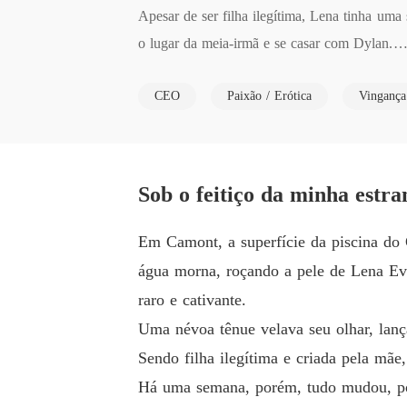
Apesar de ser filha ilegítima, Lena tinha uma
o lugar da meia-irmã e se casar com Dylan.

CEO
Paixão / Erótica
Vingança
Determinada, Lena seduziu Dylan noite após n
vans.

Com o tempo, Dylan começou a notar algo es
Sob o feitiço da minha estr
Em Camont, a superfície da piscina do 
água morna, roçando a pele de Lena Ev
raro e cativante.
Uma névoa tênue velava seu olhar, lança
Sendo filha ilegítima e criada pela mãe
Há uma semana, porém, tudo mudou, poi