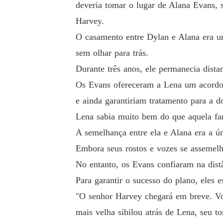
deveria tomar o lugar de Alana Evans,
Harvey.
O casamento entre Dylan e Alana era um
sem olhar para trás.
Durante três anos, ele permanecia dist
Os Evans ofereceram a Lena um acordo s
e ainda garantiriam tratamento para a d
Lena sabia muito bem do que aquela famí
A semelhança entre ela e Alana era a ún
Embora seus rostos e vozes se assemelha
No entanto, os Evans confiaram na distâ
Para garantir o sucesso do plano, eles 
"O senhor Harvey chegará em breve. Voc
mais velha sibilou atrás de Lena, seu t