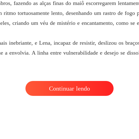
Sob o f
bros, fazendo as alças finas do maiô escorregarem lentament
Capítul
m ritmo tortuosamente lento, desenhando um rastro de fogo 
deles, criando um véu de mistério e encantamento, como se e
is inebriante, e Lena, incapaz de resistir, deslizou os braço
e a envolvia. A linha entre vulnerabilidade e desejo se diss
Continuar lendo