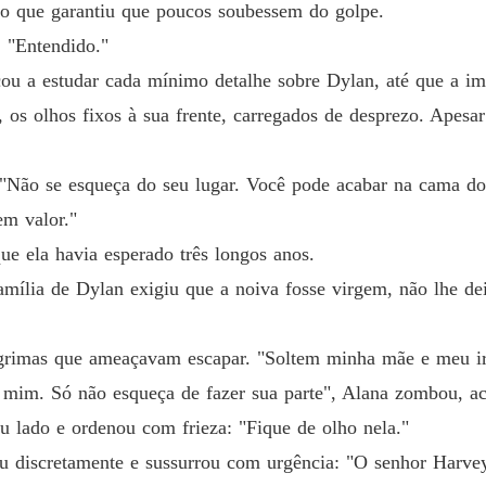
Capítul
 o que garantiu que poucos soubessem do golpe.
 "Entendido."
Sob o f
Capítul
ou a estudar cada mínimo detalhe sobre Dylan, até que a i
 os olhos fixos à sua frente, carregados de desprezo. Apesa
Sob o f
Capítul
 "Não se esqueça do seu lugar. Você pode acabar na cama d
Sob o f
em valor."
Capítulo
que ela havia esperado três longos anos.
Sob o f
família de Dylan exigiu que a noiva fosse virgem, não lhe de
Capítulo
Sob o f
lágrimas que ameaçavam escapar. "Soltem minha mãe e meu 
Capítulo
a mim. Só não esqueça de fazer sua parte", Alana zombou, 
Sob o f
u lado e ordenou com frieza: "Fique de olho nela."
Capítulo
ou discretamente e sussurrou com urgência: "O senhor Harve
Sob o f