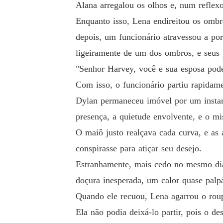
Alana arregalou os olhos e, num reflex
Enquanto isso, Lena endireitou os ombr
depois, um funcionário atravessou a p
ligeiramente de um dos ombros, e seus 
"Senhor Harvey, você e sua esposa pode
Com isso, o funcionário partiu rapidame
Dylan permaneceu imóvel por um instant
presença, a quietude envolvente, e o mi
O maiô justo realçava cada curva, e as
conspirasse para atiçar seu desejo.
Estranhamente, mais cedo no mesmo dia,
doçura inesperada, um calor quase palp
Quando ele recuou, Lena agarrou o rou
Ela não podia deixá-lo partir, pois o de