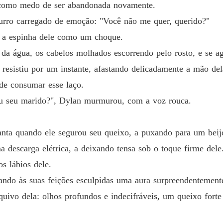
 como medo de ser abandonada novamente.
Capítul
surro carregado de emoção: "Você não me quer, querido?"
Sob o f
u a espinha dele como um choque.
Capítulo
 da água, os cabelos molhados escorrendo pelo rosto, e se ag
Sob o f
resistiu por um instante, afastando delicadamente a mão dela
Capítul
 de consumar esse laço.
Sob o f
ou seu marido?", Dylan murmurou, com a voz rouca.
Capítul
Sob o f
nta quando ele segurou seu queixo, a puxando para um beijo
Capítul
descarga elétrica, a deixando tensa sob o toque firme dele
Sob o f
s lábios dele.
Capítulo
ando às suas feições esculpidas uma aura surpreendentemente
Sob o f
quivo dela: olhos profundos e indecifráveis, um queixo for
Capítulo