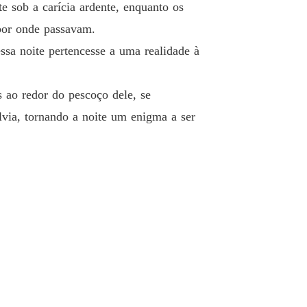
eitiço da minha estranha esposa
e sob a carícia ardente, enquanto os
o 40 Uma dose
03/03/2025
por onde passavam.
ssa noite pertencesse a uma realidade à
s ao redor do pescoço dele, se
olvia, tornando a noite um enigma a ser