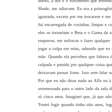
abuso, a dor e o sofrimento que enfren
Alfa cai de joelhos, repetindo, "COM
Shade, me odiavam. Eu era a primogêni
ignorada, exceto por me trocarem e me 
fui encarregada de cozinhar, limpar e 
eles se tornariam o Beta e o Gama da a
empurrar, me enforcar e fazer qualquer 
jogar a culpa em mim, sabendo que eu s
mãe. Quando ela percebeu que faltava d
culpada e punida por qualquer coisa qu
deixavam passar fome. Isso sem falar n
Por que eu não disse nada ao Alfa ou à
arremessada para o outro lado da sala 
só cinco anos. Imaginei que, já que nã
Tentei fugir quando tinha oito anos, l