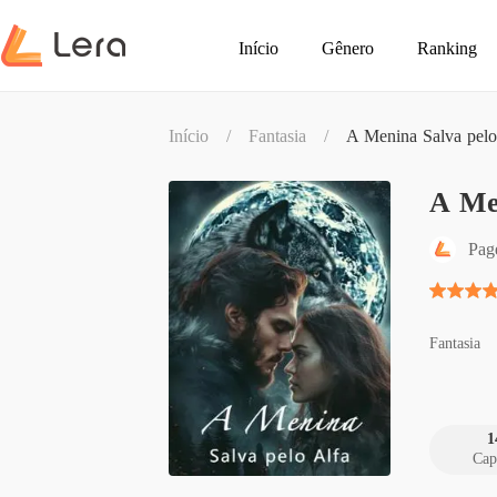
Início
Gênero
Ranking
Início
/
Fantasia
/
A Menina Salva pelo
A Men
Pag
Fantasia
1
Cap