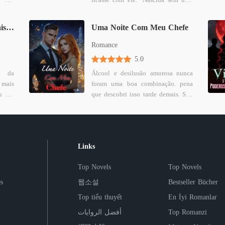
rida,
loba, Seraphina era a vergonha da
A Menin
ditou
sua Alcateia. Até que, em uma noite
Capítul
Adeus, Alfa. Não Sou Mais Sua Bolsa de Sangue
Uma Noite Com Meu Chefe
Zack
de bebedeira, engravidou e casou-se
tou -
com Kieran, o impiedoso Alfa que
Romance
o que
nunca a quis. Mas o casamento
5.0
 ela
deles, que durou uma década, não
ra da
Álcool e desilusão amorosa nunca
a dor
era um conto de fadas. Por dez anos,
mais
foram uma boa combinação. pena
ícias
ela suportou a humilhação de não
eu um
que descobri isso tarde demais. Sou
es: o
ter o título de Luna nem marca de
or um
Tessa Beckett, recém-abandonada
, sua
companheira, apenas lençóis frios e
o uma
pelo namorado de três anos. Em
união
olhares mais frios ainda. Quando sua
anos,
meio à dor, afoguei as mágoas em
mesma
irmã perfeita voltou, na mesma noite
de um
um bar e acabei numa noite de
mente
em que o Kieran pediu o divórcio,
Links
veias
paixão com um completo estranho.
 veio
sua família ficou feliz em ver seu
doria
Para não parecer vulnerável, no dia
lma e
casamento desfeito. Seraphina não
Top Novels
Top Novels
alden
seguinte joguei dinheiro na mesa,
lara,
brigou, foi embora em silêncio.
ssaly
fingi indiferença e ainda critiquei
 Está
Contudo, quando o perigo surgiu,
s
웹소설
Bestseller Bücher
que o
seu desempenho na cama. Só não
 esta
verdades chocantes vieram à tona:
Top tiểu thuyết
En İyi Romanlar
irmão
esperava que aquele mesmo
les e
☽ Aquela noite não foi um
a de
estranho. seria meu novo chefe.
 mais
acidente; ☽ Seu "defeito" era, na
أفضل الروايات
Top Romanzi
tona,
Agora, preciso encarar todos os dias
Alfa
verdade, um dom raro; ☽ E agora