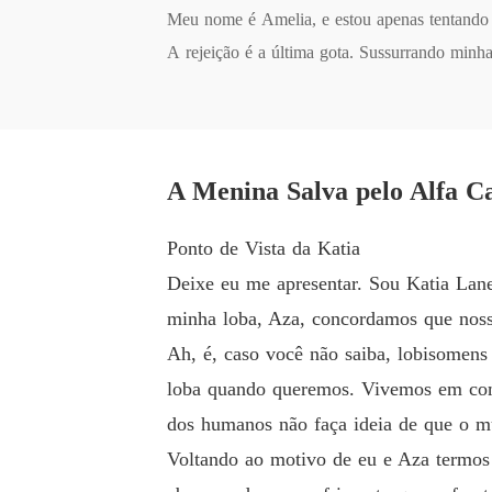
Meu nome é Amelia, e estou apenas tentando s
A rejeição é a última gota. Sussurrando minha 
Corro pela casa do bando, sobre o gramado be
e ter sofrendo tudo que eu passei. Ela suss
preciso que pare. Minha doce garota e eu só 
rendo pelo meu rosto, caio, sem fazer um som
A Menina Salva pelo Alfa C
ncontrar de novo", minha loba respondeu jus
Ponto de Vista da Katia
A matilha Glowing River está tendo seu últim
Deixe eu me apresentar. Sou Katia Lane
filhotes brincarem. O alfa, beta e o gamma e
Alguém grita, "Minha Deusa, alguém acabou de
minha loba, Aza, concordamos que nossa
bertos, ninguém faz um som. O pequeno corpo
Ah, é, caso você não saiba, lobisomens
O alfa, beta e gamma, começam a agir, nadand
loba quando queremos. Vivemos em com
a!" Eles mergulham e o beta emerge com uma 
dos humanos não faça ideia de que o mu
com o que veem. Ela está coberta de cicatrize
Voltando ao motivo de eu e Aza termos 
defeso?"
