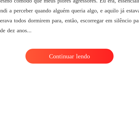
mesmo cômodo que meus piores agressores. Eu era, essencial
A Menin
ndi a perceber quando alguém queria algo, e aquilo já est
Capítulo
ava todos dormirem para, então, escorregar em silêncio pa
A Menin
de dez anos...
Capítulo
A Menin
Capítulo
Continuar lendo
A Menin
Capítulo
A Menin
Capítulo
A Menin
Capítulo
A Menin
Capítulo