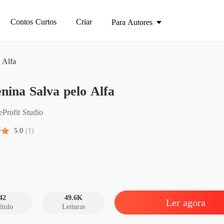
Contos Curtos
Criar
Para Autores
 Alfa
ina Salva pelo Alfa
A Menin
Capítul
eProfit Studio
A Menin
5.0
(1)
Capítulo
A Menin
Capítulo
A Menin
Capítul
42
49.6K
Ler agora
ítulo
Leituras
A Menin