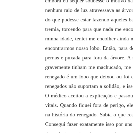
embora eu sequer soubesse o motivo da p
nenhum raio de luz atravessava as árvo
do que pudesse estar fazendo aqueles b
tremia, torcendo para que nada me enco
minha idade, tentei me encolher ainda 
encontrarmos nosso lobo. Então, para do
pernas e puxada para fora da árvore. 
gravemente tinham me machucado, me le
renegado é um lobo que deixou ou foi e
renegados não suportam a solidão, e is
O médico aceitou a explicação e passo
vitais. Quando fiquei fora de perigo, 
na história do renegado. Sabia o que re
Consegui fazer exatamente isso por uns