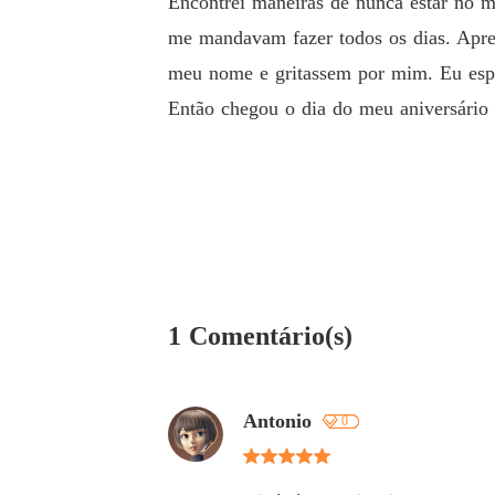
Encontrei maneiras de nunca estar no 
me mandavam fazer todos os dias. Apre
meu nome e gritassem por mim. Eu esper
Então chegou o dia do meu aniversário 
1 Comentário(s)
Antonio
0