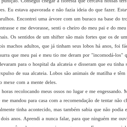
unição. Consegui chegar à floresta que cercava nossas terras
A Menin
Capítul
res. Eu estava apavorada e não fazia ideia do que fazer. Es
arulhos. Encontrei uma árvore com um buraco na base do tro
A Menin
Capítulo
ntrasse e me devorasse, senti o cheiro do meu pai e do me
mais. Os sentidos de um shifter são mais fortes que os de
A Menin
Capítul
is machos adultos, que já tinham seus lobos há anos, foi fác
A surra que meu pai e meu tio me deram por "incomodá-los"
A Menin
Capítulo
varam para o hospital da alcateia e disseram que eu tinha
xpulso de sua alcateia. Lobos são animais de matilha e têm 
A Menin
Capítulo
so mexe com a mente deles.
u horas recolocando meus ossos no lugar e me engessando. 
A Menin
Capítulo
ele me mandou para casa com a recomendação de tentar não c
almente tinha acontecido, mas também sabia que não podia en
A Menin
 dois anos. Aprendi a nunca falar, para que ninguém me ouvi
Capítulo