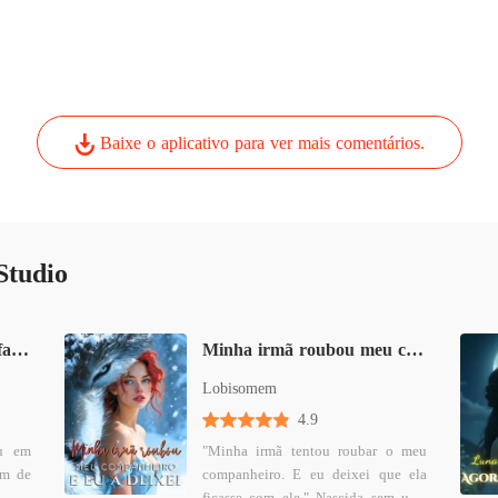
A Menin
Capítulo
A Menin
Capítulo
Baixe o aplicativo para ver mais comentários.
A Menin
Capítulo
A Menin
Capítulo
Studio
A Menin
Capítulo
O Arrependimento do Alfa: O Contrato Real da Híbrida
Minha irmã roubou meu companheiro e eu a deixei
A Menin
Lobisomem
Capítulo
4.9
iu em
"Minha irmã tentou roubar o meu
A Menin
am de
companheiro. E eu deixei que ela
Capítulo
" nas
ficasse com ele." Nascida sem uma