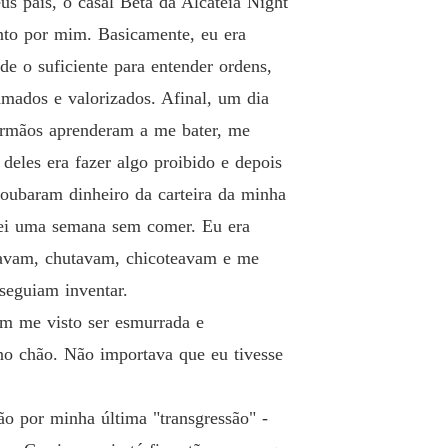
s pais, o casal Beta da Alcateia Night
o 12 Doze
13/02/2025
to por mim. Basicamente, eu era
a Salva pelo Alfa
e o suficiente para entender ordens,
o 13 Treze
13/02/2025
mados e valorizados. Afinal, um dia
a Salva pelo Alfa
 irmãos aprenderam a me bater, me
o 14 Quatorze
13/02/2025
deles era fazer algo proibido e depois
a Salva pelo Alfa
roubaram dinheiro da carteira da minha
o 15 Quinze
13/02/2025
quei uma semana sem comer. Eu era
a Salva pelo Alfa
ocavam, chutavam, chicoteavam e me
 16 Dezesseis
13/02/2025
seguiam inventar.
am me visto ser esmurrada e
a Salva pelo Alfa
 17 Dezessete
13/02/2025
no chão. Não importava que eu tivesse
a Salva pelo Alfa
o 18 Dezoito
13/02/2025
o por minha última "transgressão" -