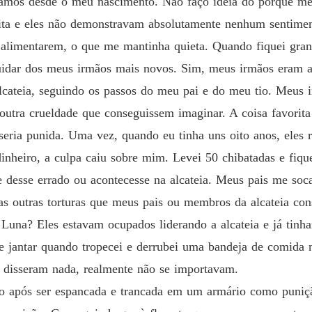
tamos desde o meu nascimento. Não faço ideia do porquê meu
PANHEIRA...COMPANHEIRA...COMPANHEIRA!"
Capítul
ta e eles não demonstravam absolutamente nenhum sentimen
A Menin
alimentarem, o que me mantinha quieta. Quando fiquei grand
Capítul
cuidar dos meus irmãos mais novos. Sim, meus irmãos eram a
A Menin
lcateia, seguindo os passos do meu pai e do meu tio. Meus
Capítul
outra crueldade que conseguissem imaginar. A coisa favorita 
A Menin
eria punida. Uma vez, quando eu tinha uns oito anos, eles 
Capítul
inheiro, a culpa caiu sobre mim. Levei 50 chibatadas e fi
A Menin
e desse errado ou acontecesse na alcateia. Meus pais me s
Capítulo
as outras torturas que meus pais ou membros da alcateia con
 Luna? Eles estavam ocupados liderando a alcateia e já tinh
A Menin
Capítulo
de jantar quando tropecei e derrubei uma bandeja de comida 
o disseram nada, realmente não se importavam.
A Menin
Capítul
ogo após ser espancada e trancada em um armário como puniçã