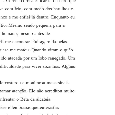
. Corri e corri até ficar tão escuro que
a Salva pelo Alfa
o 19 Dezenove
13/02/2025
tava com frio, com medo dos barulhos e
nco e me enfiei lá dentro. Enquanto eu
a Salva pelo Alfa
 20 Vinte
13/02/2025
u tio. Mesmo sendo pequena para a
 um humano, mesmo antes de
a Salva pelo Alfa
o 21 Vinte e um
13/02/2025
il me encontrar. Fui agarrada pelas
 quase me matou. Quando viram o quão
a Salva pelo Alfa
 22 Vinte e dois
13/02/2025
 sido atacada por um lobo renegado. Um
dificuldade para viver sozinhos. Alguns
a Salva pelo Alfa
 23 Vinte e três
13/02/2025
Me costurou e monitorou meus sinais
a Salva pelo Alfa
 24 Vinte e quatro
hamar atenção. Ele não acreditou muito
13/02/2025
frentar o Beta da alcateia.
a Salva pelo Alfa
sse e lembrasse que eu existia.
 25 Vinte e cinco
13/02/2025