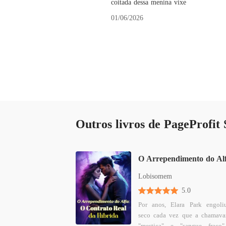
coitada dessa menina vixe
01/06/2026
Outros livros de PageProfit 
Lobisomem
5.0
Por anos, Elara Park engol
seco cada vez que a chamav
"mestiça" e "sangue fraco