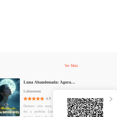
a Salva pelo Alfa
 33 Trinta e três
13/02/2025
a Salva pelo Alfa
 34 Trinta e quatro
13/02/2025
a Salva pelo Alfa
 35 Trinta e cinco
13/02/2025
a Salva pelo Alfa
 36 Trinta e seis
13/02/2025
Ver Mais
a Salva pelo Alfa
 37 Trinta e sete
13/02/2025
Luna Abandonada: Agora Intocável
a Salva pelo Alfa
Lobisomem
 38 Trinta e oito
13/02/2025
4.9
a Salva pelo Alfa
Durante oito anos, Cecília Moore
foi a perfeita Luna, leal e sem
 39 Trinta e nove
13/02/2025
marcas. Até o dia em que encontrou