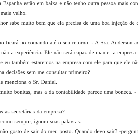
A péro
na Espanha estão em baixa e não tenho outra pessoa mais con
Capítul
 mais velho.
enhor sabe muito bem que ela precisa de uma boa injeção de c
ão ficará no comando até o seu retorno. - A Sra. Anderson a
ão a experiência. Ele não será capaz de manter a empresa f
i e eu também estaremos na empresa com ele para que ele nã
ma decisões sem me consultar primeiro?
Ele menciona o Sr. Daniel.
 muito bonitas, mas a da contabilidade parece uma boneca. 
s as secretárias da empresa?
 como sempre, ignora suas palavras.
 não gosto de sair do meu posto. Quando devo sair? -pergun