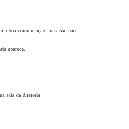
o 33 Domingo feliz
10/05/2024
la do CEO
o 34 Eu tenho
10/05/2024
 uma boa comunicação, mas isso não
la do CEO
o 35 Happy
10/05/2024
rla aparece.
la do CEO
 36 Última visita
10/05/2024
la do CEO
o 37 Minha mãe
10/05/2024
la do CEO
a sala da diretoria.
 38 Farewell
10/05/2024
la do CEO
o 39 Back
10/05/2024