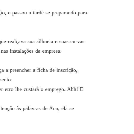
 26 Outra pessoa
10/05/2024
gio, e passou a tarde se preparando para
la do CEO
 27 Família
10/05/2024
la do CEO
ue realçava sua silhueta e suas curvas
 28 Noite perfeita
10/05/2024
nas instalações da empresa.
la do CEO
 29 VicePresident
10/05/2024
 a preencher a ficha de inscrição,
la do CEO
mento.
 30 Sorry
10/05/2024
er erro lhe custará o emprego. Ahh! E
la do CEO
o 31 Minha esposa
10/05/2024
tenção às palavras de Ana, ela se
la do CEO
o 32 Socio
10/05/2024
la do CEO