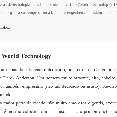
s de tecnologia mais importantes da cidade (World Technology). Du
A péro
que chegou à sua empresa uma brilhante engenheira de sistemas, conta
Capítulo
dicou a conquistá-la até consegui-la e juntos enfrentaram segredos e di
A péro
tadora
maior e conseguiram resolver os problemas e criar um império para de
Capítulo
A péro
Capítulo
1 World Technology
A péro
Capítul
 um contador eficiente e dedicado, pois era uma das empr
A péro
io Derek Anderson. Um homem muito atraente, alto, cabelos 
Capítulo
ão, também empresário (não tão dedicado ou astuto), Kevin A
A péro
mimado.
Capítul
da maior parte da cidade, são muito amorosos e gentis, exat
A péro
 até mesmo colocando uma cláusula para o primeiro neto que
Capítulo