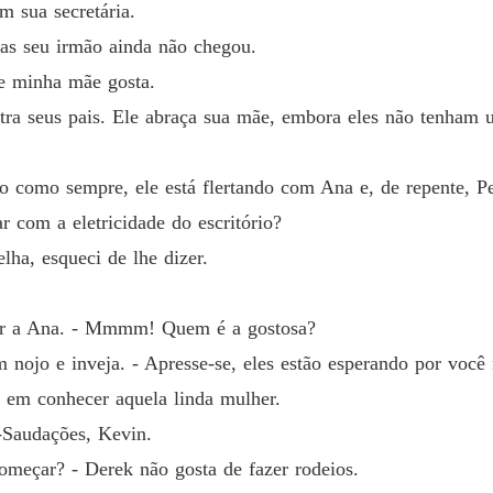
 sua secretária.
Capítul
mas seu irmão ainda não chegou.
A péro
ue minha mãe gosta.
Capítul
ntra seus pais. Ele abraça sua mãe, embora eles não tenham
A péro
Capítul
 como sempre, ele está flertando com Ana e, de repente, Pe
A péro
 com a eletricidade do escritório?
Capítulo
lha, esqueci de lhe dizer.
A péro
Capítul
tar a Ana. - Mmmm! Quem é a gostosa?
A péro
nojo e inveja. - Apresse-se, eles estão esperando por você n
Capítulo
o em conhecer aquela linda mulher.
A péro
 -Saudações, Kevin.
Capítul
omeçar? - Derek não gosta de fazer rodeios.