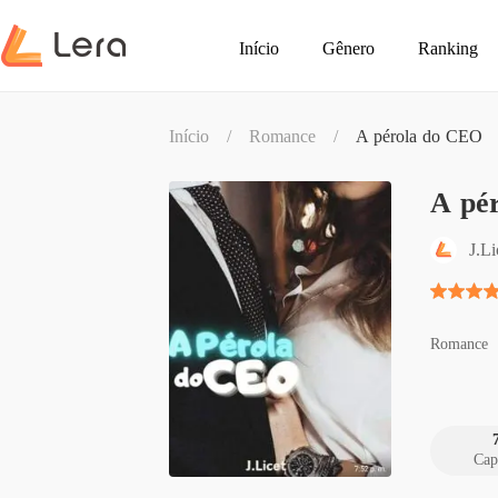
Início
Gênero
Ranking
Início
/
Romance
/
A pérola do CEO
A pé
J.Li
Romance
Cap