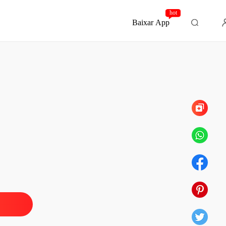
hot
Baixar App
Capítulo 72 Fin
la do CEO
o 1 World Technology
09/05/2024
la do CEO
o 2 Oportunidade
09/05/2024
la do CEO
 3 A Brilliant Proposal (Proposta brilhante)
09/05/2024
la do CEO
o 4 O mimado
09/05/2024
la do CEO
o 5 Submerso em seus sentimentos
09/05/2024