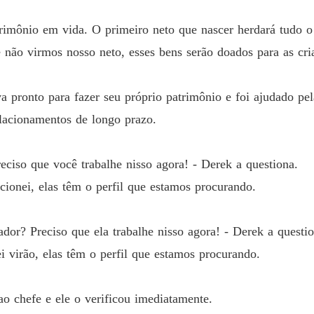
A péro
imônio em vida. O primeiro neto que nascer herdará tudo o
Capítulo
 não virmos nosso neto, esses bens serão doados para as cri
A péro
Capítulo
va pronto para fazer seu próprio patrimônio e foi ajudado pe
elacionamentos de longo prazo.
A péro
Capítulo
eciso que você trabalhe nisso agora! - Derek a questiona.
A péro
Capítul
onei, elas têm o perfil que estamos procurando.
A péro
Capítulo
dor? Preciso que ela trabalhe nisso agora! - Derek a questio
 virão, elas têm o perfil que estamos procurando.
A péro
Capítul
 chefe e ele o verificou imediatamente.
A péro