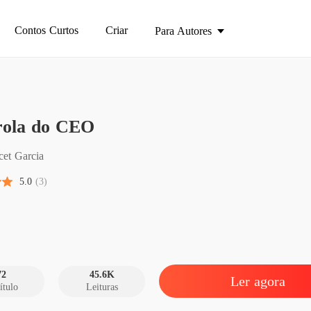
Contos Curtos
Criar
Para Autores
A péro
rola do CEO
Capítul
A péro
cet Garcia
Capítul
5.0
(3)
A péro
Capítulo
A péro
Capítul
72
45.6K
Ler agora
ítulo
Leituras
A péro
Capítul