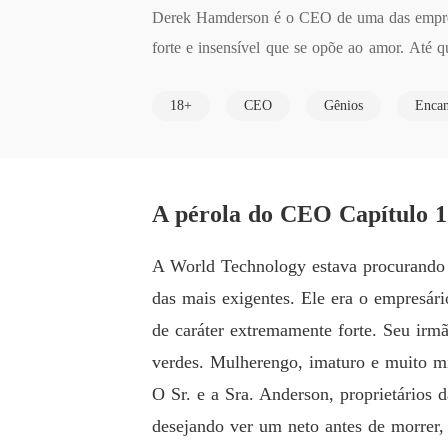
Derek Hamderson é o CEO de uma das empresa
forte e insensível que se opõe ao amor. Até 
com sua sensualidade e inteligência. Ele se de
18+
CEO
Gênios
Encan
restes a perder a vida, mas o amor deles era 
A pérola do CEO Capítulo 
A World Technology estava procurando
das mais exigentes. Ele era o empresár
de caráter extremamente forte. Seu irm
verdes. Mulherengo, imaturo e muito 
O Sr. e a Sra. Anderson, proprietários 
desejando ver um neto antes de morrer,