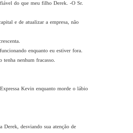
la do CEO
fiável do que meu filho Derek. -O Sr.
o 40 I am Anonymous
10/05/2024
apital e de atualizar a empresa, não
crescenta.
uncionando enquanto eu estiver fora.
o tenha nenhum fracasso.
- Expressa Kevin enquanto morde o lábio
ta Derek, desviando sua atenção de