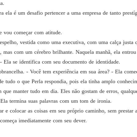
a.
Capítulo
ara ela é um desafio pertencer a uma empresa de tanto prestí
A péro
Capítulo
 e vou começar com atitude.
A péro
 espelho, vestida como uma executiva, com uma calça justa q
Capítulo
 mas com um cérebro brilhante. Naquela manhã, ela entrou 
A péro
 - Ela se identifica com seu documento de identidade.
Capítulo
rancelha. - Você tem experiência em sua área? - Ela começa
A péro
de tudo o que Perla respondia, pois ela tinha amplo conheci
Capítulo
em que manter tudo em dia. Eles não gostam de erros, qualqu
A péro
- Ela termina suas palavras com um tom de ironia.
Capítul
r e colocar as coisas em seu próprio caminho, sem prestar a
A péro
e começa imediatamente com seu dever.
Capítul
A péro