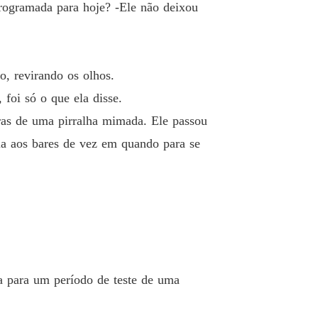
 19 I'm Alone
09/05/2024
programada para hoje? -Ele não deixou
la do CEO
 20 Breaking the Ice (Quebrando o gelo).
09/05/2024
, revirando os olhos.
la do CEO
o 21 Nosso próprio mundo
foi só o que ela disse.
10/05/2024
iras de uma pirralha mimada. Ele passou
la do CEO
 ia aos bares de vez em quando para se
 22 Pura Felicidade
10/05/2024
la do CEO
o 23 Vegas
10/05/2024
la do CEO
o 24 Ele é meu
10/05/2024
la do CEO
 para um período de teste de uma
o 25 Mensagem de Ana
10/05/2024
la do CEO