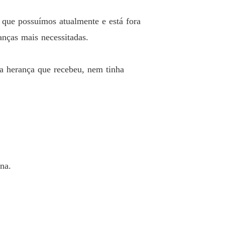
la do CEO
 que possuímos atualmente e está fora
 13 Strange
09/05/2024
anças mais necessitadas.
la do CEO
 14 Você quer ser minha Perla
09/05/2024
la herança que recebeu, nem tinha
la do CEO
 15 Vou lhe mostrar quem eu sou.
09/05/2024
la do CEO
o 16 Um golpe inesperado
09/05/2024
la do CEO
 17 Sem distrações
09/05/2024
na.
la do CEO
o 18 Segurança
09/05/2024
la do CEO