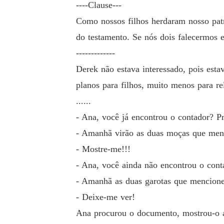
----Clause---
Como nossos filhos herdaram nosso patr
do testamento. Se nós dois falecermos e
-------------
Derek não estava interessado, pois esta
planos para filhos, muito menos para r
......
- Ana, você já encontrou o contador? Pr
- Amanhã virão as duas moças que menci
- Mostre-me!!!
- Ana, você ainda não encontrou o conta
- Amanhã as duas garotas que mencionei
- Deixe-me ver!
Ana procurou o documento, mostrou-o ao