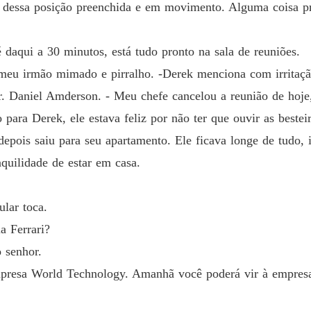
Capítulo
iso dessa posição preenchida e em movimento. Alguma coisa 
A péro
Capítulo
 daqui a 30 minutos, está tudo pronto na sala de reuniões.
meu irmão mimado e pirralho. -Derek menciona com irritação
A péro
Capítul
. Daniel Amderson. - Meu chefe cancelou a reunião de hoje, 
para Derek, ele estava feliz por não ter que ouvir as beste
A péro
 depois saiu para seu apartamento. Ele ficava longe de tudo,
Capítulo
nquilidade de estar em casa.
A péro
Capítul
ular toca.
A péro
a Ferrari?
Capítul
o senhor.
A péro
presa World Technology. Amanhã você poderá vir à empresa
Capítul
A péro