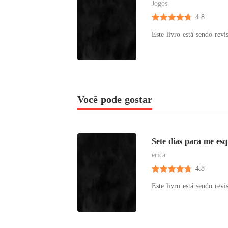
Jogos
4.8
Você pode gostar
Sete dias para me es
erica
4.8