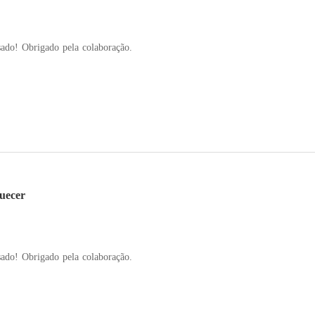
Este livro está sendo revisado! Obrigado pela colaboração.
quecer
Este livro está sendo revisado! Obrigado pela colaboração.