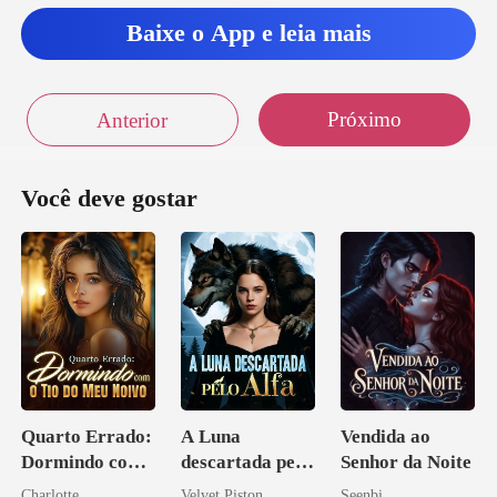
havia dito
Baixe o App e leia mais
Próximo
Anterior
Você deve gostar
Quarto Errado:
A Luna
Vendida ao
Dormindo com
descartada pelo
Senhor da Noite
o Tio do Meu
Alfa
Charlotte
Velvet Piston
Seenbi