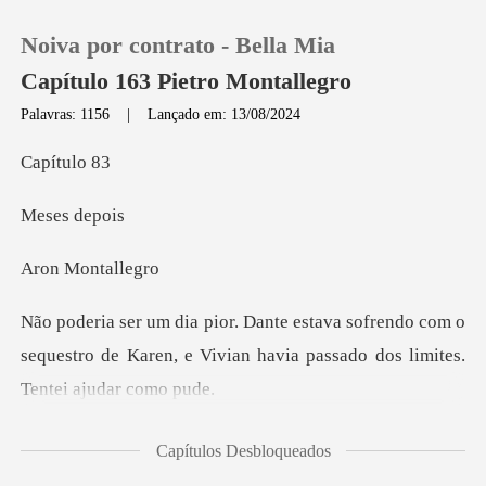
Noiva por contrato - Bella Mia
Capítulo 163 Pietro Montallegro
Palavras: 1156
|
Lançado em: 13/08/2024
0
ítu
s de
Loja
Monta
Histórico
rendo com o
Sair
sequestro de Karen, e Vivian havi
Baixar App
Capítulos Desbloqueados
es de treinamento a noite toda, mas o médico