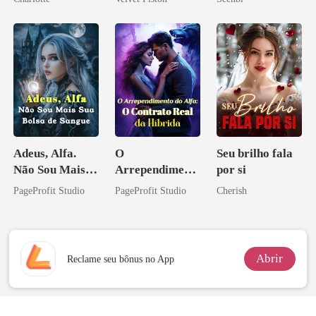
Noivo
Adeus, Alfa.
O
Seu brilho fala
Não Sou Mais
Arrependiment
por si
Sua Bolsa de
o do Alfa: O
PageProfit Studio
PageProfit Studio
Cherish
Sangue
Contrato Real
da Híbrida
Abrir
Reclame seu bônus no App