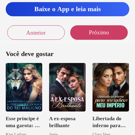
claro que es
Baixe o App e leia mais
Próximo
Anterior
Você deve gostar
Esse príncipe é
A ex-esposa
Libertada do
uma garota: A
brilhante
inferno para
companheira
reivindicar meu
Kiss Leilani
Janie
Clara Voss