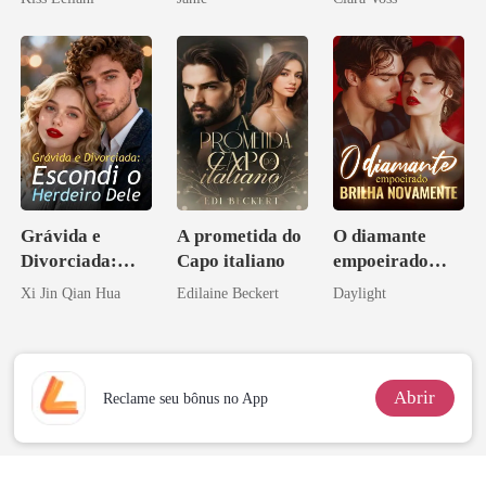
escrava do rei
império
maligno
Grávida e
A prometida do
O diamante
Divorciada:
Capo italiano
empoeirado
Escondi o
brilha
Xi Jin Qian Hua
Edilaine Beckert
Daylight
Herdeiro Dele
novamente
Abrir
Reclame seu bônus no App