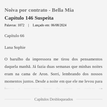
Noiva por contrato - Bella Mia
Capítulo 146 Suspeita
Palavras: 1072
|
Lançado em: 06/08/2024
0
ítu
a S
Loja
Histórico
has noites
eram na cama de Aron. Sorri, lembrando dos nossos
Sair
momentos juntos. Desde a noite e
Baixar App
Capítulos Desbloqueados