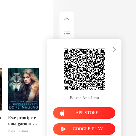
Baixar App Lera
APP STORE
a
Esse príncipe é
uma garota: A
GOOGLE PLAY
companheira
Kiss Leilani
escrava do rei