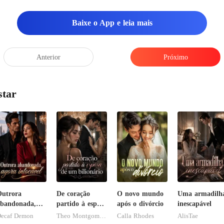
Baixe o App e leia mais
Anterior
Próximo
star
utrora
De coração
O novo mundo
Uma armadilh
bandonada,
partido à esposa
após o divórcio
inescapável
gora intocável
de um
ecaf Demon
Theo Montgomery
Calla Rhodes
AlisTae
bilionário