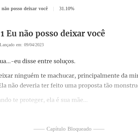
 não posso deixar você
|
31.10%
51 Eu não posso deixar você
Lançado em: 09/04/2023
ua...-eu disse
almente da min
Ela não
do te proteger,
o a
errado, mas foi apenas u
—— Capítulo Bloqueado ——