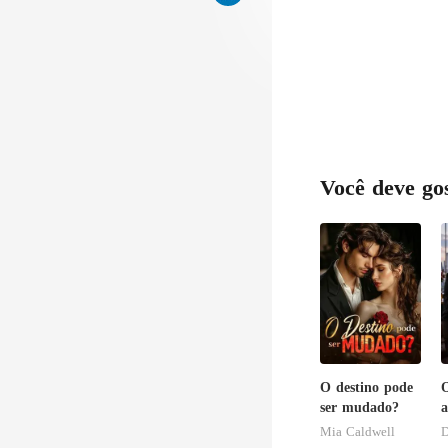
n
Você deve go
O destino pode
O
ser mudado?
a
a
Mia Caldwell
D