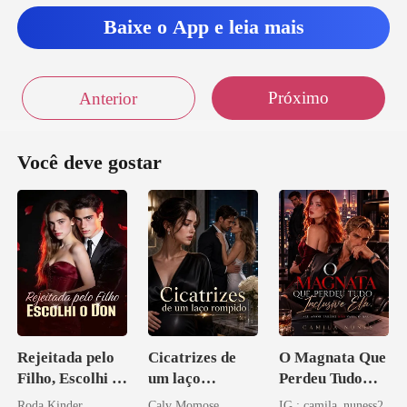
Baixe o App e leia mais
Próximo
Anterior
Você deve gostar
Rejeitada pelo
Cicatrizes de
O Magnata Que
Filho, Escolhi o
um laço
Perdeu Tudo
Don
rompido
Inclusive Ela
Roda Kinder
Calv Momose
IG : camila_nuness2