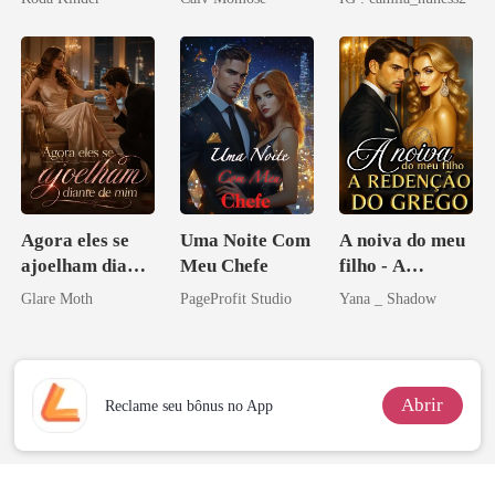
Agora eles se
Uma Noite Com
A noiva do meu
ajoelham diante
Meu Chefe
filho - A
de mim
Redenção do
Glare Moth
PageProfit Studio
Yana _ Shadow
grego
Abrir
Reclame seu bônus no App