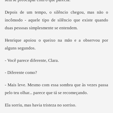
o
incômodo - aquele tipo de silêncio que exis
ixo na mão e a observ
ece difere
erent
a que às vezes passa
pelo teu olh
s havia triste