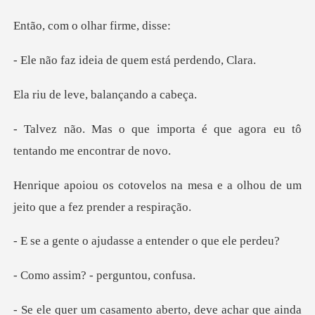
o olhar f
eia de quem está
eve, balança
porta é que agora eu tô
te
a mesa e a olhou de um
jeito q
judasse a entender
m? - pergun