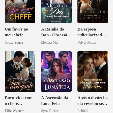
Um favor ao
A Rainha do
Da esposa
meu chefe
Don - Obsessão,
ridicularizada à
Paixão e Sangue
irmã que
Souza Souza
Melissa Mel
Velvet Piston
ninguém ousa
desafiar
Envolvida com
A Ascensão da
Após o divórcio,
o chefe
Luna Feia
ela revelou ser
arrogante
bilionária
Ellie Wynters
Syra Tucker
Rabbit2