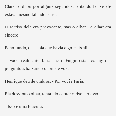
gundos, tentando ler se ele
vocante, mas o olhar..
a sabia que hav
Fingir estar comigo? -
perg
e ombros. - Po
ar, tentando cont
é uma l