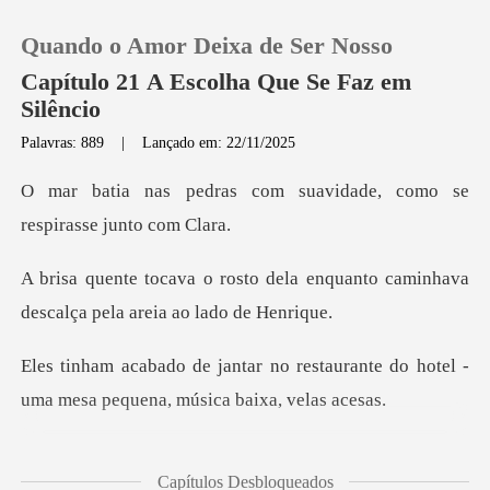
Quando o Amor Deixa de Ser Nosso
Capítulo 21 A Escolha Que Se Faz em
Silêncio
Palavras: 889
|
Lançado em: 22/11/2025
0
om suavidade, como se
Loja
re
ela enquanto caminhava
Histórico
descalça
Sair
restaurante do hotel -
uma mesa p
Baixar App
cia invenção de filme, mas
Capítulos Desbloqueados