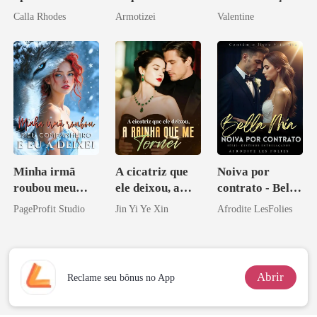
pelo Mafioso
inesperada da
Calla Rhodes
Armotizei
Valentine
Psicopata :
minha ex-
CONTRATO
esposa
DE SANGUE
Minha irmã
A cicatriz que
Noiva por
roubou meu
ele deixou, a
contrato - Bella
companheiro e
rainha que me
Mia
PageProfit Studio
Jin Yi Ye Xin
Afrodite LesFolies
eu a deixei
tornei
Abrir
Reclame seu bônus no App