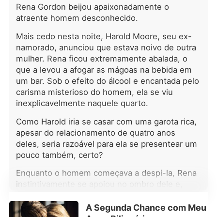
Rena Gordon beijou apaixonadamente o
era um conto de fadas. Por dez anos,
ela suportou a humilhação de não ter
atraente homem desconhecido.
o título de Luna nem marca de
Mais cedo nesta noite, Harold Moore, seu ex-
companheira, apenas lençóis frios e
namorado, anunciou que estava noivo de outra
olhares mais frios ainda. Quando sua
irmã perfeita voltou, na mesma noite
mulher. Rena ficou extremamente abalada, o
em que o Kieran pediu o divórcio, sua
que a levou a afogar as mágoas na bebida em
família ficou feliz em ver seu
um bar. Sob o efeito do álcool e encantada pelo
casamento desfeito. Seraphina não
carisma misterioso do homem, ela se viu
brigou, foi embora em silêncio.
inexplicavelmente naquele quarto.
Contudo, quando o perigo surgiu,
verdades chocantes vieram à tona: ☽
Como Harold iria se casar com uma garota rica,
Aquela noite não foi um acidente; ☽
apesar do relacionamento de quatro anos
Seu "defeito" era, na verdade, um
deles, seria razoável para ela se presentear um
dom raro; ☽ E agora todos os Alfas,
pouco também, certo?
incluindo seu ex-marido, iam lutar
para reivindicá-la. Pena que ela
Enquanto o homem começava a despi-la, Rena
estava cansada de ser controlada.
instintivamente se apoiou no ombro dele e,
*** O rosnado do Kieran reverberou
num momento de confusão, sussurrou:
pelos meus ossos enquanto ele me
"Harold!"
A Segunda Chance com Meu
prendia contra a parede. O calor dele