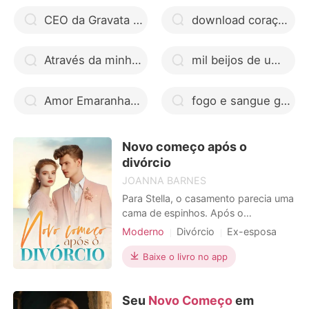
CEO da Gravata Cinza
download coração sombrio estefano livro pdf
Através da minha janela Os irmãos Hidalgo ler online
mil beijos de um garoto google drive
Amor Emaranhado do Destino pdf docero
fogo e sangue google drive
Novo começo após o
divórcio
JOANNA BARNES
Para Stella, o casamento parecia uma
cama de espinhos. Após o
casamento, ela viveu como uma
Moderno
Divórcio
Ex-esposa
escrava miserável por seis anos. Um
CEO
Arrogante / Dominante
dia, Waylon, seu implacável marido,
Baixe o livro no app
disse a ela: "Ayla vai voltar, você tem
que se mudar amanhã." "Vamos nos
Seu
Novo Começo
em
divoriciar", respondeu Stella. Ela saiu