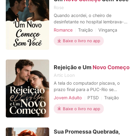
Lucia obteve uma segunda
Rose
Quando acordei, o cheiro de
desinfetante no hospital lembrava-me
da perda que acabara de sofrer. O
Romance
Traição
Vingança
nosso bebé, que esperei com tanto
Gravidez
Divórcio
amor, tinha-se ido. A enfermeira disse
Baixe o livro no app
Triangulo amoroso
que o Leo, o meu marido, estava
preso no trânsito devido às cheias,
mas viria assim que pudesse. Mas as
notícias na TV mostra
Rejeição e Um
Novo Começo
Artic Loon
A tela do computador piscava, o
prazo final para a PUC-Rio se
esgotava, mas meu mouse tremia por
Jovem Adulto
PTSD
Traição
outro motivo: não era mais nosso
Vingança
Local de trabalho
sonho. A foto de Sofia e Camila
Baixe o livro no app
Urbano
sorrindo, antes um tesouro, agora
zombava de mim, um lembrete de
uma amizade que parecia uma
Sua Promessa Quebrada,
mentira. Com um clique abrupto,