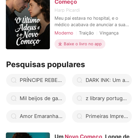
mágoa. Morri. Abri os
Começo
Harp Picardi
Meu pai estava no hospital, e o
médico acabava de anunciar a sua
morte. A minha barriga de três meses
Moderno
Traição
Vingança
tremeu, o meu mundo desabou.
Gravidez
Divórcio
Liguei para o meu marido, Miguel, o
Baixe o livro no app
Heroína incrível
melhor cardiologista da cidade, mas
ele não atendeu as minhas chamadas
Pesquisas populares
desesperadas. Desesperada, fui
encontrá-lo no corredor e vi
PRÍNCIPE REBELDE
DARK INK: Um amor tatuado na pele
Mil beijos de garoto livro completo
z library portugues
Amor Emaranhado do Destino google drive
Primeiras Impressões
Um
Novo Começo
, Longe de