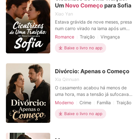
tanto desprezáv
Um
Novo Começo
para Sofia
Xiao Yan
Estava grávida de nove meses, presa
num carro virado na lama após um
deslizamento de terra, a lutar
Romance
Traição
Vingança
desesperadamente pela vida do meu
Gravidez
Divórcio
Urbano
filho. Quando a polícia me encontrou,
Baixe o livro no app
a minha última imagem foi o bebé ser
arrancado de mim por uma cesariana
de emergência, antes de tudo
Divórcio: Apenas o Começo
escurecer. Ao acordar, to
Xia Qinnuan
O casamento acabou há menos de
uma hora, mas a tensão já sufocava o
ar na suíte presidencial. Diante dos
Moderno
Crime
Família
Traição
meus olhos, na tela de um tablet, um
Vingança
Divórcio
número absurdo: duzentos e
Baixe o livro no app
cinquenta mil reais, uma conta extra
que transformava o sonho em
pesadelo. Minha sogra, Maria da