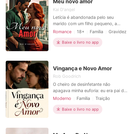
Graça, com um sorriso venenoso,
Meu novo amor
Kai D'angel
Letícia é abandonada pelo seu
marido com um filho pequeno, a
mesma sofre para criar seu filho
Romance
18+
Família
Gravidez
sozinha. Apesar de todas as
Amor a primeira vista
CEO
dificuldades, ela está se saindo bem.
Baixe o livro no app
Playboy
Encantador
Mágico
Letícia acaba conhecendo Lucas, um
Paixão / Erótica
cara carinhoso, romântico e
atencioso. A atração é inevitável e
Arrogante / Dominante
eles começam a se envolver. O que
Vingança e Novo Amor
será
Rob Goodrich
O cheiro de desinfetante não
apagava minha euforia: eu era pai de
gêmeos. Mas a alegria virou terror
Moderno
Família
Traição
quando o médico me disse: "Senhor
Vingança
Gravidez
Divórcio
Ricardo, um dos bebês não é seu
Baixe o livro no app
filho." Minha mãe desmaiou ao meu
lado, enquanto a notícia da traição
de Ana, e de seu amante, Fernando,