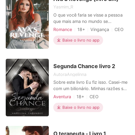
Yasmim_R
O que você faria se visse a pessoa
que mais ama no mundo se
destruindo e se arruinando por um
Romance
18+
Vingança
CEO
amor? Ava Smith é uma mulher com
Charmoso
Paixão / Erótica
uma beleza fora dos padrões da
Baixe o livro no app
sociedade, linda, extremamente sexy
e muito segura de si, mas nem
sempre foi assim, ela teve uma
infância difícil ao ver o corpo da irmã
Segunda Chance livro 2
sem
AutoraAngelinna
Sobre este livro Eu fiz isso. Casei-me
com um bilionário. Minhas razões são
minhas, mas a última coisa que eu
Aventura
18+
CEO
esperava era me sentir sua
Paixão / Erótica
propriedade. Eu posso ter tomado os
Baixe o livro no app
Arrogante / Dominante
votos, mas eu ainda estou
determinada a ser eu. Agora suas
regras estão assumindo o meu
mundo, mas eu não sou o tipo de g
O terapeuta - Livro 1