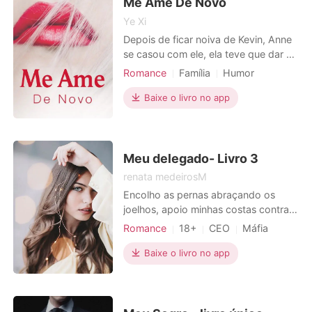
estraçalhava meu mundo. P
Me Ame De Novo
Ye Xi
Depois de ficar noiva de Kevin, Anne
se casou com ele, ela teve que dar à
luz seu filho dentro de um ano, se
Romance
Família
Humor
isso não acontecesse, ela não
Moderno
Estatuto social
receberia nada. Durante o
Baixe o livro no app
Divórcio
Ex-esposa
CEO
casamento, ela recebeu nada além de
Inteligente
Teimoso
humilhações constantes, fazendo ela
cansada e impaciente, ela queria
desistir. No dia do acidente
Meu delegado- Livro 3
renata medeirosM
Encolho as pernas abraçando os
joelhos, apoio minhas costas contra o
azulejo frio da parede. Fecho os
Romance
18+
CEO
Máfia
olhos sentindo a ardência das
Paixão / Erótica
lágrimas que descem por meu rosto.
Baixe o livro no app
Só peço que pare, por favor. Mais,
socos na porta me fazem pular
assustada, amedrontada. - Por favor,
por favor, pare Spencer - implo