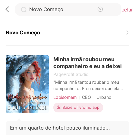
Cancelar
Novo Começo
0
Minha irmã roubou meu
Loja
companheiro e eu a deixei
PageProfit Studio
Histórico
"Minha irmã tentou roubar o meu
companheiro. E eu deixei que ela
ficasse com ele." Nascida sem uma
Sair
Lobisomem
CEO
Urbano
loba, Seraphina era a vergonha da
sua Alcateia. Até que, em uma noite
Baixe o livro no app
de bebedeira, engravidou e casou-se
Baixar App
com Kieran, o impiedoso Alfa que
nunca a quis. Mas o casamento
Em um quarto de hotel pouco iluminado...
deles, que durou uma década, não