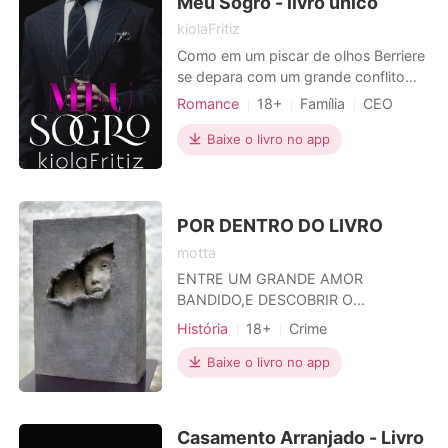
Meu Sogro - livro único
kiolaFritiz
Como em um piscar de olhos Berriere
se depara com um grande conflito
quando percebe que o conceito de
Romance
18+
Família
CEO
casamento sólido que acreditava ter
Medrosa
Paixão / Erótica
conquistado, na verdade, nunca
Baixe o livro no app
existiu de fato e viu tudo se
desfazendo rapidamente como
fumaça. Após a perda do seu marido
descobriu que a vida que teve ao seu
POR DENTRO DO LIVRO
l
motta
ENTRE UM GRANDE AMOR
BANDIDO,E DESCOBRIR O
MISTERIOSO DESAPARECIMENTO
História
18+
Crime
DE SEU IRMÃO,ELA PREFERIU O
MISTERIO .
Baixe o livro no app
Casamento Arranjado - Livro