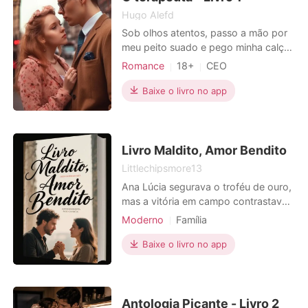
Hugo Alefd
Sob olhos atentos, passo a mão por
meu peito suado e pego minha calça
no chão. Mantenho- me de costas
Romance
18+
CEO
para a mulher que me encara,
Paixão / Erótica
sentada, ofegante e provavelmente
Baixe o livro no app
dolorida entre as pernas. Visto a
calça, totalmente indiferente aos
pensamentos dela que são visíveis
em seu olhar. Essa é a parte
Livro Maldito, Amor Bendito
Littlechipsmore13
Ana Lúcia segurava o troféu de ouro,
mas a vitória em campo contrastava
com o ar pesado de sua casa. Ali, sua
Moderno
Família
família e o rico Carlos Eduardo a
Casamento arranjado
Traição
confrontavam. "Case-se comigo", ele
Baixe o livro no app
Heroína
1V1
propôs, enquanto os pensamentos
de sua mãe, pai e irmão invadiam sua
mente: um casamento para tirá-la do
futebol e "pr
Antologia Picante - Livro 2