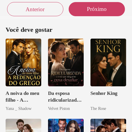
Próximo
Anterior
Você deve gostar
A noiva do meu
Da esposa
Senhor King
filho - A
ridicularizada à
Redenção do
irmã que
Yana _ Shadow
Velvet Piston
The Rose
grego
ninguém ousa
desafiar