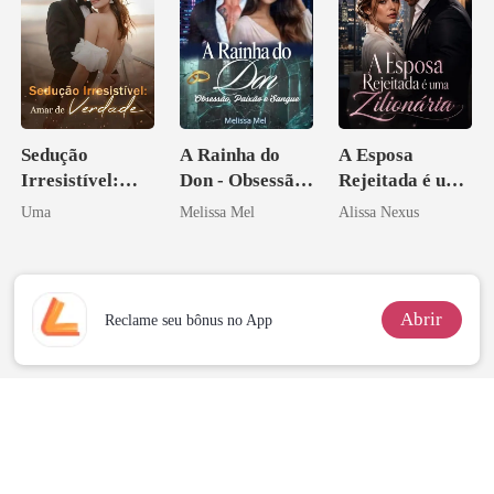
Sedução
A Rainha do
A Esposa
Irresistível:
Don - Obsessão,
Rejeitada é uma
Amar de
Paixão e Sangue
Zilionária
Uma
Melissa Mel
Alissa Nexus
Verdade
Abrir
Reclame seu bônus no App