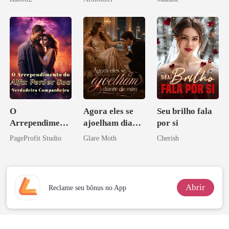
Psicopata :
CONTRATO
DE SANGUE
O
Agora eles se
Seu brilho fala
Arrependiment
ajoelham diante
por si
o do Alfa:
de mim
PageProfit Studio
Glare Moth
Cherish
Perder Sua
Verdadeira
Companheira
Abrir
Reclame seu bônus no App