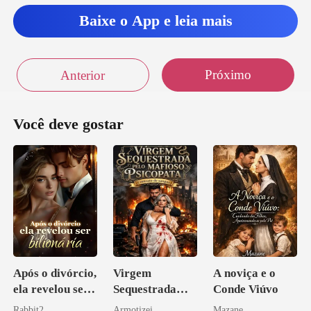
Baixe o App e leia mais
Próximo
Anterior
Você deve gostar
Após o divórcio,
Virgem
A noviça e o
ela revelou ser
Sequestrada
Conde Viúvo
bilionária
pelo Mafioso
Rabbit2
Armotizei
Mazane