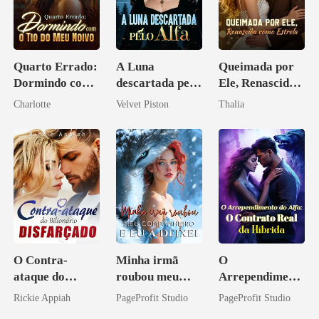
Quarto Errado:
A Luna
Queimada por
Dormindo com
descartada pelo
Ele, Renascida
o Tio do Meu
Alfa
como Estrela
Charlotte
Velvet Piston
Thalia
Noivo
O Contra-
Minha irmã
O
ataque do
roubou meu
Arrependiment
Bilionário
companheiro e
o do Alfa: O
Rickie Appiah
PageProfit Studio
PageProfit Studio
Disfarçado
eu a deixei
Contrato Real