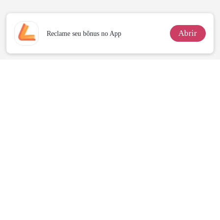
da Híbrida
Abrir
Reclame seu bônus no App