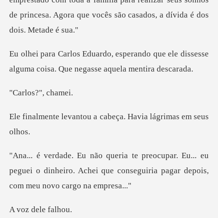
ndo que ele dissesse
alguma coisa. Q
s?", c
ou a cabeça. Havia lá
u... eu
peguei o dinheiro. Achei que conseguiria
dele f