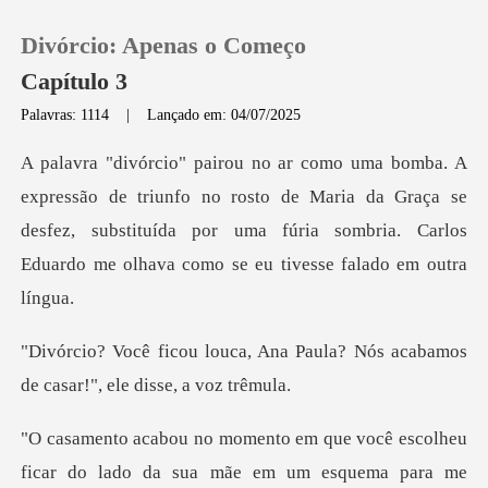
Divórcio: Apenas o Começo
Capítulo 3
Palavras: 1114
|
Lançado em: 04/07/2025
0
o no rosto de Maria da Graça se
Loja
desfez, substituída por uma fúria sombr
Histórico
Sair
na Paula? Nós acabamos
de casa
Baixar App
escolheu
ficar do lado da sua mãe em um esq