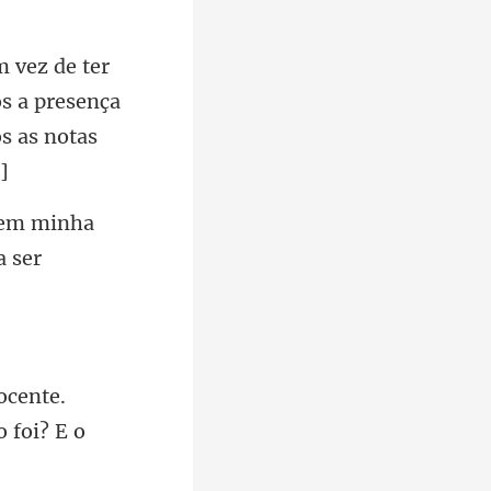
s a presença
 em minha
.
o fo