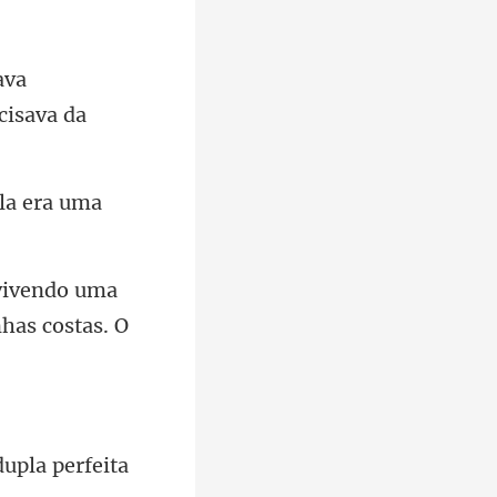
ava
ela
do uma