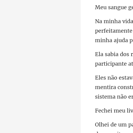
angue
perfeitamente
mentira const
i