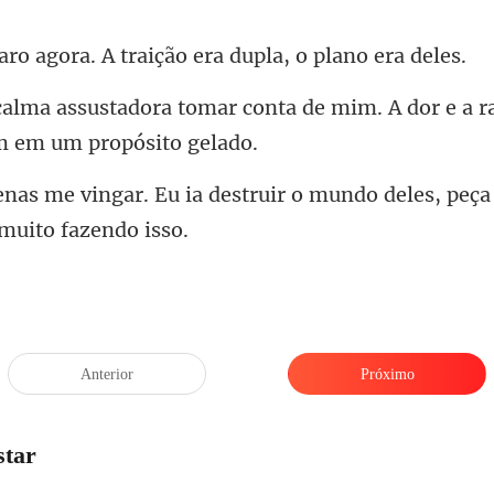
ra. A traição era dup
r conta de mim. A dor e a r
struir o mundo deles, peça
Anterior
Próximo
star