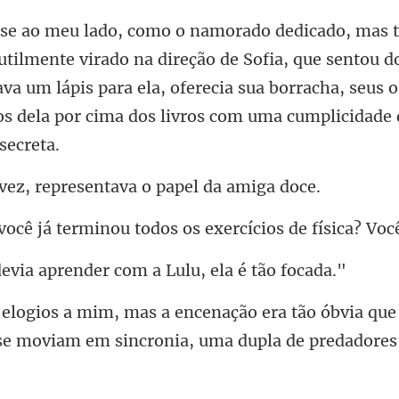
direção de Sofia, que sentou d
va um lápis para ela, oferecia sua borrach
, representava o p
inou todos os exercícios d
aprender com a Lulu
óbvia que
s se moviam em s