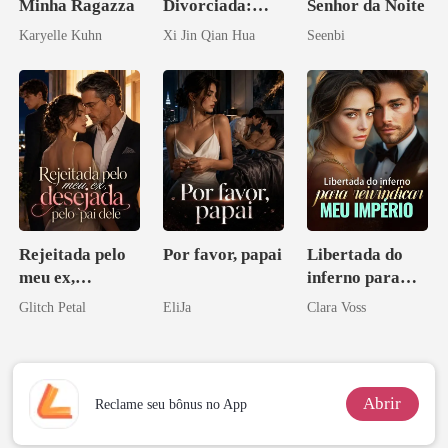
Minha Ragazza
Divorciada:
Senhor da Noite
Escondi o
Karyelle Kuhn
Xi Jin Qian Hua
Seenbi
Herdeiro Dele
Rejeitada pelo
Por favor, papai
Libertada do
meu ex,
inferno para
desejada pelo
reivindicar meu
Glitch Petal
EliJa
Clara Voss
pai dele
império
Abrir
Reclame seu bônus no App