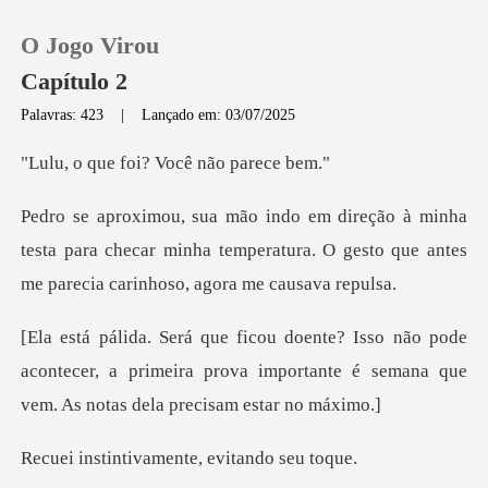
O Jogo Virou
Capítulo 2
Palavras: 423
|
Lançado em: 03/07/2025
0
foi? Você não
Loja
testa para checar minha temperatura. O gesto que a
Histórico
pode
Sair
acontecer, a primeira prova importante é seman
Baixar App
ivamente, evit