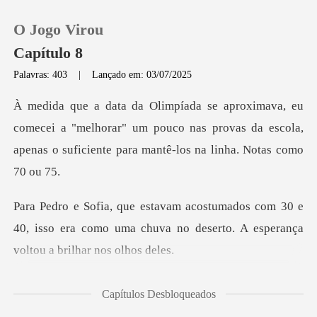
O Jogo Virou
Capítulo 8
Palavras: 403
|
Lançado em: 03/07/2025
0
ei a "melhorar" um pouco nas provas da escola,
Loja
apenas o
Histórico
m 30 e
Sair
40, isso era como uma chuva no deserto.
Baixar App
ndo, Sofia? E
Capítulos Desbloqueados