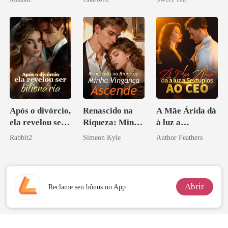
Noivo
misteriosa
Após o divórcio,
Renascido na
A Mãe Árida dá
ela revelou ser
Riqueza: Minha
à luz a
bilionária
Vingança
Sextuplos ao
Rabbit2
Simeon Kyle
Author Feathers
Ascende
CEO
Abrir
Reclame seu bônus no App