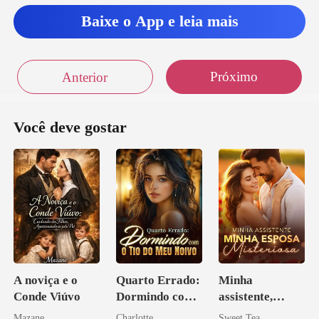
Baixe o App e leia mais
Próximo
Anterior
Você deve gostar
A noviça e o
Quarto Errado:
Minha
Conde Viúvo
Dormindo com
assistente,
o Tio do Meu
minha esposa
Mazane
Charlotte
Sweet Tea