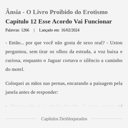
Ânsia - O Livro Proibido do Erotismo
Capítulo 12 Esse Acordo Vai Funcionar
Palavras: 1266
|
Lançado em: 16/02/2024
0
guntou, sem tirar os olhos da estrada, a voz baixa e
Loja
curios
Histórico
, encarando a paisagem pela
Sair
E mais, posso até
Baixar App
funcionar c
Capítulos Desbloqueados