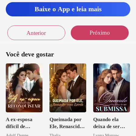
Baixe o App e leia mais
Próximo
Anterior
Você deve gostar
A ex-esposa
Queimada por
Quando ela
difícil de
Ele, Renascida
deixa de ser
reconquistar
como Estrela
submissa
Adolf Dunne
Thalia
Lynna Morrow