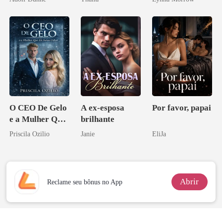
O CEO De Gelo
A ex-esposa
Por favor, papai
e a Mulher Que
brilhante
Ele Jurou Odiar
Priscila Ozilio
Janie
EliJa
Abrir
Reclame seu bônus no App