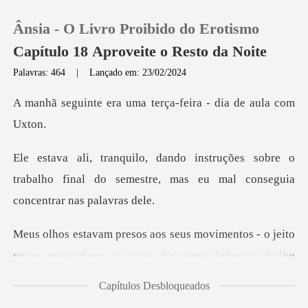
Ânsia - O Livro Proibido do Erotismo
Capítulo 18 Aproveite o Resto da Noite
Palavras: 464
|
Lançado em: 23/02/2024
0
uma terça-feira - d
Loja
sobre o
trabalho final do semestre, mas eu
Histórico
Sair
ntos - o jeito
como gesticulava, a curva
Baixar App
Capítulos Desbloqueados