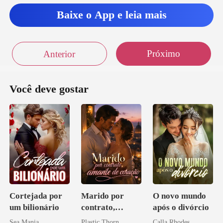
do isso on
Baixe o App e leia mais
Próximo
Anterior
Você deve gostar
Cortejada por
Marido por
O novo mundo
um bilionário
contrato,
após o divórcio
amante de
Sea Mania
Plastic Thorn
Calla Rhodes