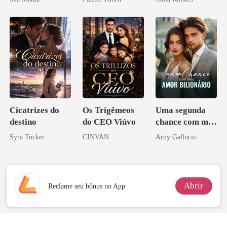
coração
Cicatrizes do
Os Trigêmeos
Uma segunda
destino
do CEO Viúvo
chance com meu
amor bilionário
Syra Tucker
CINVAN
Arny Gallucio
Abrir
Reclame seu bônus no App