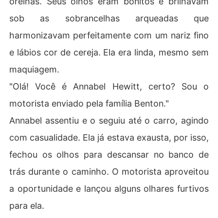
orelhas. Seus olhos eram bonitos e brilhavam
a!"

sob as sobrancelhas arqueadas que
No entanto, muitas pessoas ainda pensavam que Ruper
harmonizavam perfeitamente com um nariz fino
t não a amava. Até que um dia, Rupert silenciou a todos
e lábios cor de cereja. Ela era linda, mesmo sem
 com sua declaração: "Estou muito apaixonado pela min
ha linda noiva, vamos nos casar em breve."

maquiagem.
"Olá! Você é Annabel Hewitt, certo? Sou o
Duas perguntas pairavam na mente de todos: "Por que
 a garota escondeu sua identidade? E por que Rupert d
motorista enviado pela família Benton."
e repente se apaixonou por ela?"
Annabel assentiu e o seguiu até o carro, agindo
com casualidade. Ela já estava exausta, por isso,
fechou os olhos para descansar no banco de
trás durante o caminho. O motorista aproveitou
a oportunidade e lançou alguns olhares furtivos
para ela.