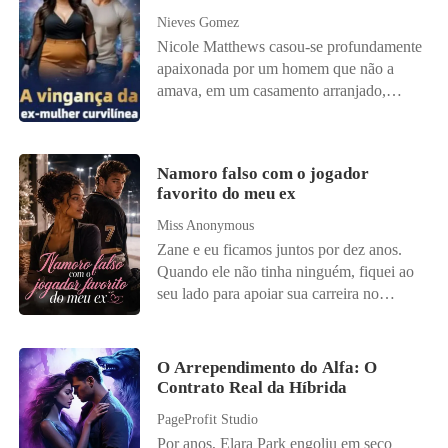
Nieves Gomez
Nicole Matthews casou-se profundamente
apaixonada por um homem que não a
amava, em um casamento arranjado,
mantendo a esperança de que algum dia
ele acabaria se apaixonando por ela. No
entanto, isso nunca aconteceu, ele apenas
Namoro falso com o jogador
a desprezava, chamando-a de gorda e
favorito do meu ex
manipuladora. Após dois anos de um
casamento árido e distante, Walter
Miss Anonymous
Gibson, o marido de Nicole, pediu o
Zane e eu ficamos juntos por dez anos.
divórcio da maneira mais degradante.
Quando ele não tinha ninguém, fiquei ao
Sentindo-se humilhada, Nicole aceita o
seu lado para apoiar sua carreira no
plano de sua amiga Brenda, que sugere
hóquei, acreditando que, no final de todas
dar uma lição ao seu futuro ex-marido,
as nossas lutas, eu seria sua esposa.
usando outro homem para mostrar a
Porém, depois de seis anos de namoro e
O Arrependimento do Alfa: O
Walter que a mulher que ele desprezava e
quatro anos como sua noiva, ele não só
Contrato Real da Híbrida
chamava de gorda podia ser desejada por
me deixou, como também, sete meses
PageProfit Studio
outro. * Patrick Collins sofreu uma
depois, me enviou um convite... para seu
decepção amorosa após outra, todas as
Por anos, Elara Park engoliu em seco
casamento! Como se isso não bastasse, o