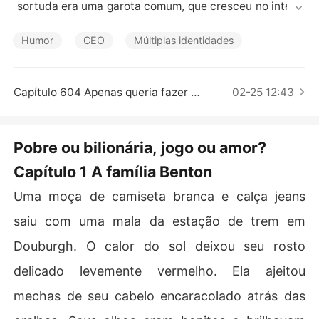
Contos Curtos
 sortuda era uma garota comum, que cresceu no interio
r e não tinha nada em seu nome.

Humor
CEO
Múltiplas identidades
Uma noite, ela apareceu em um banquete, surpreenden
do todos os presentes.

Capítulo 604 Apenas queria fazer uma brincadeira,
02-25 12:43
"Meu Deus, ela é tão linda!"

Todos os homens a olhavam com entusiasmo e todas as 
Pobre ou bilionária, jogo ou amor?
mulheres a observavam com ciúmes. O que eles não sa
Capítulo 1 A família Benton
biam era que essa suposta garota comum era na verda
de a herdeira de uma família bilionária.

Uma moça de camiseta branca e calça jeans
Pouco tempo depois, seus segredos foram revelados u
saiu com uma mala da estação de trem em
m após o outro e as elites não paravam de falar dela.

Douburgh. O calor do sol deixou seu rosto
"Meu Deus! Então seu pai é o homem mais rico do mund
delicado levemente vermelho. Ela ajeitou
o?"

mechas de seu cabelo encaracolado atrás das
"Uau! Ela também é aquela excelente estilista misterios