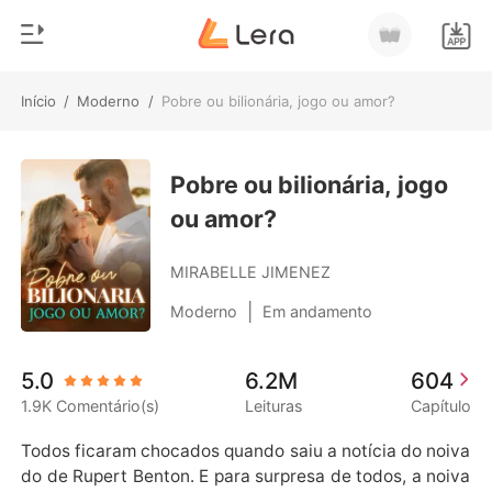
Início
/
Moderno
/
Pobre ou bilionária, jogo ou amor?
0
Início
Loja
Pobre ou bilionária, jogo
Gênero
ou amor?
Moderno
Histórico
Lobisomem
MIRABELLE JIMENEZ
Sair
Contos
|
Moderno
Em andamento
Romance
Baixar App
5.0
6.2M
604
Bilionários
1.9K Comentário(s)
Leituras
Capítulo
Ranking
Todos ficaram chocados quando saiu a notícia do noiva
do de Rupert Benton. E para surpresa de todos, a noiva