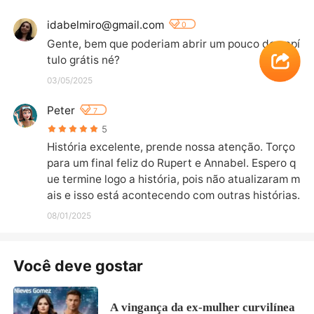
idabelmiro@gmail.com
0
Gente, bem que poderiam abrir um pouco de capí
tulo grátis né?
03/05/2025
Peter
7
5
História excelente, prende nossa atenção. Torço 
para um final feliz do Rupert e Annabel. Espero q
ue termine logo a história, pois não atualizaram m
ais e isso está acontecendo com outras histórias.
08/01/2025
Você deve gostar
A vingança da ex-mulher curvilínea