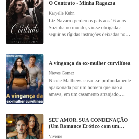
O Contrato - Minha Ragazza
Karyelle Kuhn
Liz Navarro perdeu os pais aos 16 anos.
Sozinha no mundo, viu-se obrigada a
seguir as rígidas instruções deixadas no
testamento de seu pai. Aos 18, foi forçada
a se casar com um homem que nunca
tinha visto: seu próprio tutor. A condição?
Permanecer casada até os 25 anos,
A vingança da ex-mulher curvilínea
formar-se em Direito e só então assumir o
Nieves Gomez
império da família. Criada em uma
Nicole Matthews casou-se profundamente
redoma, cercada por regras com as quais
apaixonada por um homem que não a
nunca concordou, Liz levava uma vida
amava, em um casamento arranjado,
monótona, sem sonhos, sem aventuras.
mantendo a esperança de que algum dia
Até que, certo dia, cruzou o olhar com o
ele acabaria se apaixonando por ela. No
novo professor de Direito Penal. Henry
entanto, isso nunca aconteceu, ele apenas
McNight era tudo o que ela considerava
SEU AMOR, SUA CONDENAÇÃO
a desprezava, chamando-a de gorda e
perigoso: charmoso, atlético, inteligente.
(Um Romance Erótico com um
manipuladora. Após dois anos de um
Um homem mais velho que despertava
Bilionário)
casamento árido e distante, Walter
Viviene
nela sentimentos até então desconhecidos.