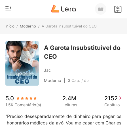
Início
/
Moderno
/
A Garota Insubstituível do CEO
0
Início
Loja
A Garota Insubstituível do
Gênero
CEO
Moderno
Histórico
Lobisomem
Jac
Sair
Contos
|
Moderno
3
Cap. / dia
Romance
Baixar App
5.0
2.4M
2152
Bilionários
1.5K Comentário(s)
Leituras
Capítulo
Ranking
"Preciso desesperadamente de dinheiro para pagar os
 honorários médicos da avó. Vou me casar com Charles