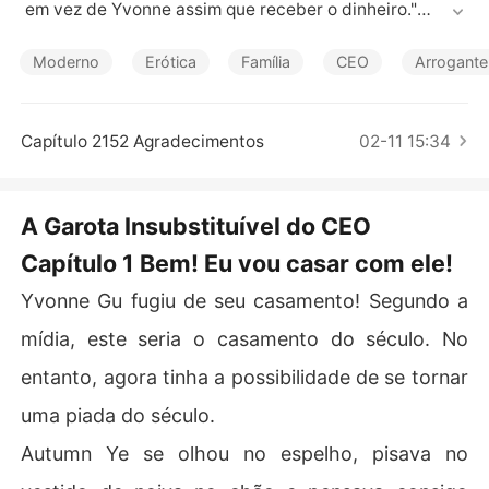
Contos Curtos
 em vez de Yvonne assim que receber o dinheiro."

Quando sua irmã Yvonne fugiu do casamento, Autumn f
Moderno
Erótica
Família
CEO
Arrogante
oi forçada a fingir ser Yvonne e se casar com Charles. S
eu único desejo era se divorciar depois de um ano. Cha
rles é rico e poderoso. O nome dele era conhecido entr
Capítulo 2152 Agradecimentos
02-11 15:34
e muitas mulheres. Ele tinha namoradas diferentes para 
cada dia do ano. Nenhum dos dois esperavam de se ap
aixonar um por outro.
A Garota Insubstituível do CEO
Capítulo 1 Bem! Eu vou casar com ele!
Yvonne Gu fugiu de seu casamento! Segundo a
mídia, este seria o casamento do século. No
entanto, agora tinha a possibilidade de se tornar
uma piada do século.
Autumn Ye se olhou no espelho, pisava no