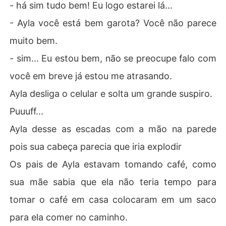
so lado.

- há sim tudo bem! Eu logo estarei lá...
- Eu já providenciei tudo que será preciso para sua viag
- Ayla você está bem garota? Você não parece
em agora vá..

muito bem.
com voz amarga e desgosto no olhar Will responde.

- sim... Eu estou bem, não se preocupe falo com
- Sim, meu senhor. 

você em breve já estou me atrasando.
Ayla desliga o celular e solta um grande suspiro.
Dois dias depois...

Puuuff...
Ayla desse as escadas com a mão na parede
- aaaah diz Will, nunca imaginaria que estaria aqui de n
ovo... E dessa vez... Eu não posso tenho como engana-l
pois sua cabeça parecia que iria explodir
o de novo...
Os pais de Ayla estavam tomando café, como
sua mãe sabia que ela não teria tempo para
tomar o café em casa colocaram em um saco
para ela comer no caminho.