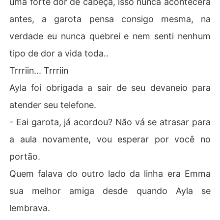
uma forte dor de cabeça, isso nunca acontecerá
Will carts 20 anos, o play boy descolado porém cheio d
antes, a garota pensa consigo mesma, na
e segredos...

verdade eu nunca quebrei e nem senti nenhum
Pai de Will, Valeryus.

tipo de dor a vida toda..
- Will?! Seu moleque vá para Tokyo, achamos a garota t
raga ela ilesa.

Trrriin... Trrriin
Ayla foi obrigada a sair de seu devaneio para
- Pai o senhor sabe que eu não vou fazer parte disso, d
eixe-a em paz... O senhor quer começar outra guerra e
atender seu telefone.
m busca de poder?! 

- Eai garota, já acordou? Não vá se atrasar para
Ao ouvir seu filho impertinente uma grande raiva se for
a aula novamente, vou esperar por você no
ma no peito de Valeryus e ele dispara..

portão.
- CALADO, seu moleque ingrato já está na hora de segui
Quem falava do outro lado da linha era Emma
r o objetivo pelo qual você veio a esse mundo, por um m
sua melhor amiga desde quando Ayla se
otivo e somente por ele. Os poderes dela iram desperta
r em breve e quando despertar, há e quando despertar
lembrava.
 tudo estará pronto e com a sua ajuda ela estará do nos