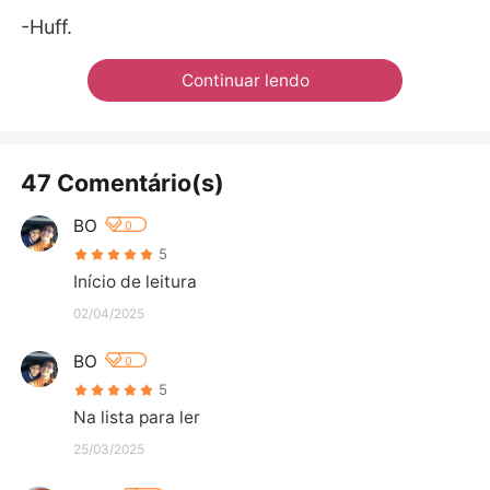
-Huff.
Continuar lendo
47 Comentário(s)
BO
0
5
Início de leitura
02/04/2025
BO
0
5
Na lista para ler
25/03/2025