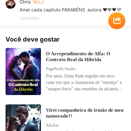
Chris
0
Amei cada capítulo PARABÉNS  autora ❤️💙🖤💜
13/04/2024
Você deve gostar
O Arrependimento do Alfa: O
Contrato Real da Híbrida
PageProfit Studio
Por anos, Elara Park engoliu em seco
cada vez que a chamavam de "mestiça" e
"sangue fraco" nas reuniões da alcateia.
Híbrida, vulnerável e apaixonada,
acreditou nas promessas doces de Zack
Blackwood. Então ele a rejeitou - minutos
Virei companheira do irmão de meu
depois de tomar o que queria dela. Antes
namorado?!
que ela conseguisse respirar através da
AlisTae
dor que a partiu por dentro, as notícias já