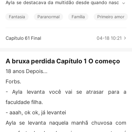
Contos Curtos
Ayla se destacava da multidão desde quando nascera
 pois ela veio ao mundo com os cabelos negros como a
 noite e os olhos azuis como o céu, no entanto as ponta
Fantasia
Paranormal
Família
Primeiro amor
s finas e sedosas de seu cabelo eram brancas como a n
eve.

Capítulo 61 Final
04-18 10:21
Tokyo, 2023

A bruxa perdida Capítulo 1 O começo
18 anos se passaram e seu cabelo continua igual, a gar
ota sabia que tinha nascido assim pois havia muitas fot
18 anos Depois...
os, e além disso nenhuma tinta conseguiu cobrir o banc
Forbs.
o de suas pontas por mais que ela tentasse. Então ela a
ceiro que assim nascera e assim iria permanecer por ma
- Ayla levanta você vai se atrasar para a
is estranho que parecesse. 

faculdade filha.
- aaah, ok ok, já levantei
Boston, EUA 2023

Ayla se levanta naquela manhã chuvosa com