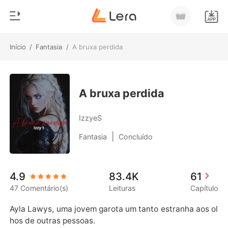
Início
/
Fantasia
/
A bruxa perdida
0
Início
Loja
Gênero
A bruxa perdida
Moderno
Histórico
IzzyeS
Lobisomem
|
Fantasia
Concluído
Sair
Contos
Romance
Baixar App
4.9
83.4K
61
Bilionários
47 Comentário(s)
Leituras
Capítulo
Ranking
Ayla Lawys, uma jovem garota um tanto estranha aos ol
hos de outras pessoas.
