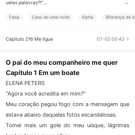
Contos Curtos
uelas palavras?!"

"Se você quer dizer que estou completamente obcecad
Falsa
Caso de uma noite
Alpha
Biferença de i
o por você, que vou te foder tão forte que você não sen
tirá mais nada por outros pênis? Que arruinei seu casa
mento com meu filho? Ou... que você nunca vai se livrar 
Capítulo 216 Me ligue
07-02 00:42
de mim?"

"Vince, por favor...!" Meus gritos obscenos foram abafa
O pai do meu companheiro me quer
dos pela sua mão grande sobre minha boca. 

Capítulo 1 Em um boate
Ele penetrou mais fundo, me levando às lágrimas e grito
ELENA PETERS
s, enquanto eu implorava para que ele parasse, com me
do de sermos pegos. 

"Agora você acredita em mim?"
Meu coração pegou fogo com a mensagem que
***

estava abaixo daquelas fotos escandalosas.
Tive uma noite com ele, o pai do meu companheiro. Eu n
Tomei mais um gole do meu uísque, lágrimas
ão deveria ter feito isso, mas estava tão amargurada, já 
que meu companheiro estava dormindo com minha mei