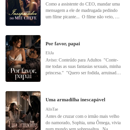
Como a assistente do CEO, mandar uma
mensagem a ele de madrugada pedindo
um filme picante... O filme não veio, mas
o CEO apareceu à porta: "Não tenho o
filme, mas posso dar uma demonstração
prática." Após uma noite de intimidade,
Bethany já se preparava para ser
Por favor, papai
demitida, mas então... "Considere casar-
EliJa
se comigo." "Senhor Bates, você não
Aviso: Conteúdo para Adultos "Conte-
está brincando, né?!"
me todas as suas fantasias sexuais, minha
princesa." "Quero ser fodida, arruinada,
sufocada e marcada até me tornar um
caos de gemidos e lágrimas sem controle
sobre os lençóis, papai." O mundo de
Grace desmoronou na noite em que
Uma armadilha inescapável
descobriu que seu noivo era gay.
AlisTae
Embriagada, devastada e desesperada
Antes de cruzar com o irmão mais velho
para esquecer, ela entrou no quarto de
do namorado, Sophia, uma Ômega, vivia
hotel errado e foi parar nos braços de
num mundo sem sobressaltos. Na