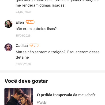
me renderam ótimas risadas.
24/07/2026
Ellen
0
não eram cabelos lisos?
15/06/2026
Cadica
0
Mates não sentem a traição?! Esqueceram desse 
detalhe
09/06/2026
Você deve gostar
O pedido inesperado do meu chefe
Weeble