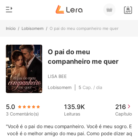
Início
/
Lobisomem
/
O pai do meu companheiro me quer
0
Início
Loja
O pai do meu
Gênero
companheiro me quer
Moderno
Histórico
Lobisomem
LISA BEE
Sair
Contos
|
Lobisomem
5
Cap. / dia
Romance
Baixar App
5.0
135.9K
216
Bilionários
3 Comentário(s)
Leituras
Capítulo
Ranking
"Você é o pai do meu companheiro. Você é meu sogro. E
 você é o melhor amigo do meu pai. Como pode dizer aq