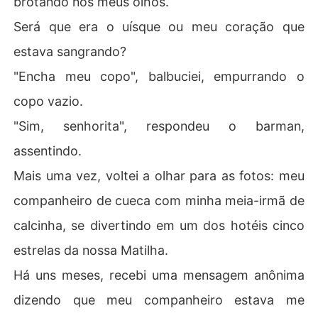
brotando nos meus olhos.
a-irmã. 

Será que era o uísque ou meu coração que
Aquela noite marcou o início da sua obsessão insana, e
estava sangrando?
 então percebi que ele não era o sogro sensato e calmo
"Encha meu copo", balbuciei, empurrando o
 que sempre pensei que fosse. 

copo vazio.
Por trás daquela máscara, havia um homem obsessivo,
"Sim, senhorita", respondeu o barman,
 manipulador e controlador que jurou nunca me deixar ir 
e faria qualquer coisa para me manter, inclusive arruina
assentindo.
r minha vida. 

Mais uma vez, voltei a olhar para as fotos: meu
Agora, eu estava presa nesse relacionamento erótico cl
companheiro de cueca com minha meia-irmã de
andestino, me vendo mais viciada nele a cada dia. 

calcinha, se divertindo em um dos hotéis cinco
O que eu deveria fazer para me libertar desse vínculo e
estrelas da nossa Matilha.
rótico, mas tóxico, que compartilhávamos?
Há uns meses, recebi uma mensagem anônima
dizendo que meu companheiro estava me