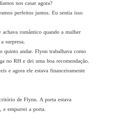
díamos nos casar agora?
POSTA DE VALENTIM
amos perfeitos juntos. Eu sentia isso
lo 13 013 O BAILE DE CARIDADE
15/05/2026
ue achava romântico quando a mulher
POSTA DE VALENTIM
o 14 014
15/05/2026
 a surpresa.
mo quinto andar. Flynn trabalhava como
POSTA DE VALENTIM
o 15 015
15/05/2026
miga no RH e dei uma boa recomendação.
eis e agora ele estava financeiramente
POSTA DE VALENTIM
o 16 016
15/05/2026
POSTA DE VALENTIM
o 17 017
15/05/2026
ritório de Flynn. A porta estava
, e empurrei a porta.
POSTA DE VALENTIM
lo 18 018 UMA PROPOSTA
15/05/2026
POSTA DE VALENTIM