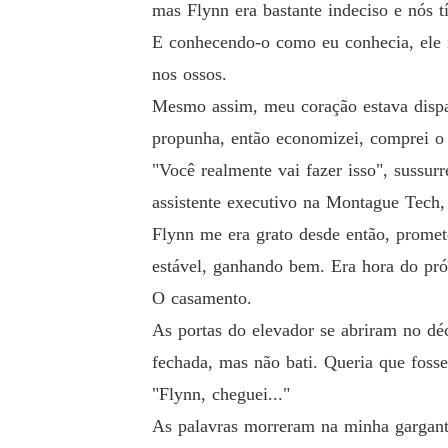
mas Flynn era bastante indeciso e nós 
E conhecendo-o como eu conhecia, ele ir
nos ossos.
Mesmo assim, meu coração estava dispa
propunha, então economizei, comprei o a
"Você realmente vai fazer isso", sussur
assistente executivo na Montague Tech
Flynn me era grato desde então, promet
estável, ganhando bem. Era hora do pr
O casamento.
As portas do elevador se abriram no dé
fechada, mas não bati. Queria que fosse
"Flynn, cheguei..."
As palavras morreram na minha gargant