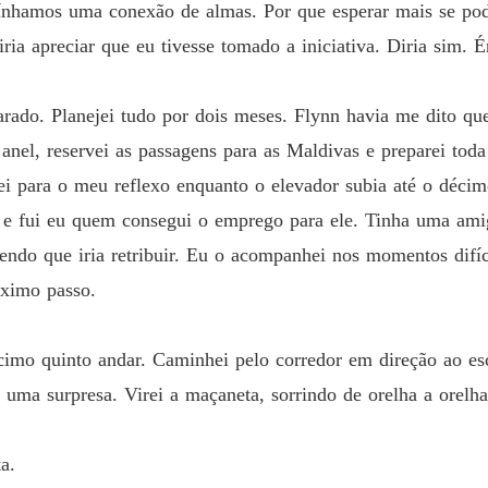
tínhamos uma conexão de almas. Por que esperar mais se po
A PRO
ia apreciar que eu tivesse tomado a iniciativa. Diria sim. Ér
Capítu
rado. Planejei tudo por dois meses. Flynn havia me dito q
A PRO
Capítul
nel, reservei as passagens para as Maldivas e preparei toda
rei para o meu reflexo enquanto o elevador subia até o déci
A PRO
Capítul
, e fui eu quem consegui o emprego para ele. Tinha uma a
endo que iria retribuir. Eu o acompanhei nos momentos difíc
A PRO
Capítul
óximo passo.
A PRO
Capítul
cimo quinto andar. Caminhei pelo corredor em direção ao esc
 uma surpresa. Virei a maçaneta, sorrindo de orelha a orelha
A PRO
Capítu
a.
A PRO