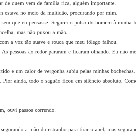
A PRO
 ar de quem vem de família rica, alguém importante.
Capítulo
nn estava no meio da multidão, procurando por mim.
sem que eu pensasse. Segurei o pulso do homem à minha fre
ancelha, mas não puxou a mão.
com a voz tão suave e rouca que meu fôlego falhou.
 As pessoas ao redor pararam e ficaram olhando. Eu não me 
ertido e um calor de vergonha subiu pelas minhas bochechas
. Pior ainda, todo o saguão ficou em silêncio absoluto. Com
im, ouvi passos correndo.
 segurando a mão do estranho para tirar o anel, mas segur