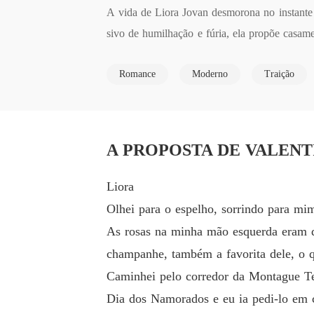
A vida de Liora Jovan desmorona no instante
sivo de humilhação e fúria, ela propõe casame
amente charmoso, Everett oferece um noivado fa
Romance
Moderno
Traição
As regras são claras: nada de sentimentos rea
segredo enterrado ameaça destruir tudo.
A PROPOSTA DE VALENTIM 
Liora
Olhei para o espelho, sorrindo para m
As rosas na minha mão esquerda eram do
champanhe, também a favorita dele, o q
Caminhei pelo corredor da Montague Tec
Dia dos Namorados e eu ia pedi-lo em c