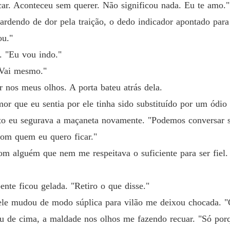
car. Aconteceu sem querer. Não significou nada. Eu te amo."
Capítul
ardendo de dor pela traição, o dedo indicador apontado para
A PRO
u."
. "Eu vou indo."
A PRO
"Vai mesmo."
Capítul
 nos meus olhos. A porta bateu atrás dela.
A PRO
r que eu sentia por ele tinha sido substituído por um ódio 
Capítul
nto eu segurava a maçaneta novamente. "Podemos conversar s
A PRO
com quem eu quero ficar."
Capítul
om alguém que nem me respeitava o suficiente para ser fiel.
A PRO
Capítul
nte ficou gelada. "Retiro o que disse."
A PRO
 ele mudou de modo súplica para vilão me deixou chocada. "
Capítulo
u de cima, a maldade nos olhos me fazendo recuar. "Só po
A PRO