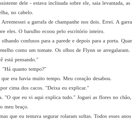
Capítu
sistente dele - estava inclinada sobre ele, saia levantada, a
elha, no cabelo.
A PRO
Capítul
Arremessei a garrafa de champanhe nos dois. Errei. A garra
e eles. O barulho ecoou pelo escritório inteiro.
A PRO
Capítu
, olhando confusos para a parede e depois para a porta. Qu
ermelho como um tomate. Os olhos de Flynn se arregalaram.
A PRO
cê está pensando."
Capítul
. "Há quanto tempo?"
A PRO
e que era havia muito tempo. Meu coração desabou.
Capítul
 por cima dos cacos. "Deixa eu explicar."
A PRO
a. "O que eu vi aqui explica tudo." Joguei as flores no chão,
Capítul
ndo meu braço.
A PRO
as que eu tentava segurar rolaram soltas. Todos esses anos 
Capítul
A PRO