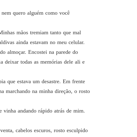
o 33 033 Para Onde
10/06/2026
Eu nem quero alguém como você
POSTA DE VALENTIM
o 34 034 Só Nós Dois
11/06/2026
 Minhas mãos tremiam tanto que mal
POSTA DE VALENTIM
aldivas ainda estavam no meu celular.
o 35 035 Onde Ele Estava
13/06/2026
ndo almoçar. Encostei na parede do
POSTA DE VALENTIM
ia deixar todas as memórias dele ali e
o 36 036 Memórias
15/06/2026
POSTA DE VALENTIM
ia que estava um desastre. Em frente
 37 037 O que a escuridão trouxe de volta
19/06/2026
nha marchando na minha direção, o rosto
POSTA DE VALENTIM
lo 38 038 MAMA
19/06/2026
ele vinha andando rápido atrás de mim.
POSTA DE VALENTIM
o 39 039 Safe with you
19/06/2026
enta, cabelos escuros, rosto esculpido