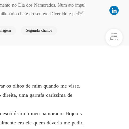
asamento no Dia dos Namorados. Num ato impul
POSTA DE VALENTIM
ilionário chefe do seu ex. Divertido e perigos
lo 6 006 MOVENDO AS PEÇAS
15/05/2026
nça dela.

POSTA DE VALENTIM
onagem
Segunda chance
 se transformar em algo intensamente real, um 
o 7 007
15/05/2026
Índice
POSTA DE VALENTIM
lo 8 008 O MOVIMENTO DO RIVAL
15/05/2026
POSTA DE VALENTIM
o 9 009
15/05/2026
POSTA DE VALENTIM
rar os olhos de mim quando me visse.
o 10 010 PROVA DE FOGO
15/05/2026
direita, uma garrafa caríssima de
POSTA DE VALENTIM
o 11 011
15/05/2026
o escritório do meu namorado. Hoje era
POSTA DE VALENTIM
almente era ele quem deveria me pedir,
o 12 012
15/05/2026