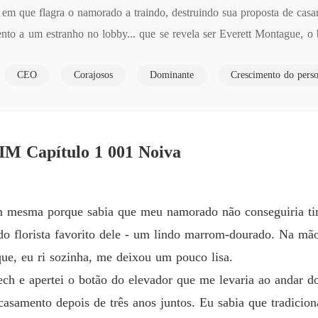
 em que flagra o namorado a traindo, destruindo sua proposta de c
A PRO
nto a um estranho no lobby... que se revela ser Everett Montague, o b
Capítu
lso de três meses para servir aos seus próprios interesses - e à vinga
A PRO
CEO
Corajosos
Dominante
Crescimento do pers
is, vidas separadas, apenas afeto em público. Quando o falso começa a
Capítul
A PRO
Capítu
Capítulo 1 001 Noiva
A PRO
Capítul
A PRO
im mesma porque sabia que meu namorado não conseguiria ti
Capítul
 florista favorito dele - um lindo marrom-dourado. Na mão 
A PRO
ue, eu ri sozinha, me deixou um pouco lisa.
Capítul
h e apertei o botão do elevador que me levaria ao andar d
A PRO
asamento depois de três anos juntos. Eu sabia que tradicion
Capítul