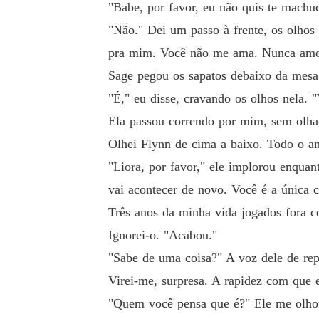
"Babe, por favor, eu não quis te machu
"Não." Dei um passo à frente, os olhos 
pra mim. Você não me ama. Nunca amo
Sage pegou os sapatos debaixo da mesa
"É," eu disse, cravando os olhos nela. 
Ela passou correndo por mim, sem olhar
Olhei Flynn de cima a baixo. Todo o amo
"Liora, por favor," ele implorou enqua
vai acontecer de novo. Você é a única 
Três anos da minha vida jogados fora c
Ignorei-o. "Acabou."
"Sabe de uma coisa?" A voz dele de repe
Virei-me, surpresa. A rapidez com que
"Quem você pensa que é?" Ele me olho