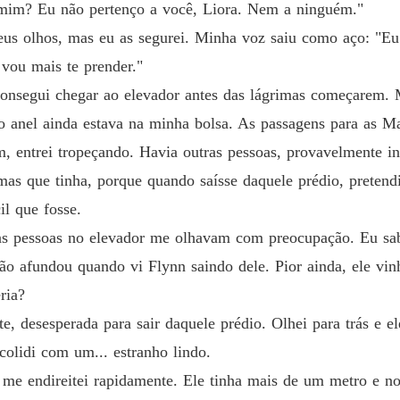
e mim? Eu não pertenço a você, Liora. Nem a ninguém."
Capítul
eus olhos, mas eu as segurei. Minha voz saiu como aço: "
A PRO
 vou mais te prender."
Capítul
 Consegui chegar ao elevador antes das lágrimas começarem.
A PRO
do anel ainda estava na minha bolsa. As passagens para as M
Capítul
m, entrei tropeçando. Havia outras pessoas, provavelmente i
A PRO
imas que tinha, porque quando saísse daquele prédio, pretend
Capítul
il que fosse.
A PRO
as pessoas no elevador me olhavam com preocupação. Eu sab
Capítulo
ção afundou quando vi Flynn saindo dele. Pior ainda, ele vi
A PRO
ria?
Capítu
te, desesperada para sair daquele prédio. Olhei para trás e 
A PRO
colidi com um... estranho lindo.
Capítul
me endireitei rapidamente. Ele tinha mais de um metro e nov