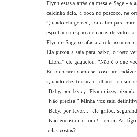
Flynn estava atrás da mesa e Sage - a as
calcinha dela, a boca no pescoço, na or
Quando ela gemeu, foi o fim para mim. 
espalhando espuma e cacos de vidro sobr
Flynn e Sage se afastaram bruscamente
Ela puxou a saia para baixo, o rosto v
"Liora," ele gaguejou. "Não é o que vo
Eu o encarei como se fosse um cadáver
Quando eles trocaram olhares, eu soub
"Baby, por favor," Flynn disse, pisando
"Não precisa." Minha voz saiu definitiv
"Baby, por favor..." ele gritou, segura
"Não encosta em mim!" berrei. As lágrim
pelas costas?