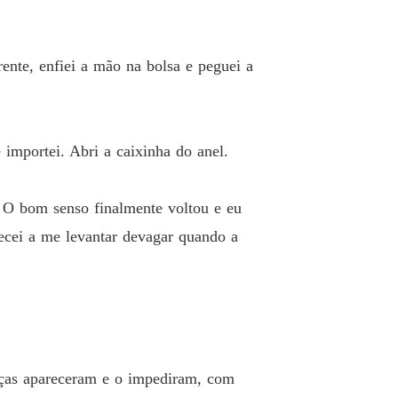
POSTA DE VALENTIM
 40 040 O lugar que deixei para trás
19/06/2026
nte, enfiei a mão na bolsa e peguei a
importei. Abri a caixinha do anel.
. O bom senso finalmente voltou e eu
ecei a me levantar devagar quando a
anças apareceram e o impediram, com