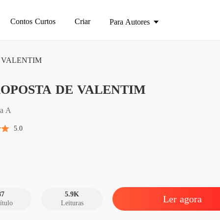
Contos Curtos
Criar
Para Autores
 VALENTIM
A PRO
ROPOSTA DE VALENTIM
Capítul
A PRO
la A
Capítul
5.0
A PRO
Capítu
A PRO
Capítul
87
5.9K
Ler agora
ítulo
Leituras
A PRO
Capítu