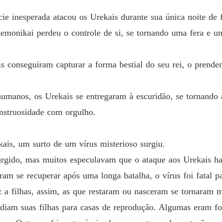
cie inesperada atacou os Urekais durante sua única noite de
Presa a
Capítul
monikai perdeu o controle de si, se tornando uma fera e u
Presa a
s conseguiram capturar a forma bestial do seu rei, o prend
Capítulo
se mundo cruel? 

Presa a
umanos, os Urekais se entregaram à escuridão, se tornando 
Capítul
nstruosidade com orgulho.
Presa a
Capítul
ais, um surto de um vírus misterioso surgiu.
Presa a
rgido, mas muitos especulavam que o ataque aos Urekais hav
Capítulo
m se recuperar após uma longa batalha, o vírus foi fatal pa
Presa a
 a filhas, assim, as que restaram ou nasceram se tornaram m
Capítul
iam suas filhas para casas de reprodução. Algumas eram forç
Presa a