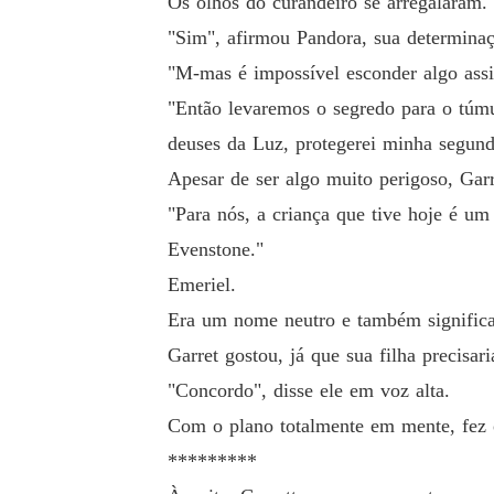
Os olhos do curandeiro se arregalaram.
"Sim", afirmou Pandora, sua determinaç
"M-mas é impossível esconder algo assi
"Então levaremos o segredo para o túmu
deuses da Luz, protegerei minha segund
Apesar de ser algo muito perigoso, Gar
"Para nós, a criança que tive hoje é u
Evenstone."
Emeriel.
Era um nome neutro e também significa
Garret gostou, já que sua filha precisar
"Concordo", disse ele em voz alta.
Com o plano totalmente em mente, fez o
*********