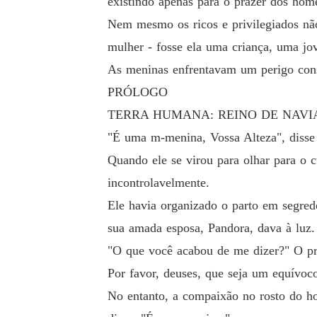
existindo apenas para o prazer dos home
Nem mesmo os ricos e privilegiados não
mulher - fosse ela uma criança, uma jo
As meninas enfrentavam um perigo const
PRÓLOGO
TERRA HUMANA: REINO DE NAVI
"É uma m-menina, Vossa Alteza", disse o
Quando ele se virou para olhar para o 
incontrolavelmente.
Ele havia organizado o parto em segred
sua amada esposa, Pandora, dava à luz.
"O que você acabou de me dizer?" O prí
Por favor, deuses, que seja um equívoc
No entanto, a compaixão no rosto do h