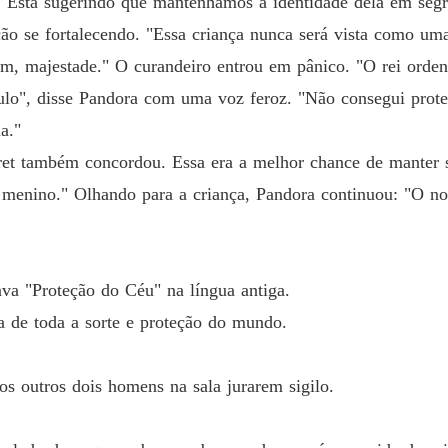
 "Está sugerindo que mantenhamos a identidade dela em seg
Capítulo
ão se fortalecendo. "Essa criança nunca será vista como u
Presa a
m, majestade." O curandeiro entrou em pânico. "O rei orden
Capítul
lo", disse Pandora com uma voz feroz. "Não consegui prote
Presa a
a."
Capítul
ret também concordou. Essa era a melhor chance de manter su
Presa a
m menino." Olhando para a criança, Pandora continuou: "O no
Capítul
Presa a
Capítul
va "Proteção do Céu" na língua antiga.
ia de toda a sorte e proteção do mundo.
Presa a
Capítul
s outros dois homens na sala jurarem sigilo.
Presa a
Capítul