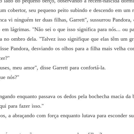
ao lado do pequeno berço, observando a recém-nascida dormir
Presa a
Capítul
b um cobertor, seu pequeno peito subindo e descendo em um r
nca vi ninguém ter duas filhas, Garrett", sussurrou Pandora
 em lágrimas. "Não sei o que isso significa para nós... ou pa
a no ombro dela. "Talvez isso signifique que elas têm um gr
isse Pandora, desviando os olhos para a filha mais velha co
cer?"
uses, meu amor", disse Garrett para confortá-la.
que nós?"
fungando enquanto passava os dedos pela bochecha macia da 
ui para fazer isso."
ços, a abraçando com força enquanto lutava para esconder s