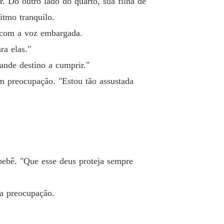
. Do outro lado do quarto, sua filha de
 um rei cruel
o 40
13/05/2026
itmo tranquilo.
, com a voz embargada.
ra elas."
ande destino a cumprir."
m preocupação. "Estou tão assustada
bebê. "Que esse deus proteja sempre
ua preocupação.