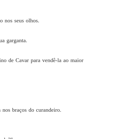
o 26
13/05/2026
 um rei cruel
o nos seus olhos.
o 27 Lorde Vladya, o Grande
13/05/2026
 um rei cruel
ua garganta.
o 28
13/05/2026
 um rei cruel
eino de Cavar para vendê-la ao maior
o 29
13/05/2026
 um rei cruel
o 30
13/05/2026
 um rei cruel
o 31
13/05/2026
 nos braços do curandeiro.
 um rei cruel
o 32 Um momento de alívio
13/05/2026
 um rei cruel