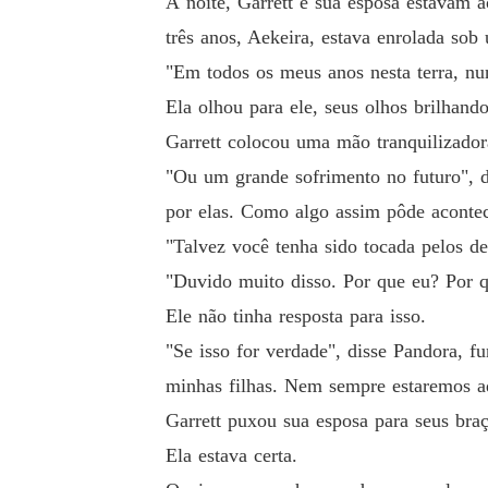
À noite, Garrett e sua esposa estavam 
três anos, Aekeira, estava enrolada so
"Em todos os meus anos nesta terra, nu
Ela olhou para ele, seus olhos brilhando
Garrett colocou uma mão tranquilizador
"Ou um grande sofrimento no futuro", d
por elas. Como algo assim pôde aconte
"Talvez você tenha sido tocada pelos de
"Duvido muito disso. Por que eu? Por 
Ele não tinha resposta para isso.
"Se isso for verdade", disse Pandora, 
minhas filhas. Nem sempre estaremos aq
Garrett puxou sua esposa para seus bra
Ela estava certa.