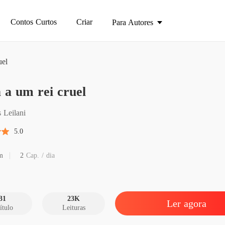
Contos Curtos
Criar
Para Autores
uel
Presa a
 a um rei cruel
Capítul
Presa a
 Leilani
Capítulo
5.0
Presa a
Capítulo
m
2
Cap. / dia
Presa a
Capítul
31
23K
Ler agora
ítulo
Leituras
Presa a
Capítul