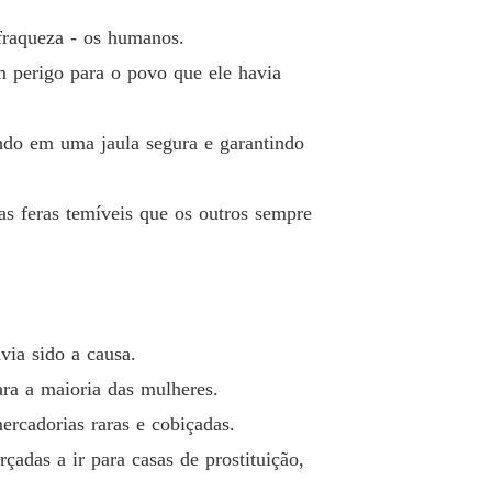
 fraqueza - os humanos.
 um rei cruel
o 13
m perigo para o povo que ele havia
13/05/2026
 um rei cruel
endo em uma jaula segura e garantindo
 14 Príncipe Emeriel
13/05/2026
 um rei cruel
as feras temíveis que os outros sempre
o 15
13/05/2026
 um rei cruel
o 16
13/05/2026
 um rei cruel
ia sido a causa.
 17 O calor de Emeriel
13/05/2026
ra a maioria das mulheres.
 um rei cruel
ercadorias raras e cobiçadas.
o 18
13/05/2026
adas a ir para casas de prostituição,
 um rei cruel