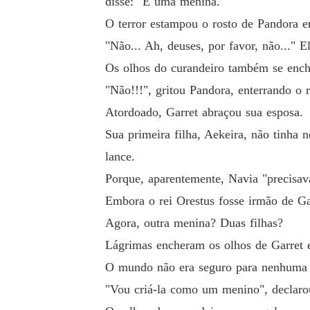
disse: "É uma menina."
O terror estampou o rosto de Pandora en
"Não... Ah, deuses, por favor, não..."
Os olhos do curandeiro também se enche
"Não!!!", gritou Pandora, enterrando o 
Atordoado, Garret abraçou sua esposa.
Sua primeira filha, Aekeira, não tinha 
lance.
Porque, aparentemente, Navia "precisav
Embora o rei Orestus fosse irmão de Garr
Agora, outra menina? Duas filhas?
Lágrimas encheram os olhos de Garret e
O mundo não era seguro para nenhuma d
"Vou criá-la como um menino", declaro