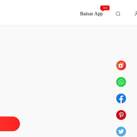
hot
Baixar App
Capítulo 331
 um rei cruel
o 1 Prólogo
13/05/2026
 um rei cruel
 2 O príncipe
13/05/2026
 um rei cruel
 3 Os Urekais
13/05/2026
 um rei cruel
o 4 Vendidos
13/05/2026
 um rei cruel
o 5 O resumo
13/05/2026