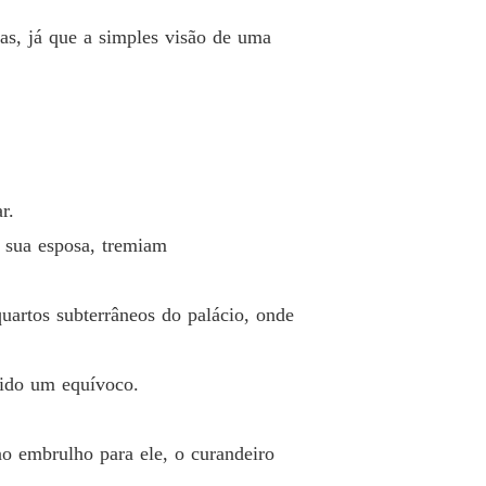
o 19
13/05/2026
as, já que a simples visão de uma
 um rei cruel
 20 20.
13/05/2026
 um rei cruel
o 21 Merilyn
13/05/2026
 um rei cruel
r.
o 22 Merilyn
13/05/2026
e sua esposa, tremiam
 um rei cruel
o 23
13/05/2026
uartos subterrâneos do palácio, onde
 um rei cruel
o 24
13/05/2026
sido um equívoco.
 um rei cruel
o 25
13/05/2026
o embrulho para ele, o curandeiro
 um rei cruel