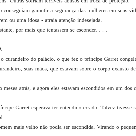
ns. Outras sofriam terríveis abusos em troca de proteção.
Capítul
 conseguiam garantir a segurança das mulheres em suas vid
Presa a
vem ou uma idosa - atraía atenção indesejada.
Capítulo
ante, por mais que tentassem se esconder. . . .
Presa a
Capítul
A
Presa a
 curandeiro do palácio, o que fez o príncipe Garret congela
Capítul
curandeiro, suas mãos, que estavam sobre o corpo exausto d
Presa a
Capítul
o meses atrás, e agora eles estavam escondidos em um dos q
Presa a
Capítul
ncipe Garret esperava ter entendido errado. Talvez tivesse 
Presa a
o!
Capítul
omem mais velho não podia ser escondida. Virando o pequen
Presa a