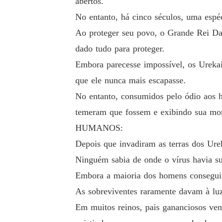
abertos.
No entanto, há cinco séculos, uma espé
Será que ele é gay? 

Ao proteger seu povo, o Grande Rei Dae
dado tudo para proteger.
Ele descobrirá meu segredo ou já descobriu? 

Embora parecesse impossível, os Urekai
que ele nunca mais escapasse.
Como vou salvar minha irmã e sobreviver nes
No entanto, consumidos pelo ódio aos h
temeram que fossem e exibindo sua mo
- - -

HUMANOS:
Depois que invadiram as terras dos Urek
Atenção: é um romance para adultos.
Ninguém sabia de onde o vírus havia su
Embora a maioria dos homens conseguira
As sobreviventes raramente davam à luz
Em muitos reinos, pais gananciosos vend