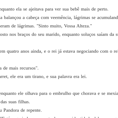
Capítul
quanto ela se ajeitava para ver sua bebê mais de perto.
Presa a
 Ela balançou a cabeça com veemência, lágrimas se acumuland
Capítul
ram de lágrimas. "Sinto muito, Vossa Alteza."
Presa a
rosto nos braços do seu marido, enquanto soluços saíam da s
Capítul
Presa a
nem quatro anos ainda, e o rei já estava negociando com o r
Capítul
Presa a
a de mais recursos".
Capítul
et, ele era um tirano, e sua palavra era lei.
Presa a
Capítul
nquanto ele olhava para o embrulho que chorava e se mexia
Presa a
as suas filhas.
Capítul
u Pandora de repente.
Presa a