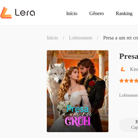
Início
Gênero
Ranking
Início
/
Lobisomem
/
Presa a um rei cr
Presa
Kiss
Lobisome
3
Cap