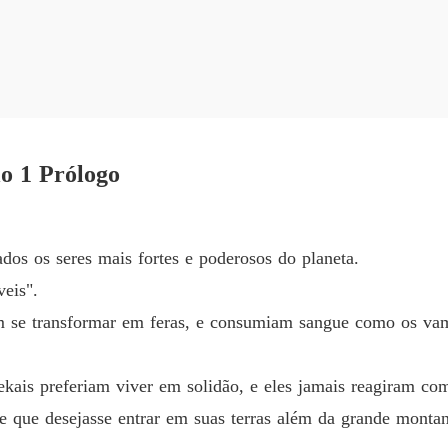
Presa a
Capítulo
ipe. 

Presa a
Capítul
eu para satisfazer seus desejos. 

Presa a
lo 1 Prólogo
Capítulo
ra comprar minha irmã, eu intervim para protegê-la, fazendo com que
Presa a
Capítulo
dos os seres mais fortes e poderosos do planeta.
eu fugiria com minha irmã. 

eis".
Presa a
Capítulo
egido de todo o reino deles? 

m se transformar em feras, e consumiam sangue como os va
Presa a
o início, já que sou um "garoto" e não posso satisfazer seus desejos.
Capítul
kais preferiam viver em solidão, e eles jamais reagiram com
 que desejasse entrar em suas terras além da grande montan
Presa a
terra demonstrou interesse pelo "príncipe encantador", arruinando tod
Capítul