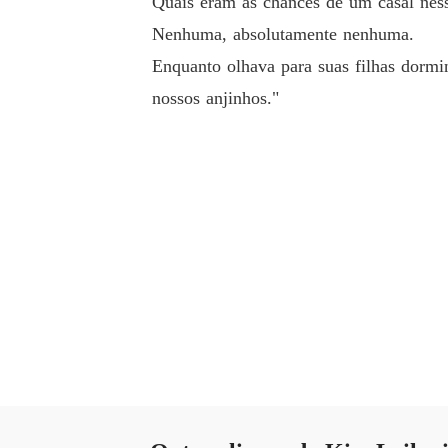
Quais eram as chances de um casal ness
Nenhuma, absolutamente nenhuma.
Enquanto olhava para suas filhas dormin
nossos anjinhos."