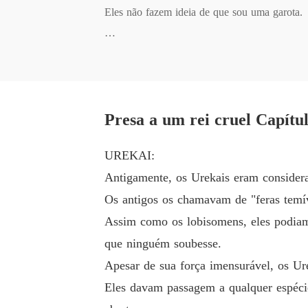
Eles não fazem ideia de que sou uma garota. 

Todos me olham e veem um menino - um prínc
Essa espécie - Urekais - compra humanos como 
Presa a um rei cruel Capítu
Quando invadiram brutalmente nosso reino pa
UREKAI:
Antigamente, os Urekais eram considera
Assim que encontrássemos uma oportunidade, 
Os antigos os chamavam de "feras temív
Mas por que nossa prisão era o lugar mais prot
Assim como os lobisomens, eles podia
que ninguém soubesse.
Na verdade, eles não querem me comprar desde 
Apesar de sua força imensurável, os Ure
Eles davam passagem a qualquer espécie
Mas então, o rei selvagem e implacável dessa 