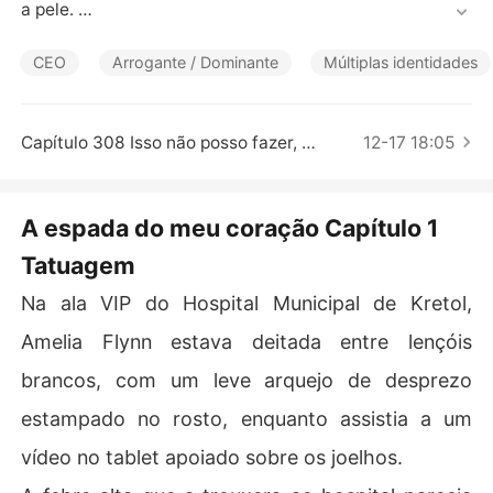
Contos Curtos
a pele. 

No entanto, quando rumores maliciosos sobre ela surgir
CEO
Arrogante / Dominante
Múltiplas identidades
am, ele ordenou que ela se ajoelhasse diante da mulher
 que ele amava de verdade. 

Capítulo 308 Isso não posso fazer, mas posso te dar um conselho
12-17 18:05
Consumida pela raiva, Amelia jogou o anel de noivado s
obre a mesa e saiu. 

A espada do meu coração Capítulo 1
Pouco tempo depois, ela aceitou o pedido de casament
Tatuagem
o de um bilionário e postou a certidão de casamento na
s redes sociais. 

Na ala VIP do Hospital Municipal de Kretol,
Jaxton entrou em pânico e cuspiu: "Ela está te usando p
Amelia Flynn estava deitada entre lençóis
ara me provocar!"

brancos, com um leve arquejo de desprezo
O bilionário apenas sorriu. "É uma honra ser a espada d
estampado no rosto, enquanto assistia a um
ela."
vídeo no tablet apoiado sobre os joelhos.