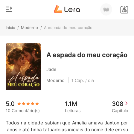
Início
/
Moderno
/
A espada do meu coração
0
Início
Loja
Gênero
A espada do meu coração
Moderno
Histórico
Jade
Lobisomem
|
Moderno
1
Cap. / dia
Sair
Contos
Romance
Baixar App
5.0
1.1M
308
Bilionários
10 Comentário(s)
Leituras
Capítulo
Ranking
Todos na cidade sabiam que Amelia amava Jaxton por
 anos e até tinha tatuado as iniciais do nome dele em su