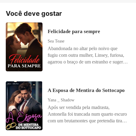
Você deve gostar
Felicidade para sempre
Sea Tease
Abandonada no altar pelo noivo que
fugiu com outra mulher, Linsey, furiosa,
agarrou o braço de um estranho e sugeriu:
"Vamos nos casar!" Ela agiu por impulso,
percebendo tarde demais que seu novo
marido, Collin, era conhecido por ser
inútil. Os outros, incluindo seu ex-noivo,
A Esposa de Mentira do Sottocapo
zombaram dela, mas ela retrucou: "Collin
Yana _ Shadow
e eu estamos muito apaixonados!"
Após ser vendida pela madrasta,
Enquanto todos pensavam que Linsey
Antonella foi trancada num quarto escuro
estava apenas delirando, Collin se revelou
com um brutamontes que pretendia tirar a
ser o homem mais rico do mundo. Na
sua inocência. Desesperada, a garota
frente de todos, ele se ajoelhou e ergueu
conseguiu se desvencilhar e fugir pela
um deslumbrante anel de diamante,