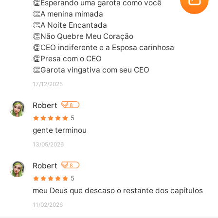
👏Esperando uma garota como você

👏A menina mimada

👏A Noite Encantada

👏Não Quebre Meu Coração

👏CEO indiferente e a Esposa carinhosa

👏Presa com o CEO

👏Garota vingativa com seu CEO
17/12/2025
Robert
8
5
gente terminou
13/05/2026
Robert
8
5
meu Deus que descaso o restante dos capítulos
11/02/2026