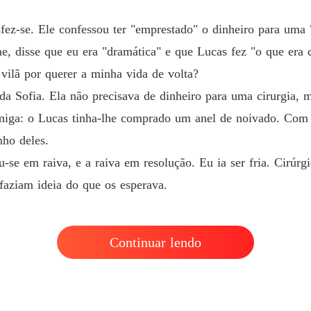
fez-se. Ele confessou ter "emprestado" o dinheiro para uma 
raiva, e a raiva em resolução. Eu ia ser fria. Cirúrgica. Precisávam
, disse que eu era "dramática" e que Lucas fez "o que era 
erava.
 vilã por querer a minha vida de volta?
a Sofia. Ela não precisava de dinheiro para uma cirurgia, 
amiga: o Lucas tinha-lhe comprado um anel de noivado. Com
nho deles.
se em raiva, e a raiva em resolução. Eu ia ser fria. Cirúrg
 faziam ideia do que os esperava.
Continuar lendo