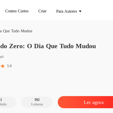
Contos Curtos
Criar
Para Autores
ia Que Tudo Mudou
O Sald
ldo Zero: O Dia Que Tudo Mudou
Introdu
O Sald
ri
Capítul
5.0
O Sald
Capítul
O Sald
Capítul
11
392
Ler agora
ítulo
Leituras
O Sald
Capítul