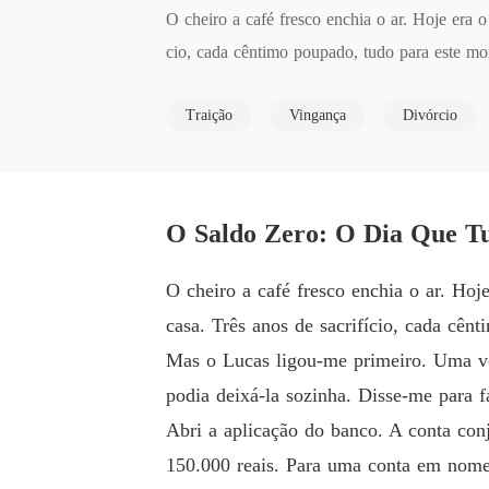
O cheiro a café fresco enchia o ar. Hoje era 
cio, cada cêntimo poupado, tudo para este mo
Traição
Vingança
Divórcio
Mas o Lucas ligou-me primeiro. Uma voz tensa
Disse-me para fazer a transferência do dinheiro
Abri a aplicação do banco. A conta conjunta 
O Saldo Zero: O Dia Que T
ma conta em nome de Sofia Mendes. O meu cor
O cheiro a café fresco enchia o ar. Hoj
Quando ele voltou a casa, a mentira desfez-s
casa. Três anos de sacrifício, cada cê
dele ligou-me, disse que eu era "dramática" e
Mas o Lucas ligou-me primeiro. Uma voz
querer a minha vida de volta?

podia deixá-la sozinha. Disse-me para fa
Abri a aplicação do banco. A conta con
Mas a verdade apareceu. No Instagram da Sofi
150.000 reais. Para uma conta em nome
de uma amiga: o Lucas tinha-lhe comprado um