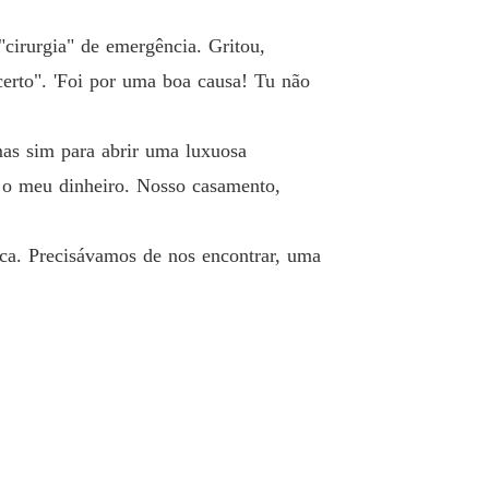
"cirurgia" de emergência. Gritou,
os de nos encontrar, uma última vez. Para o di
certo". 'Foi por uma boa causa! Tu não
mas sim para abrir uma luxuosa
 o meu dinheiro. Nosso casamento,
ica. Precisávamos de nos encontrar, uma