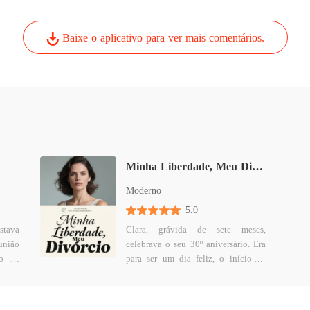
Baixe o aplicativo para ver mais comentários.
Minha Liberdade, Meu Divórcio
Moderno
5.0
tava
Clara, grávida de sete meses,
união
celebrava o seu 30º aniversário. Era
ro da
para ser um dia feliz, o início da
mento
nossa pequena família com o
 duas
Ricardo. Mas a Sofia, a sua ex-
namorada de infância, estava lá. Ela