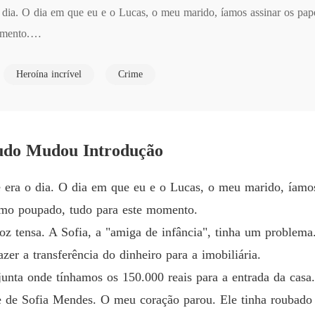
o dia. O dia em que eu e o Lucas, o meu marido, íamos assinar os papéi
O Sald
mento.

Capítul
O Sald
Heroína incrível
Crime
. A Sofia, a "amiga de infância", tinha um problema. O filho dela es
Capítul
 para a imobiliária.

O Sald
Capítul
onde tínhamos os 150.000 reais para a entrada da casa. O saldo? Zer
udo Mudou Introdução
ação parou. Ele tinha roubado as nossas poupanças de três anos e d
O Sald
Capítul
e era o dia. O dia em que eu e o Lucas, o meu marido, íamos
e. Ele confessou ter "emprestado" o dinheiro para uma "cirurgia" de 
O Sald
ntimo poupado, tudo para este momento.
Capítul
 que Lucas fez "o que era certo".  'Foi por uma boa causa! Tu não tens
 tensa. A Sofia, a "amiga de infância", tinha um problema.
O Sald
zer a transferência do dinheiro para a imobiliária.
Capítul
junta onde tínhamos os 150.000 reais para a entrada da casa
a. Ela não precisava de dinheiro para uma cirurgia, mas sim para abr
 de Sofia Mendes. O meu coração parou. Ele tinha roubado 
 anel de noivado. Com o meu dinheiro. Nosso casamento, nosso futuro