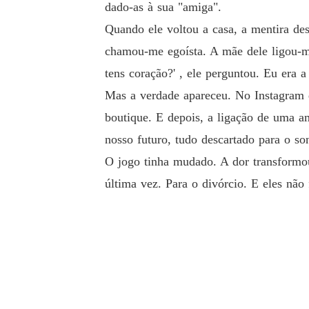
dado-as à sua "amiga".
Quando ele voltou a casa, a mentira des
O jogo tinha mudado. A dor transformou-se em 
chamou-me egoísta. A mãe dele ligou-me
vórcio. E eles não faziam ideia do que os esp
tens coração?' , ele perguntou. Eu era a
Mas a verdade apareceu. No Instagram d
boutique. E depois, a ligação de uma 
nosso futuro, tudo descartado para o so
O jogo tinha mudado. A dor transformou-
última vez. Para o divórcio. E eles não