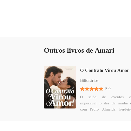
Outros livros de Amari
O Contrato Virou Amor
Bilionários
5.0
O salão de eventos es
impecável, o dia da minha 
com Pedro Almeida, herdei
Tecnologias Alpha, um casa
que selaria o destino de
impérios. No momento de assinar o