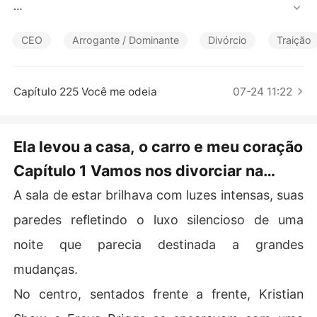
Contos Curtos
Em vez de discutir, Freya sorriu e começou a listar o qu
e queria.

CEO
Arrogante / Dominante
Divórcio
Traição
"Quero seu carro esportivo mais caro."

Capítulo 225 Você me odeia
07-24 11:22
"OK."

"A casa no subúrbio."

Ela levou a casa, o carro e meu coração
Capítulo 1 Vamos nos divorciar na
"Sem problemas."

segunda-feira
A sala de estar brilhava com luzes intensas, suas
"E metade do dinheiro que ganhamos juntos."

paredes refletindo o luxo silencioso de uma
Kristian congelou. "O que disse?"

noite que parecia destinada a grandes
Ele pensava que Freya era apenas uma mulher comum,
mudanças.
 mas, na realidade, ela era a mente por trás da fortuna
No centro, sentados frente a frente, Kristian
 deles. Agora que ela foi embora, ele faria qualquer cois