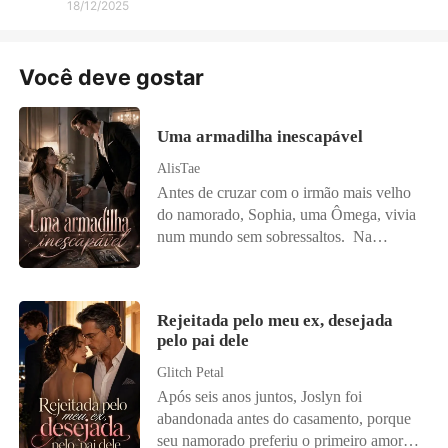
18/12/2025
Você deve gostar
Uma armadilha inescapável
AlisTae
Antes de cruzar com o irmão mais velho
do namorado, Sophia, uma Ômega, vivia
num mundo sem sobressaltos. Na
Alcateia Sombra Noturna, existia uma lei
perigosa: se o líder Alfa rejeitasse sua
companheira, ele perderia seu cargo.
Rejeitada pelo meu ex, desejada
Essa regra, que deveria proteger uniões,
pelo pai dele
virou uma armadilha para Sophia. Afinal,
ela namorava justamente o irmão mais
Glitch Petal
novo do líder Alfa. Bryan Morrison não
Após seis anos juntos, Joslyn foi
era só o líder da alcateia, mas também um
abandonada antes do casamento, porque
empresário temido, cujo nome sozinho
seu namorado preferiu o primeiro amor a