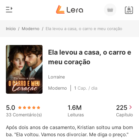
Início
/
Moderno
/
Ela levou a casa, o carro e meu coração
0
Início
Loja
Ela levou a casa, o carro e
Gênero
meu coração
Moderno
Histórico
Lobisomem
Lorraine
Sair
Contos
|
Moderno
1
Cap. / dia
Romance
Baixar App
5.0
1.6M
225
Bilionários
33 Comentário(s)
Leituras
Capítulo
Ranking
Após dois anos de casamento, Kristian soltou uma bom
ba. "Ela voltou. Vamos nos divorciar. Me diga o preço."
