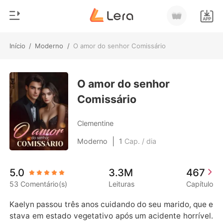
Início
/
Moderno
/
O amor do senhor Comissário
0
Início
Loja
O amor do senhor
Gênero
Comissário
Moderno
Histórico
Lobisomem
Clementine
Sair
Contos
|
Moderno
1
Cap. / dia
Romance
Baixar App
5.0
3.3M
467
Bilionários
53 Comentário(s)
Leituras
Capítulo
Ranking
Kaelyn passou três anos cuidando do seu marido, que e
stava em estado vegetativo após um acidente horrível.