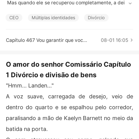
Contos Curtos
 Mas quando ele se recuperou completamente, a deixou 
de lado para ficar com seu primeiro amor.

CEO
Múltiplas identidades
Divórcio
Enquanto os outros zombavam dela por ter sido abando
nada, Kaelyn, arrasada, decidiu se divorciar.

Capítulo 467 Vou garantir que você pague por isso!
08-01 16:05
Ela então se reinventou, tornando-se uma médica requi
sitada, uma campeã de corridas e uma designer de arq
uitetura de renome internacional.

O amor do senhor Comissário Capítulo
1 Divórcio e divisão de bens
Mesmo assim, algumas pessoas não praravam de despr
ezá-la, acreditando que nenhum homem a aceitaria.

"Hmm... Landen..."
Porém, inesperadamente, o tio de seu ex-marido, um co
A voz suave, carregada de desejo, veio de
missário militar, apareceu e pediu Kaelyn em casament
dentro do quarto e se espalhou pelo corredor,
paralisando a mão de Kaelyn Barnett no meio da
batida na porta.