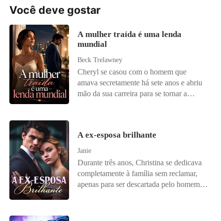
Você deve gostar
A mulher traída é uma lenda
mundial
Beck Trelawney
Cheryl se casou com o homem que
amava secretamente há sete anos e abriu
mão da sua carreira para se tornar a
esposa perfeita. Ela acreditava ter tudo,
até que seu marido, pais e irmão
organizaram um casamento luxuoso para
A ex-esposa brilhante
sua irmã moribunda e consideraram sua
dor como egoísmo. Com o coração
Janie
partido, Cheryl deixou os papéis do
Durante três anos, Christina se dedicava
divórcio e foi embora em silêncio. Foi só
completamente à família sem reclamar,
então que o mundo descobriu que a ex-
apenas para ser descartada pelo homem
esposa comum que desprezavam era, na
em quem mais confiava. Pelo primeiro
verdade, uma lenda mundial - investidora
amor, seu marido a abandonou, fazendo
lendária, perfumista renomada, violinista
dela motivo de chacota. Após o divórcio,