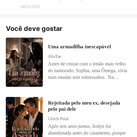
08/02/2026
Você deve gostar
Uma armadilha inescapável
AlisTae
Antes de cruzar com o irmão mais velho
do namorado, Sophia, uma Ômega, vivia
num mundo sem sobressaltos. Na
Alcateia Sombra Noturna, existia uma lei
perigosa: se o líder Alfa rejeitasse sua
companheira, ele perderia seu cargo.
Rejeitada pelo meu ex, desejada
Essa regra, que deveria proteger uniões,
pelo pai dele
virou uma armadilha para Sophia. Afinal,
ela namorava justamente o irmão mais
Glitch Petal
novo do líder Alfa. Bryan Morrison não
Após seis anos juntos, Joslyn foi
era só o líder da alcateia, mas também um
abandonada antes do casamento, porque