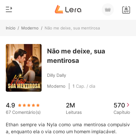
Início
/
Moderno
/
Não me deixe, sua mentirosa
0
Início
Loja
Não me deixe, sua
Gênero
mentirosa
Moderno
Histórico
Lobisomem
Dilly Dally
Sair
Contos
|
Moderno
1
Cap. / dia
Romance
Baixar App
4.9
2M
570
Bilionários
67 Comentário(s)
Leituras
Capítulo
Ranking
Ethan sempre via Nyla como uma mentirosa compulsiv
a, enquanto ela o via como um homem implacável.
