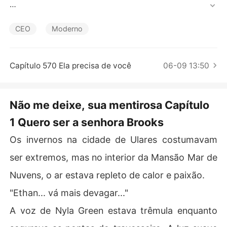
Contos Curtos
Nyla pensava que, depois de dois anos ao lado dele, ele 
se importaria com ela, mas a realidade a atingiu com fo
CEO
Moderno
rça quando ela o viu acompanhando outra mulher a um
 check-up pré-natal.

Capítulo 570 Ela precisa de você
06-09 13:50
Com o coração partido, ela decidiu desistir, não tentan
do mais quebrar a frieza desse homem.

Não me deixe, sua mentirosa Capítulo
Porém, ele não a deixou ir. Então, ela perguntou: "Se vo
1 Quero ser a senhora Brooks
cê não confia em mim, por que quer me manter por pert
o?"

Os invernos na cidade de Ulares costumavam
Ethan, que antes era tão arrogante, agora implorou hum
ser extremos, mas no interior da Mansão Mar de
ildemente: "Nyla, a culpa é toda minha. Por favor, não m
Nuvens, o ar estava repleto de calor e paixão.
e deixe."
"Ethan... vá mais devagar..."
A voz de Nyla Green estava trêmula enquanto