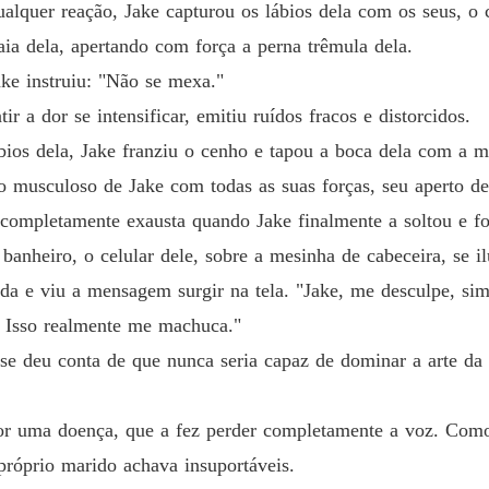
ualquer reação, Jake capturou os lábios dela com os seus, o
A ex-mu
aia dela, apertando com força a perna trêmula dela.
Capítulo
ke instruiu: "Não se mexa."
tir a dor se intensificar, emitiu ruídos fracos e distorcidos.
A ex-mu
Capítul
ios dela, Jake franziu o cenho e tapou a boca dela com a m
ço musculoso de Jake com todas as suas forças, seu aperto d
A ex-mu
Capítulo
 completamente exausta quando Jake finalmente a soltou e fo
 banheiro, o celular dele, sobre a mesinha de cabeceira, se i
A ex-mu
Capítul
da e viu a mensagem surgir na tela. "Jake, me desculpe, sim
 Isso realmente me machuca."
A ex-mu
Capítulo
 se deu conta de que nunca seria capaz de dominar a arte da
A ex-mu
Capítul
or uma doença, que a fez perder completamente a voz. Como 
próprio marido achava insuportáveis.
A ex-mu