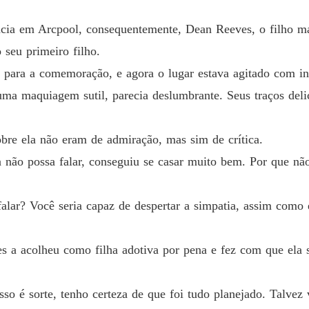
Capítul
ncia em Arcpool, consequentemente, Dean Reeves, o filho ma
A ex-mu
seu primeiro filho.
Capítulo
e para a comemoração, e agora o lugar estava agitado com i
A ex-mu
ma maquiagem sutil, parecia deslumbrante. Seus traços deli
Capítulo
A ex-mu
obre ela não eram de admiração, mas sim de crítica.
Capítulo
 não possa falar, conseguiu se casar muito bem. Por que nã
A ex-mu
Capítulo
falar? Você seria capaz de despertar a simpatia, assim como 
A ex-mu
Capítulo
s a acolheu como filha adotiva por pena e fez com que ela 
A ex-mu
Capítulo
o é sorte, tenho certeza de que foi tudo planejado. Talvez