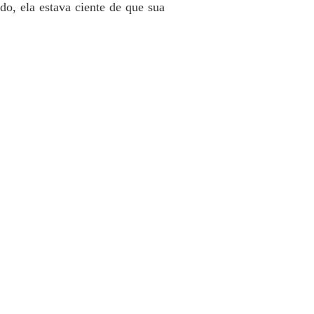
lher muda do bilionário
do, ela estava ciente de que sua
 40 Foi de propósito
27/08/2024