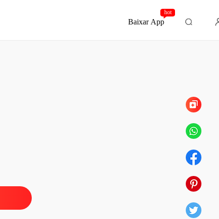
hot
Baixar App
Capítulo 846 Testando seus limites
lher muda do bilionário
o 1 Jake nunca a amou
20/08/2024
lher muda do bilionário
o 2 Você não tomou nenhuma pílula
20/08/2024
lher muda do bilionário
 3 Exceto a posição de minha esposa
20/08/2024
lher muda do bilionário
o 4 Os pensamentos de Sarah
20/08/2024
lher muda do bilionário
o 5 Estou decepcionado com você
20/08/2024