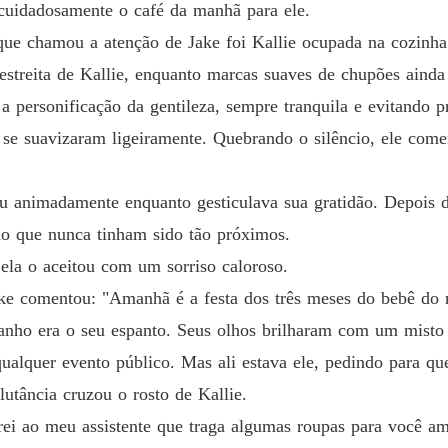
cuidadosamente o café da manhã para ele.
Capítulo
 que chamou a atenção de Jake foi Kallie ocupada na cozinha
A ex-mu
 estreita de Kallie, enquanto marcas suaves de chupões aind
Capítulo
a a personificação da gentileza, sempre tranquila e evitando 
A ex-mu
, se suavizaram ligeiramente. Quebrando o silêncio, ele com
Capítulo
A ex-mu
u animadamente enquanto gesticulava sua gratidão. Depois de 
Capítul
do que nunca tinham sido tão próximos.
A ex-mu
ela o aceitou com um sorriso caloroso.
Capítulo
e comentou: "Amanhã é a festa dos três meses do bebê do 
A ex-mu
anho era o seu espanto. Seus olhos brilharam com um misto d
Capítulo
qualquer evento público. Mas ali estava ele, pedindo para q
A ex-mu
utância cruzou o rosto de Kallie.
Capítulo
rei ao meu assistente que traga algumas roupas para você a
A ex-mu