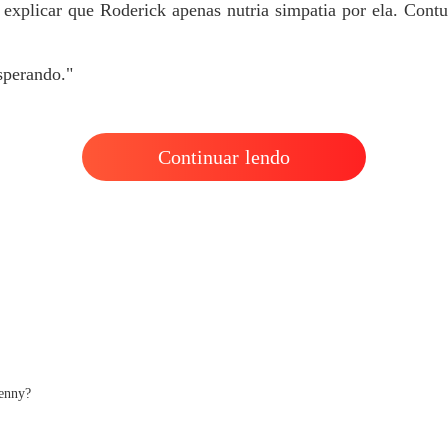
A ex-mu
explicar que Roderick apenas nutria simpatia por ela. Contu
Capítulo
sperando."
Continuar lendo
Jenny?