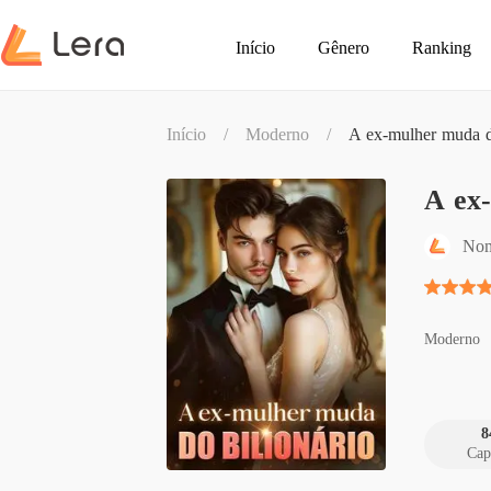
Início
Gênero
Ranking
Início
/
Moderno
/
A ex-mulher muda d
A ex-
No
Moderno
8
Cap