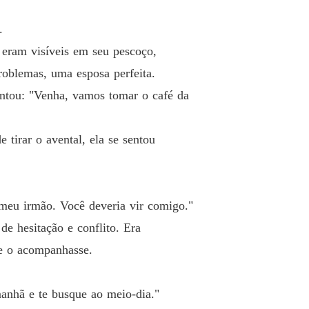
 26 Ela não era digna disso
27/08/2024
.
lher muda do bilionário
a eram visíveis em seu pescoço,
 27 Não podia esperar
27/08/2024
problemas, uma esposa perfeita.
lher muda do bilionário
entou: "Venha, vamos tomar o café da
 28 Muitas pessoas a valorizariam
27/08/2024
lher muda do bilionário
tirar o avental, ela se sentou
o 29 Economizar vinte milhões
27/08/2024
lher muda do bilionário
 30 Talento notável
27/08/2024
meu irmão. Você deveria vir comigo."
lher muda do bilionário
e hesitação e conflito. Era
 31 O teste
27/08/2024
ue o acompanhasse.
lher muda do bilionário
 32 Possíveis problemas
27/08/2024
manhã e te busque ao meio-dia."
lher muda do bilionário