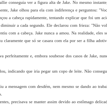
Capítulo
llie conseguia ver a figura alta de Jake. No mesmo instante
nte, Jake olhou para ela com indiferença e perguntou: "Voc
A ex-mu
Capítulo
ançou a cabeça rapidamente, tentando explicar que foi um aci
a diminuir a cada segundo. Ele declarou com frieza: "Não vo
A ex-mu
Capítul
entiu com a cabeça. Jake nunca a amou. Na realidade, eles s
u claramente que só se casara com ela por ser a filha adoti
A ex-mu
Capítul
ava perfeitamente e, embora soubesse dos casos de Jake, n
A ex-mu
Capítul
lou, indicando que iria pegar um copo de leite. Não consegui
A ex-mu
Capítul
cluiu a mensagem com desdém, nem mesmo se dando ao trabal
A ex-mu
o.
Capítul
gentes, precisava se manter assim devido ao estômago delica
A ex-mu