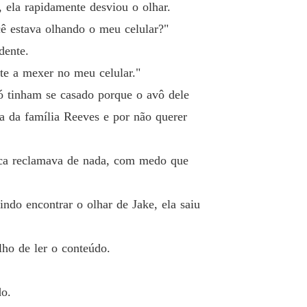
 19 Tentativa de homicídio
22/08/2024
, ela rapidamente desviou o olhar.
ê estava olhando o meu celular?"
lher muda do bilionário
 20 A verdadeira culpada
22/08/2024
dente.
lte a mexer no meu celular."
lher muda do bilionário
o 21 Prendam ela
ó tinham se casado porque o avô dele
23/08/2024
va da família Reeves e por não querer
lher muda do bilionário
o 22 Provas
24/08/2024
unca reclamava de nada, com medo que
lher muda do bilionário
o 23 Se você não consegue confiar em mim
25/08/2024
ndo encontrar o olhar de Jake, ela saiu
lher muda do bilionário
o 24 Chamando Jake
26/08/2024
ho de ler o conteúdo.
lher muda do bilionário
o 25 Um enfeite
27/08/2024
do.
lher muda do bilionário