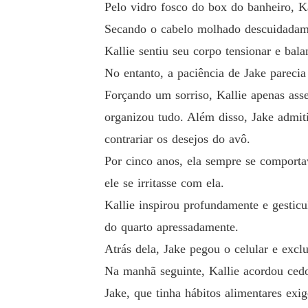
Pelo vidro fosco do box do banheiro, Ka
Secando o cabelo molhado descuidadame
Kallie sentiu seu corpo tensionar e bal
No entanto, a paciência de Jake pareci
Forçando um sorriso, Kallie apenas ass
organizou tudo. Além disso, Jake admiti
contrariar os desejos do avô.
Por cinco anos, ela sempre se comport
ele se irritasse com ela.
Kallie inspirou profundamente e gesticu
do quarto apressadamente.
Atrás dela, Jake pegou o celular e ex
Na manhã seguinte, Kallie acordou ced
Jake, que tinha hábitos alimentares exi