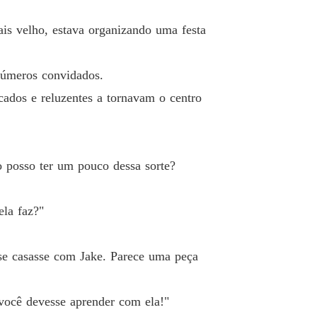
o 33 Não vá ao estúdio de novo
27/08/2024
is velho, estava organizando uma festa
lher muda do bilionário
 34 Jake apareceu no estúdio
27/08/2024
números convidados.
lher muda do bilionário
cados e reluzentes a tornavam o centro
 35 Por que Jake deu aquilo para ela
27/08/2024
lher muda do bilionário
 36 A pulseira quebrada
27/08/2024
o posso ter um pouco dessa sorte?
lher muda do bilionário
 37 Ganhando o respeito deles
27/08/2024
ela faz?"
lher muda do bilionário
 38 Se você quiser o divórcio
27/08/2024
se casasse com Jake. Parece uma peça
lher muda do bilionário
 39 Um pretexto para se aproximar de Jake
27/08/2024
 você devesse aprender com ela!"