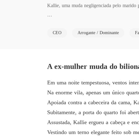
Kallie, uma muda negligenciada pelo marido p
Após o divórcio, ela descobriu que seu ex-ma
CEO
Arrogante / Dominante
Fa
Colocando as mãos na barriga ligeiramente ar
 estranho. 

A ex-mulher muda do bilion
No entanto, depois que ela partiu, ele viajo
eira vez, ele implorou: "Por favor, não me deix
Em uma noite tempestuosa, ventos inten
Na enorme vila, apenas um único quarto
Mas a resposta de Kallie foi firme, frustran
Apoiada contra a cabeceira da cama, Ka
Subitamente, a porta do quarto foi abert
Assustada, Kallie ergueu a cabeça e en
Vestindo um terno elegante feito sob m