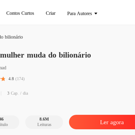
Contos Curtos
Criar
Para Autores
o bilionário
A ex-mu
mulher muda do bilionário
Capítul
A ex-mu
mad
Capítul
4.8
(174)
A ex-mu
Capítulo
3
Cap. / dia
A ex-mu
Capítul
46
8.6M
Ler agora
ítulo
Leituras
A ex-mu
Capítul