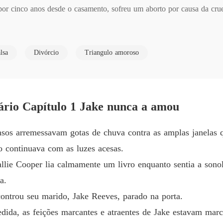
or cinco anos desde o casamento, sofreu um aborto por causa da cruel
A ex-mu
Capítulo
rido logo ficou noivo da mulher que ele amava de verdade.

A ex-mu
lsa
Divórcio
Triangulo amoroso
Capítulo
redondada, ela percebeu que ele nunca tinha se importado com ela e d
A ex-mu
Capítulo
ário Capítulo 1 Jake nunca a amou
u pelo mundo procurando por ela. No dia em que se cruzaram novamente
A ex-mu
Capítulo
e..."

sos arremessavam gotas de chuva contra as amplas janelas q
A ex-mu
 continuava com as luzes acesas.
Capítulo
do todas as esperanças do homem: "Suma!"
llie Cooper lia calmamente um livro enquanto sentia a sonol
A ex-mu
a.
Capítulo
controu seu marido, Jake Reeves, parado na porta.
A ex-mu
edida, as feições marcantes e atraentes de Jake estavam mar
Capítul