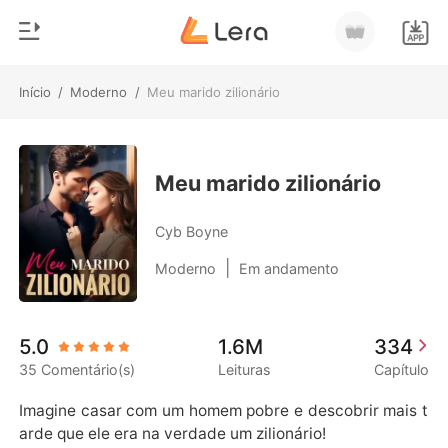
Início
/
Moderno
/
Meu marido zilionário
0
Início
Loja
Gênero
Meu marido zilionário
Moderno
Histórico
Cyb Boyne
Lobisomem
|
Moderno
Em andamento
Sair
Contos
Romance
Baixar App
5.0
1.6M
334
Bilionários
35 Comentário(s)
Leituras
Capítulo
Ranking
Imagine casar com um homem pobre e descobrir mais t
arde que ele era na verdade um zilionário!
