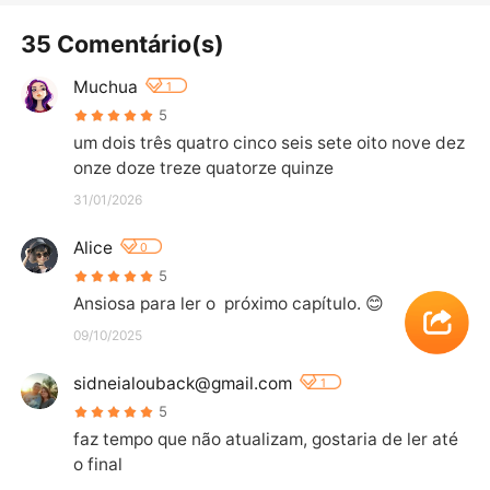
35 Comentário(s)
Muchua
1
5
um dois três quatro cinco seis sete oito nove dez 
onze doze treze quatorze quinze
31/01/2026
Alice
0
5
Ansiosa para ler o  próximo capítulo. 😊
09/10/2025
sidneialouback@gmail.com
1
5
faz tempo que não atualizam, gostaria de ler até 
o final