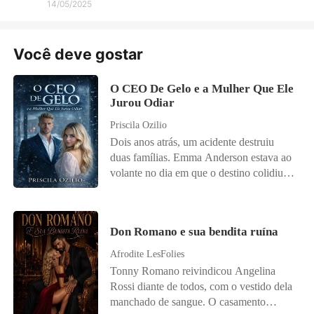
14/05/2025
Você deve gostar
O CEO De Gelo e a Mulher Que Ele
Jurou Odiar
Priscila Ozilio
Dois anos atrás, um acidente destruiu
duas famílias. Emma Anderson estava ao
volante no dia em que o destino colidiu
com a vida de Damien Knight. Ela
perdeu os pais; ele perdeu a esposa. E o
pequeno Luca, filho de Damien, perdeu
Don Romano e sua bendita ruína
algo precioso: sua voz. Desde a tragédia,
Damien construiu um império de gelo e
Afrodite LesFolies
jurou jamais perdoar os responsáveis. Ele
Tonny Romano reivindicou Angelina
só não imaginava que o destino colocaria
Rossi diante de todos, com o vestido dela
uma dessas pessoas exatamente sob o seu
manchado de sangue. O casamento
teto. Desesperada para salvar a vida da