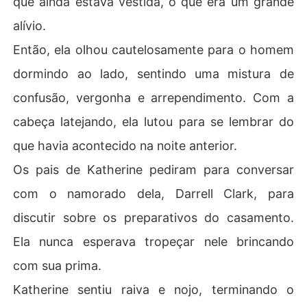
que ainda estava vestida, o que era um grande
O casal continuava a levar uma vida tranquila.

alívio.
Assim, nada preparou Katherine para o choque que um
Então, ela olhou cautelosamente para o homem
 dia recebeu: seu marido tinha outra identidade!

dormindo ao lado, sentindo uma mistura de
Ela não conseguia acreditar que estava casada com o h
confusão, vergonha e arrependimento. Com a
omem mais rico do mundo.

cabeça latejando, ela lutou para se lembrar do
Esteban a abraçou e sorriu. "A sorte está sempre do se
que havia acontecido na noite anterior.
u lado, não é?"

Os pais de Katherine pediram para conversar
Milhares de perguntas passaram pela mente de Katheri
com o namorado dela, Darrell Clark, para
ne, que ainda estava tentando se recuperar do choque.
discutir sobre os preparativos do casamento.
Ela nunca esperava tropeçar nele brincando
com sua prima.
Katherine sentiu raiva e nojo, terminando o