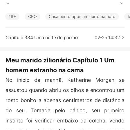
Contos Curtos
O namorado de Katherine a abandonou e, por impulso,
 ela se casou com outro homem no dia seguinte.

18+
CEO
Casamento após um curto namoro
I
Seu marido, Esteban, era bonito, mas ela achava que a
 vida de casada não seria nada especial e foi uma surpr
Capítulo 334 Uma noite de paixão
02-25 14:32
esa para ela descobrir que ele realmente a amava.

Estranhamente, todos os problemas que ela enfrentou a
Meu marido zilionário Capítulo 1 Um
pós o casamento foram facilmente resolvidos e muitas
homem estranho na cama
 coincidências ocorreram ao seu redor, o que a deixou c
onfusa e desconfiada.

No início da manhã, Katherine Morgan se
Encolhendo os ombros, Esteban disse: "Talvez a sorte e
assustou quando abriu os olhos e encontrou um
steja do seu lado."

rosto bonito a apenas centímetros de distância
Katherine, agora o ganha-pão da família, não retrucou, l
do seu. Tomada pelo pânico, seu primeiro
embrando-se de que ele estava à beira da falência qua
instinto foi verificar embaixo da colcha, vendo
ndo se casou com ela.
