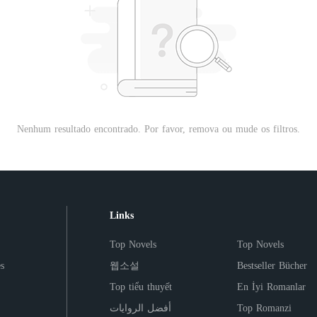
Nenhum resultado encontrado. Por favor, remova ou mude os filtros.
Links
Top Novels
Top Novels
s
웹소설
Bestseller Bücher
Top tiểu thuyết
En İyi Romanlar
أفضل الروايات
Top Romanzi