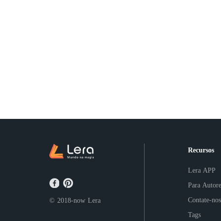
Recursos
Lera APP
Para Autore
Contate-nos
© 2018-now
Lera
Tags