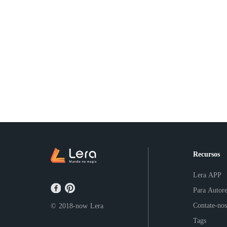
Recursos
Lera APP
Para Autore
Contate-nos
© 2018-now
Lera
Tags