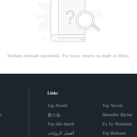
Nenhum resultado encontrado. Por favor, remova ou mude os filtros.
Links
Top Novels
Top Novels
s
웹소설
Bestseller Bücher
Top tiểu thuyết
En İyi Romanlar
أفضل الروايات
Top Romanzi