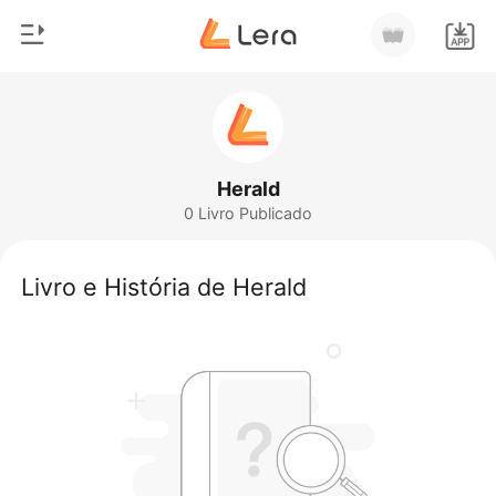
0
Início
Loja
Gênero
Herald
0 Livro Publicado
Moderno
Histórico
Lobisomem
Livro e História de Herald
Sair
Contos
Romance
Baixar App
Bilionários
Ranking