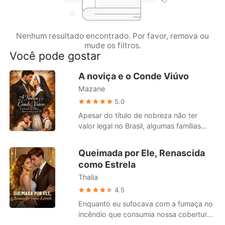
Contos Curtos
Nenhum resultado encontrado. Por favor, remova ou
mude os filtros.
Você pode gostar
A noviça e o Conde Viúvo
Mazane
5.0
Apesar do título de nobreza não ter
valor legal no Brasil, algumas famílias
ainda mantém suas tradições e
costumes. É o caso da família
Queimada por Ele, Renascida
Alencastro. Neste cenário, Maria Clara,
como Estrela
uma jovem professora e aspirante a
Thalia
freira, órfã, criada entre as irmãs do
Instituto Santa Bárbara, é enviada pela
4.5
madre superiora para trabalhar como
Enquanto eu sufocava com a fumaça no
babá e educadora no Solar Alencastro,
incêndio que consumia nossa cobertura
uma propriedade imponente pertencente
em Nova York, meu marido estava ao