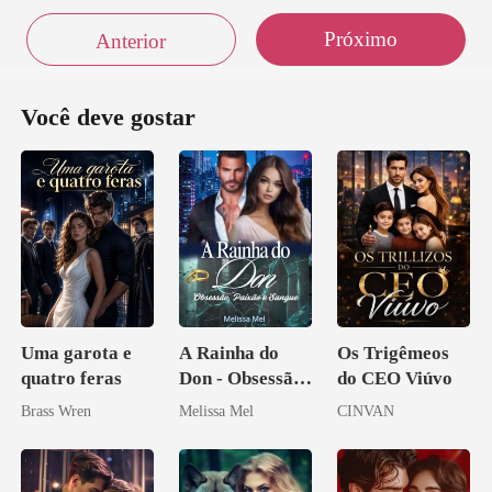
Próximo
Anterior
Você deve gostar
Uma garota e
A Rainha do
Os Trigêmeos
quatro feras
Don - Obsessão,
do CEO Viúvo
Paixão e Sangue
Brass Wren
Melissa Mel
CINVAN