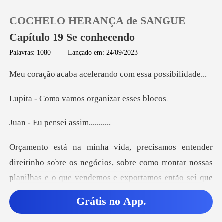
COCHELO HERANÇA de SANGUE
Capítulo 19 Se conhecendo
Palavras: 1080
|
Lançado em: 24/09/2023
0
acelerando com ess
vamos organiza
Loja
ensei assim
Histórico
Sair
obre os negócios, sobre como montar nossas
planilhas e o que v
Baixar App
Grátis no App.
rabalhand