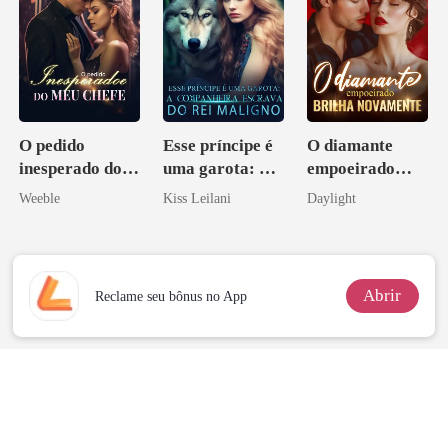
O pedido
Esse príncipe é
O diamante
inesperado do
uma garota: A
empoeirado
meu chefe
companheira
brilha
Weeble
Kiss Leilani
Daylight
escrava do rei
novamente
maligno
Abrir
Reclame seu bônus no App