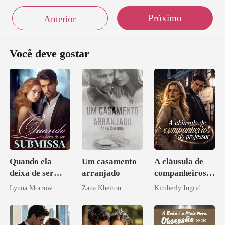
Próximo
Anterior
Você deve gostar
Quando ela
Um casamento
A cláusula de
deixa de ser
arranjado
companheiros
submissa
do professor
Lynna Morrow
Zana Kheiron
Kimberly Ingrid