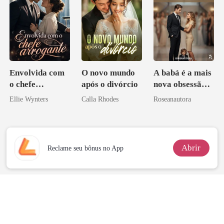
Envolvida com
O novo mundo
A babá é a mais
o chefe
após o divórcio
nova obsessão
arrogante
do CEO
Ellie Wynters
Calla Rhodes
Roseanautora
Abrir
Reclame seu bônus no App