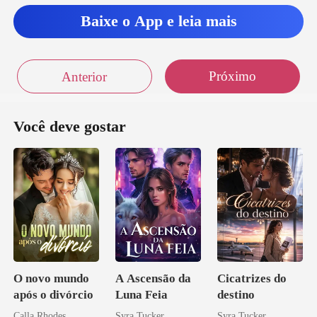
Baixe o App e leia mais
Próximo
Anterior
Você deve gostar
O novo mundo
A Ascensão da
Cicatrizes do
após o divórcio
Luna Feia
destino
Calla Rhodes
Syra Tucker
Syra Tucker