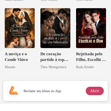
A noviça e o
De coração
Rejeitada pelo
Conde Viúvo
partido à esposa
Filho, Escolhi o
de um bilionário
Don
Mazane
Theo Montgomery
Roda Kinder
Abrir
Reclame seu bônus no App