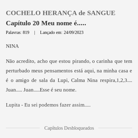
COCHELO HERANÇA de SANGUE
Capítulo 20 Meu nome é.....
Palavras: 819
|
Lançado em: 24/09/2023
0
I
Loja
meus pensamentos está aqui, na minha casa e
é o amigo de sala da Lu
Histórico
Sair
ei podemos fa
Baixar App
Ele é muito mais bonito
Capítulos Desbloqueados
pessoalme