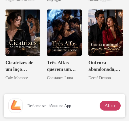
Perder Sua
novamente
Disfarçado
Verdadeira
Companheira
Cicatrizes de
Três Alfas
Outrora
um laço
querem um
abandonada,
rompido
casamento
agora intocável
Calv Momose
Constance Luna
Decaf Demon
aberto
Abrir
Reclame seu bônus no App