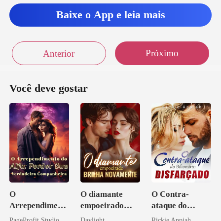
nham tentado, m
Baixe o App e leia mais
Próximo
Anterior
Você deve gostar
O
O diamante
O Contra-
Arrependiment
empoeirado
ataque do
o do Alfa:
brilha
Bilionário
PageProfit Studio
Daylight
Rickie Appiah