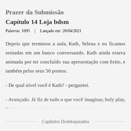
Prazer da Submissão
Capítulo 14 Loja bdsm
Palavras: 1095
|
Lançado em: 20/04/2021
0
em um banco conversando. Kath ainda estava
Loja
animada por ter conc
Histórico
l você é Kath?
Sair
cê imaginar, holy play,
fisting, ag
Baixar App
Capítulos Desbloqueados