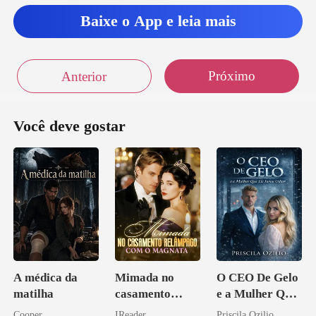
Baixe o App e leia mais
Próximo
Anterior
Você deve gostar
A médica da
Mimada no
O CEO De Gelo
matilha
casamento
e a Mulher Que
relâmpago com
Ele Jurou Odiar
Cooper
IReader
Priscila Ozilio