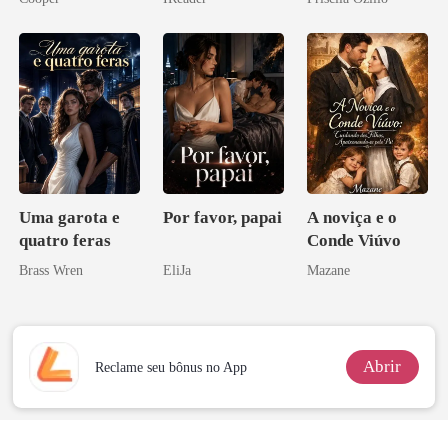
o magnata
Uma garota e
Por favor, papai
A noviça e o
quatro feras
Conde Viúvo
Brass Wren
EliJa
Mazane
Abrir
Reclame seu bônus no App